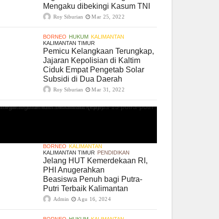
Mengaku dibekingi Kasum TNI
Roy Siburian
Mar 25, 2022
BORNEO
HUKUM
KALIMANTAN
KALIMANTAN TIMUR
Pemicu Kelangkaan Terungkap,
Jajaran Kepolisian di Kaltim
Ciduk Empat Pengetab Solar
Subsidi di Dua Daerah
Roy Siburian
Mar 31, 2022
BORNEO
KALIMANTAN
KALIMANTAN TIMUR
PENDIDIKAN
Jelang HUT Kemerdekaan RI,
PHI Anugerahkan
Beasiswa Penuh bagi Putra-
Putri Terbaik Kalimantan
Admin
Agu 16, 2024
BORNEO
HUKUM
KALIMANTAN