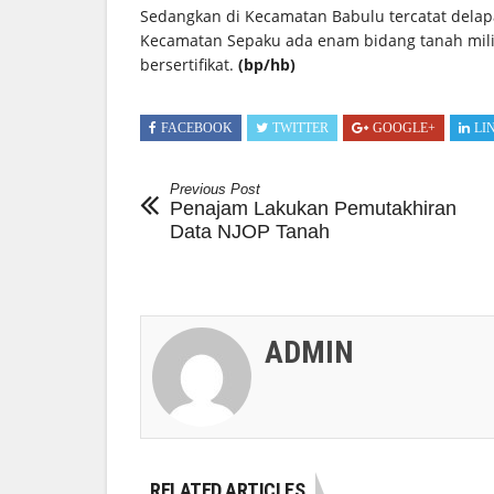
Sedangkan di Kecamatan Babulu tercatat delapa
Kecamatan Sepaku ada enam bidang tanah mili
bersertifikat.
(bp/hb)
FACEBOOK
TWITTER
GOOGLE+
LI
Previous Post
Penajam Lakukan Pemutakhiran
Data NJOP Tanah
ADMIN
RELATED ARTICLES