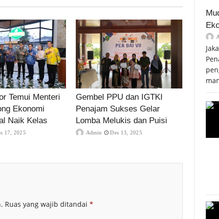
Mud
Eko
Jak
Pen
pen
mam
r Temui Menteri
Gembel PPU dan IGTKI
ong Ekonomi
Penajam Sukses Gelar
al Naik Kelas
Lomba Melukis dan Puisi
s 17, 2025
Admin
Des 13, 2025
.
Ruas yang wajib ditandai
*