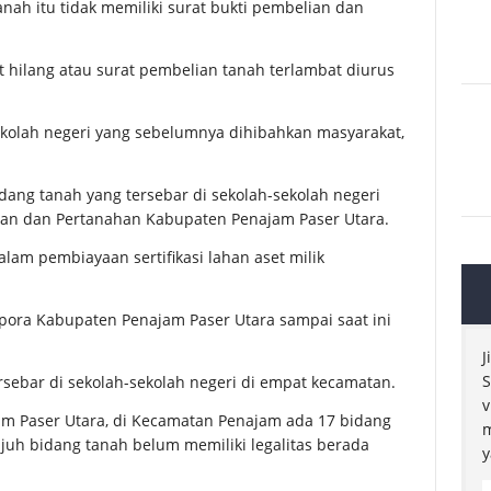
anah itu tidak memiliki surat bukti pembelian dan
at hilang atau surat pembelian tanah terlambat diurus
-sekolah negeri yang sebelumnya dihibahkan masyarakat,
dang tanah yang tersebar di sekolah-sekolah negeri
an dan Pertanahan Kabupaten Penajam Paser Utara.
alam pembiayaan sertifikasi lahan aset milik
kpora Kabupaten Penajam Paser Utara sampai saat ini
J
S
ersebar di sekolah-sekolah negeri di empat kecamatan.
v
m Paser Utara, di Kecamatan Penajam ada 17 bidang
m
ujuh bidang tanah belum memiliki legalitas berada
y