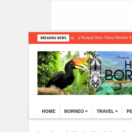
Mudyat Noor Temui Menteri Ekraf, Dor
BREAKING NEWS
HOME
BORNEO
TRAVEL
P