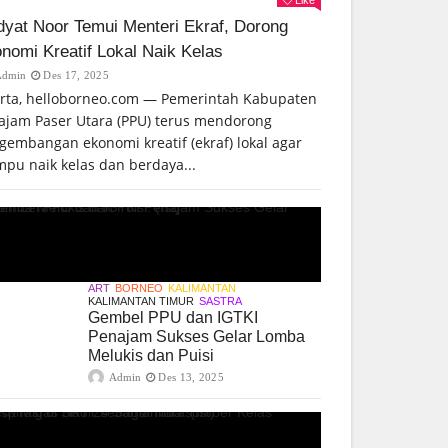
yat Noor Temui Menteri Ekraf, Dorong
nomi Kreatif Lokal Naik Kelas
Admin
Des 17, 2025
arta, helloborneo.com — Pemerintah Kabupaten
ajam Paser Utara (PPU) terus mendorong
gembangan ekonomi kreatif (ekraf) lokal agar
pu naik kelas dan berdaya...
ART
BORNEO
KALIMANTAN
KALIMANTAN TIMUR
SASTRA
Gembel PPU dan IGTKI
Penajam Sukses Gelar Lomba
Melukis dan Puisi
Admin
Des 13, 2025