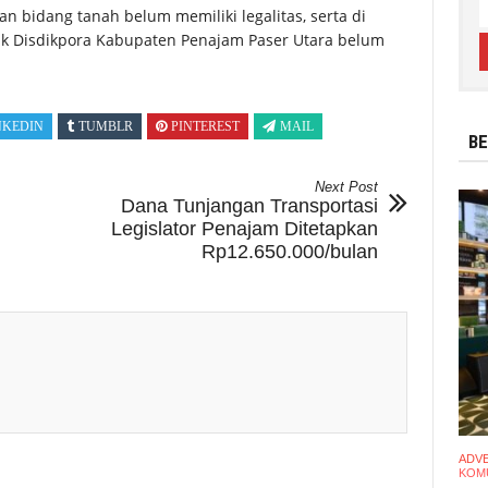
n bidang tanah belum memiliki legalitas, serta di
k Disdikpora Kabupaten Penajam Paser Utara belum
NKEDIN
TUMBLR
PINTEREST
MAIL
BE
Next Post
Dana Tunjangan Transportasi
Legislator Penajam Ditetapkan
Rp12.650.000/bulan
ADV
KOMU