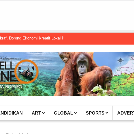
ong Ekonomi Kreatif Lokal Naik Kelas
Gembel PPU dan IGTKI Penajam Su
ENDIDIKAN
ART
GLOBAL
SPORTS
ADVER