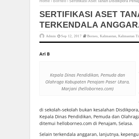
Home
Borneo
Sertifikasi Aset Tanah Disdikpora Pen
SERTIFIKASI ASET TA
TERKENDALA ANGGAR
Admin
Sep 12, 2017
Borneo
,
Kalimantan
,
Kalimantan T
Ari B
Kepala Dinas Pendidikan, Pemuda dan
Olahraga Kabupaten Penajam Paser Utara,
Marjani (helloborneo.com)
di sekolah-sekolah bukan kesalahan Disdikpora,
Kepala Dinas Pendidikan, Pemuda dan Olahraga 
ditemui helloborneo.com di Penajam, Selasa.
Selain terkendala anggaran, lanjutnya, kepengur