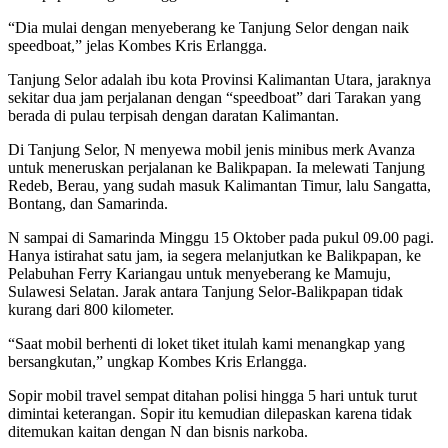
“Dia mulai dengan menyeberang ke Tanjung Selor dengan naik
speedboat,” jelas Kombes Kris Erlangga.
Tanjung Selor adalah ibu kota Provinsi Kalimantan Utara, jaraknya
sekitar dua jam perjalanan dengan “speedboat” dari Tarakan yang
berada di pulau terpisah dengan daratan Kalimantan.
Di Tanjung Selor, N menyewa mobil jenis minibus merk Avanza
untuk meneruskan perjalanan ke Balikpapan. Ia melewati Tanjung
Redeb, Berau, yang sudah masuk Kalimantan Timur, lalu Sangatta,
Bontang, dan Samarinda.
N sampai di Samarinda Minggu 15 Oktober pada pukul 09.00 pagi.
Hanya istirahat satu jam, ia segera melanjutkan ke Balikpapan, ke
Pelabuhan Ferry Kariangau untuk menyeberang ke Mamuju,
Sulawesi Selatan. Jarak antara Tanjung Selor-Balikpapan tidak
kurang dari 800 kilometer.
“Saat mobil berhenti di loket tiket itulah kami menangkap yang
bersangkutan,” ungkap Kombes Kris Erlangga.
Sopir mobil travel sempat ditahan polisi hingga 5 hari untuk turut
dimintai keterangan. Sopir itu kemudian dilepaskan karena tidak
ditemukan kaitan dengan N dan bisnis narkoba.