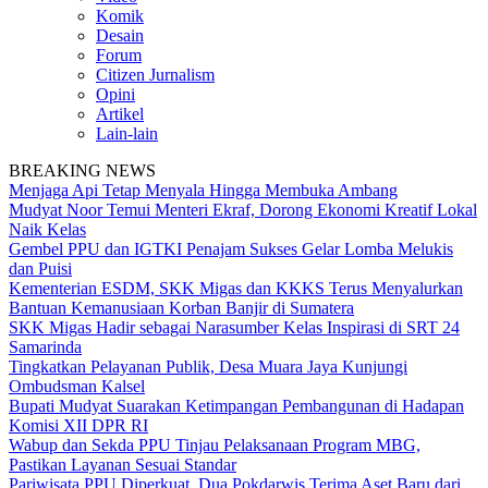
Komik
Desain
Forum
Citizen Jurnalism
Opini
Artikel
Lain-lain
BREAKING NEWS
Menjaga Api Tetap Menyala Hingga Membuka Ambang
Mudyat Noor Temui Menteri Ekraf, Dorong Ekonomi Kreatif Lokal
Naik Kelas
Gembel PPU dan IGTKI Penajam Sukses Gelar Lomba Melukis
dan Puisi
Kementerian ESDM, SKK Migas dan KKKS Terus Menyalurkan
Bantuan Kemanusiaan Korban Banjir di Sumatera
SKK Migas Hadir sebagai Narasumber Kelas Inspirasi di SRT 24
Samarinda
Tingkatkan Pelayanan Publik, Desa Muara Jaya Kunjungi
Ombudsman Kalsel
Bupati Mudyat Suarakan Ketimpangan Pembangunan di Hadapan
Komisi XII DPR RI
Wabup dan Sekda PPU Tinjau Pelaksanaan Program MBG,
Pastikan Layanan Sesuai Standar
Pariwisata PPU Diperkuat, Dua Pokdarwis Terima Aset Baru dari