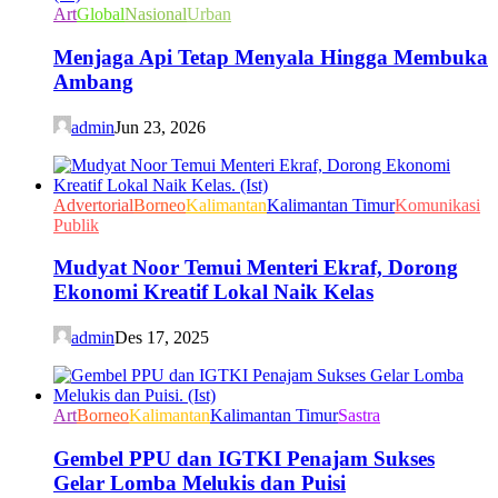
Art
Global
Nasional
Urban
Menjaga Api Tetap Menyala Hingga Membuka
Ambang
admin
Jun 23, 2026
Advertorial
Borneo
Kalimantan
Kalimantan Timur
Komunikasi
Publik
Mudyat Noor Temui Menteri Ekraf, Dorong
Ekonomi Kreatif Lokal Naik Kelas
admin
Des 17, 2025
Art
Borneo
Kalimantan
Kalimantan Timur
Sastra
Gembel PPU dan IGTKI Penajam Sukses
Gelar Lomba Melukis dan Puisi