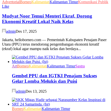
Advertorial
Borneo
Kalimantan
Kalimantan Timur
Komunikasi Publik
Like
Mudyat Noor Temui Menteri Ekraf, Dorong
Ekonomi Kreatif Lokal Naik Kelas
admin
Des 17, 2025
Jakarta, helloborneo.com — Pemerintah Kabupaten Penajam Paser
Utara (PPU) terus mendorong pengembangan ekonomi kreatif
(ekraf) lokal agar mampu naik kelas dan berdaya...
Art
Borneo
Kalimantan
Kalimantan Timur
Sastra
Gembel PPU dan IGTKI Penajam Sukses
Gelar Lomba Melukis dan Puisi
admin
Des 13, 2025
Borneo
Kalimantan
Kalimantan Timur