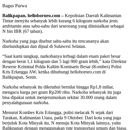
Bagus Purwa
Balikpapan, helloborneo.com –
Kepolisian Daerah Kalimantan
Timur menyita sebanyak lebih kurang 6 kilogram narkoba jenis
amfetamin atau sabu-sabu dari seseorang yang diinisialkan sebagai
N bin IBR (67 tahun).
Narkoba yang juga disebut sabu-sabu itu rencananya akan
diselundupkan dan dijual di Sulawesi Selatan.
“Saat kami tangkap, narkobanya terbagi dalam enam paket besar
dengan berat 1,1 kilogram dan 5 lagi 900 gram lebih,” kata Direktur
Reserse Kriminal Polda Kaltim Komisaris Besar (Kombes) Polisi
Kris Erlangga AW, ketika dihubungi helloborneo.com di
Balikpapan, Senin.
Narkoba sebanyak itu diketahui bernilai hingga Rp1,8 miliar,
mengacu harga per gram Rp200 ribu. Narkoba sebanyak itu juga
bisa dipakai untuk menjerumuskan sekitar 30.000 orang dalam
penyalahgunaan narkoba.
Menurut Kombes Kris Erlangga, polisi melacak N sejak dari
Tarakan, Kalimantan Utara, pada 9 Oktober. Dari kota yang juga
berjuluk Kota Minyak itu, N menuju Kota Minyak lainnya, yaitu
Balikpapan dengan menggunakan rute transportasi umum dan biasa.