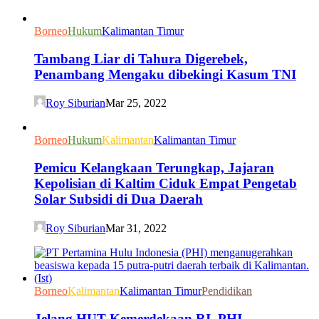
Borneo
Hukum
Kalimantan Timur
Tambang Liar di Tahura Digerebek,
Penambang Mengaku dibekingi Kasum TNI
Roy Siburian
Mar 25, 2022
Borneo
Hukum
Kalimantan
Kalimantan Timur
Pemicu Kelangkaan Terungkap, Jajaran
Kepolisian di Kaltim Ciduk Empat Pengetab
Solar Subsidi di Dua Daerah
Roy Siburian
Mar 31, 2022
Borneo
Kalimantan
Kalimantan Timur
Pendidikan
Jelang HUT Kemerdekaan RI, PHI