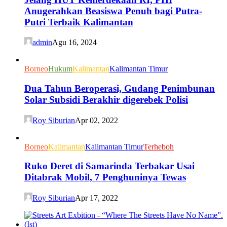
Anugerahkan Beasiswa Penuh bagi Putra-
Putri Terbaik Kalimantan
admin
Agu 16, 2024
Borneo
Hukum
Kalimantan
Kalimantan Timur
Dua Tahun Beroperasi, Gudang Penimbunan
Solar Subsidi Berakhir digerebek Polisi
Roy Siburian
Apr 02, 2022
Borneo
Kalimantan
Kalimantan Timur
Terheboh
Ruko Deret di Samarinda Terbakar Usai
Ditabrak Mobil, 7 Penghuninya Tewas
Roy Siburian
Apr 17, 2022