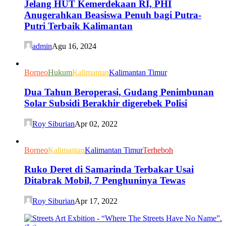
Jelang HUT Kemerdekaan RI, PHI
Anugerahkan Beasiswa Penuh bagi Putra-
Putri Terbaik Kalimantan
admin
Agu 16, 2024
Borneo
Hukum
Kalimantan
Kalimantan Timur
Dua Tahun Beroperasi, Gudang Penimbunan
Solar Subsidi Berakhir digerebek Polisi
Roy Siburian
Apr 02, 2022
Borneo
Kalimantan
Kalimantan Timur
Terheboh
Ruko Deret di Samarinda Terbakar Usai
Ditabrak Mobil, 7 Penghuninya Tewas
Roy Siburian
Apr 17, 2022