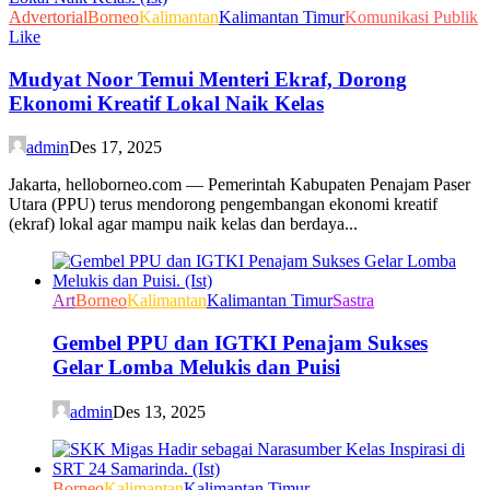
Advertorial
Borneo
Kalimantan
Kalimantan Timur
Komunikasi Publik
Like
Mudyat Noor Temui Menteri Ekraf, Dorong
Ekonomi Kreatif Lokal Naik Kelas
admin
Des 17, 2025
Jakarta, helloborneo.com — Pemerintah Kabupaten Penajam Paser
Utara (PPU) terus mendorong pengembangan ekonomi kreatif
(ekraf) lokal agar mampu naik kelas dan berdaya...
Art
Borneo
Kalimantan
Kalimantan Timur
Sastra
Gembel PPU dan IGTKI Penajam Sukses
Gelar Lomba Melukis dan Puisi
admin
Des 13, 2025
Borneo
Kalimantan
Kalimantan Timur