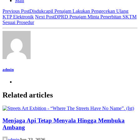
Mail
Previous Post
Disdukcapil Penajam Lakukan Pengecekan Ulang
KTP Elektronik
Next Post
DPRD Penajam Minta Penerbitan SKTM
Sesuai Prosedur
admin
Related articles
Menjaga Api Tetap Menyala Hingga Membuka
Ambang
admin
Jun 23, 2026