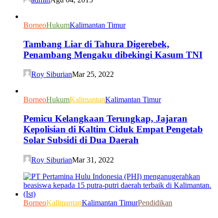
Borneo
Hukum
Kalimantan Timur
Tambang Liar di Tahura Digerebek,
Penambang Mengaku dibekingi Kasum TNI
Roy Siburian
Mar 25, 2022
Borneo
Hukum
Kalimantan
Kalimantan Timur
Pemicu Kelangkaan Terungkap, Jajaran
Kepolisian di Kaltim Ciduk Empat Pengetab
Solar Subsidi di Dua Daerah
Roy Siburian
Mar 31, 2022
Borneo
Kalimantan
Kalimantan Timur
Pendidikan