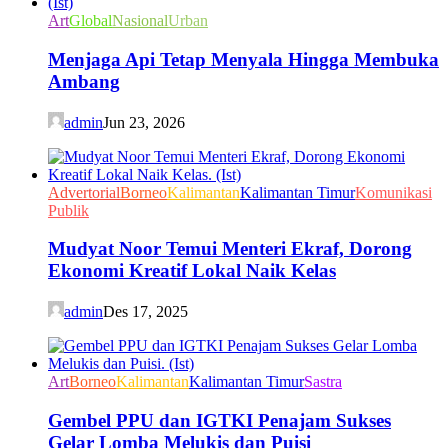
Art
Global
Nasional
Urban
Menjaga Api Tetap Menyala Hingga Membuka
Ambang
admin
Jun 23, 2026
Advertorial
Borneo
Kalimantan
Kalimantan Timur
Komunikasi
Publik
Mudyat Noor Temui Menteri Ekraf, Dorong
Ekonomi Kreatif Lokal Naik Kelas
admin
Des 17, 2025
Art
Borneo
Kalimantan
Kalimantan Timur
Sastra
Gembel PPU dan IGTKI Penajam Sukses
Gelar Lomba Melukis dan Puisi