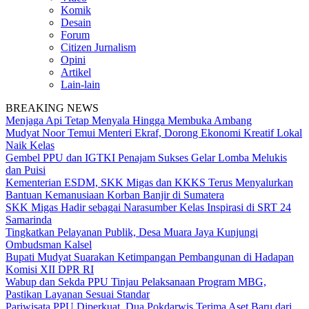
Komik
Desain
Forum
Citizen Jurnalism
Opini
Artikel
Lain-lain
BREAKING NEWS
Menjaga Api Tetap Menyala Hingga Membuka Ambang
Mudyat Noor Temui Menteri Ekraf, Dorong Ekonomi Kreatif Lokal
Naik Kelas
Gembel PPU dan IGTKI Penajam Sukses Gelar Lomba Melukis
dan Puisi
Kementerian ESDM, SKK Migas dan KKKS Terus Menyalurkan
Bantuan Kemanusiaan Korban Banjir di Sumatera
SKK Migas Hadir sebagai Narasumber Kelas Inspirasi di SRT 24
Samarinda
Tingkatkan Pelayanan Publik, Desa Muara Jaya Kunjungi
Ombudsman Kalsel
Bupati Mudyat Suarakan Ketimpangan Pembangunan di Hadapan
Komisi XII DPR RI
Wabup dan Sekda PPU Tinjau Pelaksanaan Program MBG,
Pastikan Layanan Sesuai Standar
Pariwisata PPU Diperkuat, Dua Pokdarwis Terima Aset Baru dari