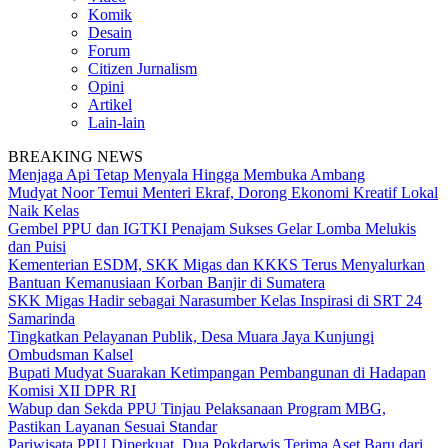
Komik
Desain
Forum
Citizen Jurnalism
Opini
Artikel
Lain-lain
BREAKING NEWS
Menjaga Api Tetap Menyala Hingga Membuka Ambang
Mudyat Noor Temui Menteri Ekraf, Dorong Ekonomi Kreatif Lokal
Naik Kelas
Gembel PPU dan IGTKI Penajam Sukses Gelar Lomba Melukis
dan Puisi
Kementerian ESDM, SKK Migas dan KKKS Terus Menyalurkan
Bantuan Kemanusiaan Korban Banjir di Sumatera
SKK Migas Hadir sebagai Narasumber Kelas Inspirasi di SRT 24
Samarinda
Tingkatkan Pelayanan Publik, Desa Muara Jaya Kunjungi
Ombudsman Kalsel
Bupati Mudyat Suarakan Ketimpangan Pembangunan di Hadapan
Komisi XII DPR RI
Wabup dan Sekda PPU Tinjau Pelaksanaan Program MBG,
Pastikan Layanan Sesuai Standar
Pariwisata PPU Diperkuat, Dua Pokdarwis Terima Aset Baru dari