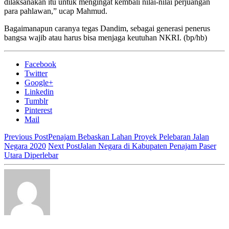
dilaksanakan itu untuk mengingat kembali nilai-nilai perjuangan
para pahlawan,” ucap Mahmud.
Bagaimanapun caranya tegas Dandim, sebagai generasi penerus
bangsa wajib atau harus bisa menjaga keutuhan NKRI. (bp/hb)
Facebook
Twitter
Google+
Linkedin
Tumblr
Pinterest
Mail
Previous Post
Penajam Bebaskan Lahan Proyek Pelebaran Jalan
Negara 2020
Next Post
Jalan Negara di Kabupaten Penajam Paser
Utara Diperlebar