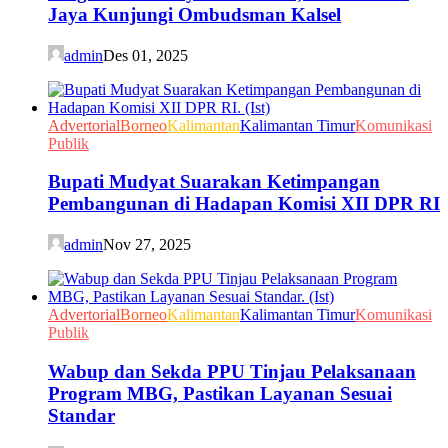
Jaya Kunjungi Ombudsman Kalsel
admin
Des 01, 2025
Advertorial
Borneo
Kalimantan
Kalimantan Timur
Komunikasi
Publik
Bupati Mudyat Suarakan Ketimpangan
Pembangunan di Hadapan Komisi XII DPR RI
admin
Nov 27, 2025
Advertorial
Borneo
Kalimantan
Kalimantan Timur
Komunikasi
Publik
Wabup dan Sekda PPU Tinjau Pelaksanaan
Program MBG, Pastikan Layanan Sesuai
Standar