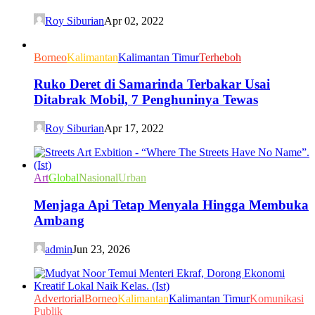
Roy Siburian
Apr 02, 2022
Borneo
Kalimantan
Kalimantan Timur
Terheboh
Ruko Deret di Samarinda Terbakar Usai
Ditabrak Mobil, 7 Penghuninya Tewas
Roy Siburian
Apr 17, 2022
Art
Global
Nasional
Urban
Menjaga Api Tetap Menyala Hingga Membuka
Ambang
admin
Jun 23, 2026
Advertorial
Borneo
Kalimantan
Kalimantan Timur
Komunikasi
Publik