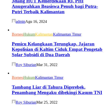
Jelang HUT Kemerdekaan RI, PHI
Anugerahkan Beasiswa Penuh bagi Putra-
Putri Terbaik Kalimantan
admin
Agu 16, 2024
Borneo
Hukum
Kalimantan
Kalimantan Timur
Pemicu Kelangkaan Terungkap, Jajaran
Kepolisian di Kaltim Ciduk Empat Pengetab
Solar Subsidi di Dua Daerah
Roy Siburian
Mar 31, 2022
Borneo
Hukum
Kalimantan Timur
Tambang Liar di Tahura Digerebek,
Penambang Mengaku dibekingi Kasum TNI
Roy Siburian
Mar 25, 2022