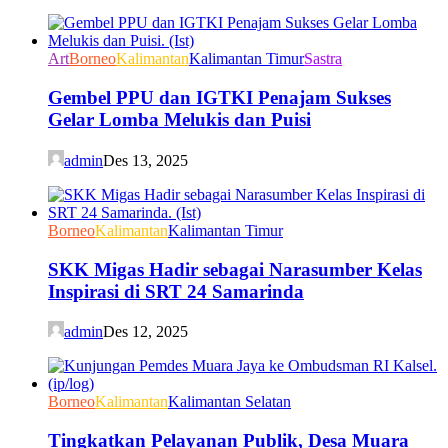
Art
Borneo
Kalimantan
Kalimantan Timur
Sastra
Gembel PPU dan IGTKI Penajam Sukses
Gelar Lomba Melukis dan Puisi
admin
Des 13, 2025
Borneo
Kalimantan
Kalimantan Timur
SKK Migas Hadir sebagai Narasumber Kelas
Inspirasi di SRT 24 Samarinda
admin
Des 12, 2025
Borneo
Kalimantan
Kalimantan Selatan
Tingkatkan Pelayanan Publik, Desa Muara