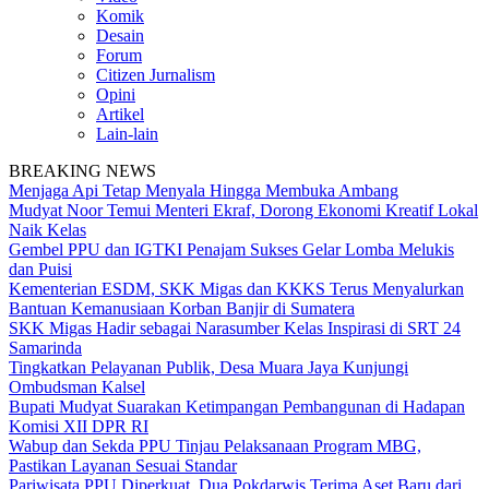
Komik
Desain
Forum
Citizen Jurnalism
Opini
Artikel
Lain-lain
BREAKING NEWS
Menjaga Api Tetap Menyala Hingga Membuka Ambang
Mudyat Noor Temui Menteri Ekraf, Dorong Ekonomi Kreatif Lokal
Naik Kelas
Gembel PPU dan IGTKI Penajam Sukses Gelar Lomba Melukis
dan Puisi
Kementerian ESDM, SKK Migas dan KKKS Terus Menyalurkan
Bantuan Kemanusiaan Korban Banjir di Sumatera
SKK Migas Hadir sebagai Narasumber Kelas Inspirasi di SRT 24
Samarinda
Tingkatkan Pelayanan Publik, Desa Muara Jaya Kunjungi
Ombudsman Kalsel
Bupati Mudyat Suarakan Ketimpangan Pembangunan di Hadapan
Komisi XII DPR RI
Wabup dan Sekda PPU Tinjau Pelaksanaan Program MBG,
Pastikan Layanan Sesuai Standar
Pariwisata PPU Diperkuat, Dua Pokdarwis Terima Aset Baru dari