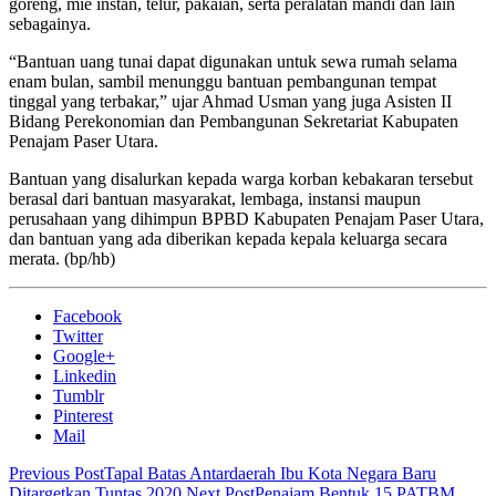
goreng, mie instan, telur, pakaian, serta peralatan mandi dan lain
sebagainya.
“Bantuan uang tunai dapat digunakan untuk sewa rumah selama
enam bulan, sambil menunggu bantuan pembangunan tempat
tinggal yang terbakar,” ujar Ahmad Usman yang juga Asisten II
Bidang Perekonomian dan Pembangunan Sekretariat Kabupaten
Penajam Paser Utara.
Bantuan yang disalurkan kepada warga korban kebakaran tersebut
berasal dari bantuan masyarakat, lembaga, instansi maupun
perusahaan yang dihimpun BPBD Kabupaten Penajam Paser Utara,
dan bantuan yang ada diberikan kepada kepala keluarga secara
merata.
(bp/hb)
Facebook
Twitter
Google+
Linkedin
Tumblr
Pinterest
Mail
Previous Post
Tapal Batas Antardaerah Ibu Kota Negara Baru
Ditargetkan Tuntas 2020
Next Post
Penajam Bentuk 15 PATBM