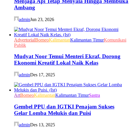
Menjaga Api Tetap Menyala Hingga Membuka
Ambang
admin
Jun 23, 2026
Advertorial
Borneo
Kalimantan
Kalimantan Timur
Komunikasi
Publik
Mudyat Noor Temui Menteri Ekraf, Dorong
Ekonomi Kreatif Lokal Naik Kelas
admin
Des 17, 2025
Art
Borneo
Kalimantan
Kalimantan Timur
Sastra
Gembel PPU dan IGTKI Penajam Sukses
Gelar Lomba Melukis dan Puisi
admin
Des 13, 2025