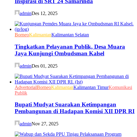
Inspirasi di SRT 24 Samarinda
admin
Des 12, 2025
Borneo
Kalimantan
Kalimantan Selatan
Tingkatkan Pelayanan Publik, Desa Muara
Jaya Kunjungi Ombudsman Kalsel
admin
Des 01, 2025
Advertorial
Borneo
Kalimantan
Kalimantan Timur
Komunikasi
Publik
Bupati Mudyat Suarakan Ketimpangan
Pembangunan di Hadapan Komisi XII DPR RI
admin
Nov 27, 2025