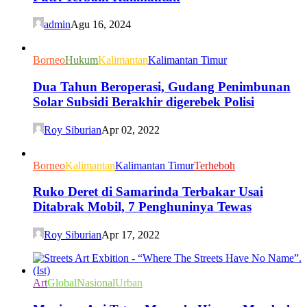
admin
Agu 16, 2024
Borneo
Hukum
Kalimantan
Kalimantan Timur
Dua Tahun Beroperasi, Gudang Penimbunan
Solar Subsidi Berakhir digerebek Polisi
Roy Siburian
Apr 02, 2022
Borneo
Kalimantan
Kalimantan Timur
Terheboh
Ruko Deret di Samarinda Terbakar Usai
Ditabrak Mobil, 7 Penghuninya Tewas
Roy Siburian
Apr 17, 2022
Art
Global
Nasional
Urban