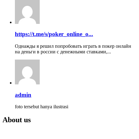
https://t.me/s/poker_online_o...
Однажды я решил попробовать играть в покер онлайн
на деньги в россии с денежными ставками,...
admin
foto tersebut hanya ilustrasi
About us