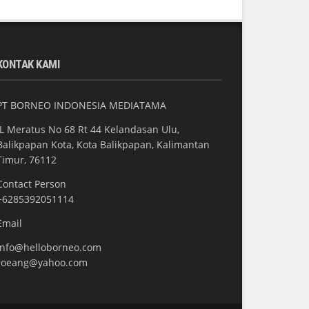
KONTAK KAMI
PT BORNEO INDONESIA MEDIATAMA
JL Meratus No 68 Rt 44 Kelandasan Ulu,
Balikpapan Kota, Kota Balikpapan, Kalimantan
Timur, 76112
Contact Person
+6285392051114
Email
info@helloborneo.com
roeang@yahoo.com