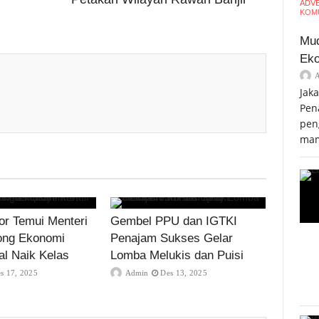
ADV
KOMU
Mud
Eko
Jak
Pen
pen
mam
r Temui Menteri
Gembel PPU dan IGTKI
ong Ekonomi
Penajam Sukses Gelar
al Naik Kelas
Lomba Melukis dan Puisi
s 17, 2025
Admin
Des 13, 2025