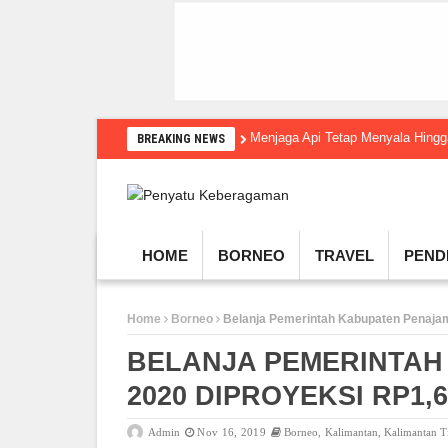
Menjaga Api Tetap Menyala Hin
BREAKING NEWS
HOME
BORNEO
TRAVEL
PEND
Home
Borneo
Belanja Pemerintah Kabupaten Penajam 
BELANJA PEMERINTAH
2020 DIPROYEKSI RP1,6
Admin
Nov 16, 2019
Borneo
,
Kalimantan
,
Kalimantan 