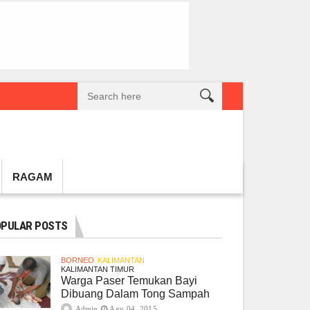
reatif Lokal Naik Kelas
Gembel PPU dan IGTKI Penajam Sukses Gelar L
RAGAM
PULAR POSTS
BORNEO
KALIMANTAN
KALIMANTAN TIMUR
Warga Paser Temukan Bayi
Dibuang Dalam Tong Sampah
Admin
Agu 04, 2015