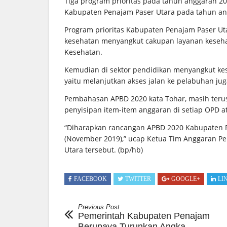
Tiga program prioritas pada tahun anggaran 20
Kabupaten Penajam Paser Utara pada tahun an
Program prioritas Kabupaten Penajam Paser Uta
kesehatan menyangkut cakupan layanan keseha
Kesehatan.
Kemudian di sektor pendidikan menyangkut kesej
yaitu melanjutkan akses jalan ke pelabuhan ju
Pembahasan APBD 2020 kata Tohar, masih teru
penyisipan item-item anggaran di setiap OPD a
“Diharapkan rancangan APBD 2020 Kabupaten P
(November 2019),” ucap Ketua Tim Anggaran P
Utara tersebut.
(bp/hb)
FACEBOOK
TWITTER
GOOGLE+
LI
Previous Post
Pemerintah Kabupaten Penajam
Berupaya Turunkan Angka