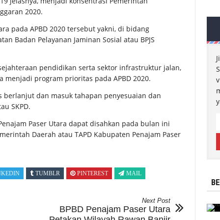
19 jelasnya, menjadi konsentrasi Pemerintah
ggaran 2020.
ra pada APBD 2020 tersebut yakni, di bidang
tan Badan Pelayanan Jaminan Sosial atau BPJS
J
ahteraan pendidikan serta sektor infrastruktur jalan,
S
ga menjadi program prioritas pada APBD 2020.
v
m
s berlanjut dan masuk tahapan penyesuaian dan
y
tau SKPD.
enajam Paser Utara dapat disahkan pada bulan ini
emerintah Daerah atau TAPD Kabupaten Penajam Paser
NKEDIN
TUMBLR
PINTEREST
MAIL
BE
Next Post
BPBD Penajam Paser Utara
Petakan Wilayah Rawan Banjir