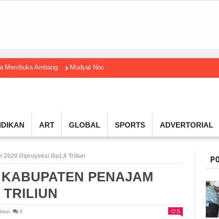
gga Membuka Ambang
Mudyat Noor Temui Menteri Ekraf, Dorong Ekonomi K
IDIKAN
ART
GLOBAL
SPORTS
ADVERTORIAL
2020 Diproyeksi Rp1,6 Triliun
PO
 KABUPATEN PENAJAM
 TRILIUN
Timur
0
5