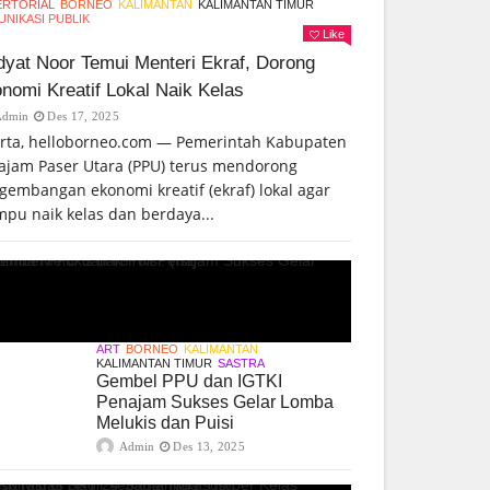
ERTORIAL
BORNEO
KALIMANTAN
KALIMANTAN TIMUR
NIKASI PUBLIK
Like
yat Noor Temui Menteri Ekraf, Dorong
nomi Kreatif Lokal Naik Kelas
Admin
Des 17, 2025
arta, helloborneo.com — Pemerintah Kabupaten
ajam Paser Utara (PPU) terus mendorong
gembangan ekonomi kreatif (ekraf) lokal agar
pu naik kelas dan berdaya...
ART
BORNEO
KALIMANTAN
KALIMANTAN TIMUR
SASTRA
Gembel PPU dan IGTKI
Penajam Sukses Gelar Lomba
Melukis dan Puisi
Admin
Des 13, 2025