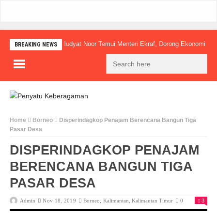
Mudyat Noor Temui Menteri Ekraf, Dorong Ekonomi Kreatif 
BREAKING NEWS
Home
Borneo
Disperindagkop Penajam Berencana Bangun Tiga
Pasar Desa
DISPERINDAGKOP PENAJAM
BERENCANA BANGUN TIGA
PASAR DESA
Admin
Nov 18, 2019
Borneo
,
Kalimantan
,
Kalimantan Timur
0
3