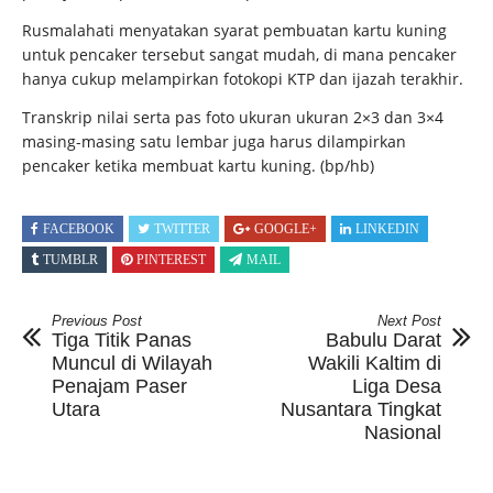
Rusmalahati menyatakan syarat pembuatan kartu kuning
untuk pencaker tersebut sangat mudah, di mana pencaker
hanya cukup melampirkan fotokopi KTP dan ijazah terakhir.
Transkrip nilai serta pas foto ukuran ukuran 2×3 dan 3×4
masing-masing satu lembar juga harus dilampirkan
pencaker ketika membuat kartu kuning.
(bp/hb)
FACEBOOK
TWITTER
GOOGLE+
LINKEDIN
TUMBLR
PINTEREST
MAIL
Previous Post
Next Post
Tiga Titik Panas
Babulu Darat
Muncul di Wilayah
Wakili Kaltim di
Penajam Paser
Liga Desa
Utara
Nusantara Tingkat
Nasional