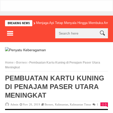
Menjaga Api Tetap Menyala Hingga Membuka Amba
BREAKING NEWS
Home
Borneo
Pembuatan Kartu Kuning di Penajam Paser Utara
Meningkat
PEMBUATAN KARTU KUNING
DI PENAJAM PASER UTARA
MENINGKAT
Admin
Nov 20, 2019
Borneo
,
Kalimantan
,
Kalimantan Timur
1
3