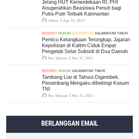
Jelang HUT Kemerdekaan RI, PHI
Anugerahkan Beasiswa Penuh bagi
Putra-Putri Terbaik Kalimantan
Admin
Agu 16, 2024
BORNEO
HUKUM
KALIMANTAN
KALIMANTAN TIMUR
Pemicu Kelangkaan Terungkap, Jajaran
Kepolisian di Kaltim Ciduk Empat
Pengetab Solar Subsidi di Dua Daerah
Roy Siburian
Mar 31, 2022
BORNEO
HUKUM
KALIMANTAN TIMUR
Tambang Liar di Tahura Digerebek,
Penambang Mengaku dibekingi Kasum
TNI
Roy Siburian
Mar 25, 2022
BERLANGGAN EMAIL