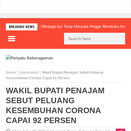
Menjaga Api Tetap Menyala Hingga Membuka Amba
BREAKING NEWS
Home
Advertorial
Wakil Bupati Penajam Sebut Peluang
Kesembuhan Corona Capai 92 Persen
WAKIL BUPATI PENAJAM
SEBUT PELUANG
KESEMBUHAN CORONA
CAPAI 92 PERSEN