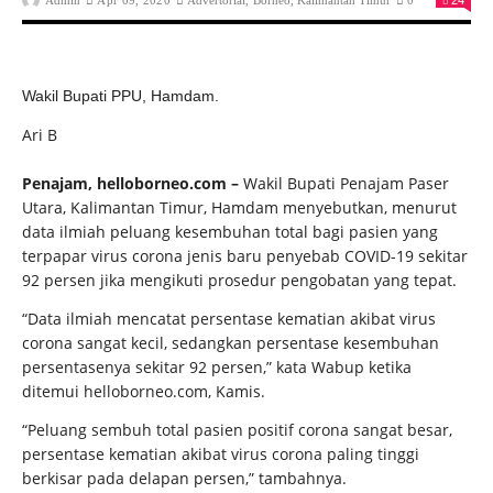
Admin
Apr 09, 2020
Advertorial
,
Borneo
,
Kalimantan Timur
0
24
Wakil Bupati PPU, Hamdam.
Ari B
Penajam, helloborneo.com –
Wakil Bupati Penajam Paser
Utara, Kalimantan Timur, Hamdam menyebutkan, menurut
data ilmiah peluang kesembuhan total bagi pasien yang
terpapar virus corona jenis baru penyebab COVID-19 sekitar
92 persen jika mengikuti prosedur pengobatan yang tepat.
“Data ilmiah mencatat persentase kematian akibat virus
corona sangat kecil, sedangkan persentase kesembuhan
persentasenya sekitar 92 persen,” kata Wabup ketika
ditemui helloborneo.com, Kamis.
“Peluang sembuh total pasien positif corona sangat besar,
persentase kematian akibat virus corona paling tinggi
berkisar pada delapan persen,” tambahnya.