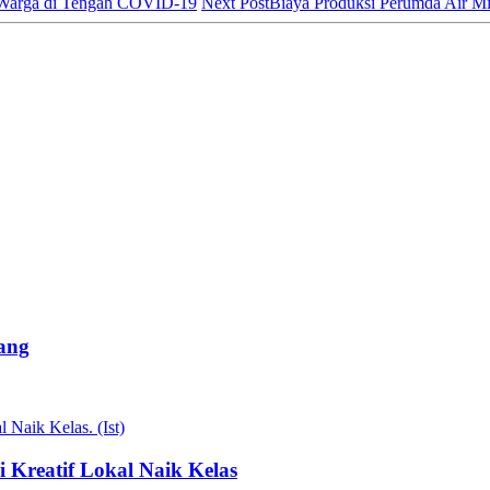
Warga di Tengah COVID-19
Next Post
Biaya Produksi Perumda Air 
ang
Kreatif Lokal Naik Kelas