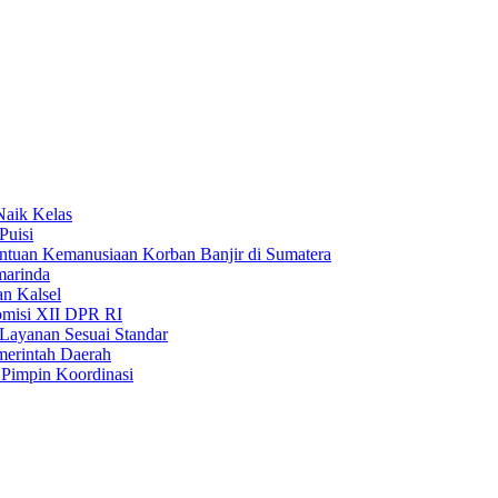
Naik Kelas
Puisi
uan Kemanusiaan Korban Banjir di Sumatera
marinda
n Kalsel
misi XII DPR RI
Layanan Sesuai Standar
merintah Daerah
Pimpin Koordinasi