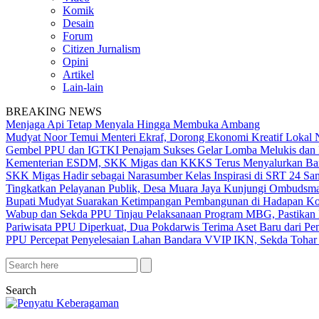
Komik
Desain
Forum
Citizen Jurnalism
Opini
Artikel
Lain-lain
BREAKING NEWS
Menjaga Api Tetap Menyala Hingga Membuka Ambang
Mudyat Noor Temui Menteri Ekraf, Dorong Ekonomi Kreatif Lokal 
Gembel PPU dan IGTKI Penajam Sukses Gelar Lomba Melukis dan 
Kementerian ESDM, SKK Migas dan KKKS Terus Menyalurkan Bant
SKK Migas Hadir sebagai Narasumber Kelas Inspirasi di SRT 24 Sa
Tingkatkan Pelayanan Publik, Desa Muara Jaya Kunjungi Ombudsma
Bupati Mudyat Suarakan Ketimpangan Pembangunan di Hadapan Ko
Wabup dan Sekda PPU Tinjau Pelaksanaan Program MBG, Pastikan 
Pariwisata PPU Diperkuat, Dua Pokdarwis Terima Aset Baru dari Pe
PPU Percepat Penyelesaian Lahan Bandara VVIP IKN, Sekda Tohar 
Search