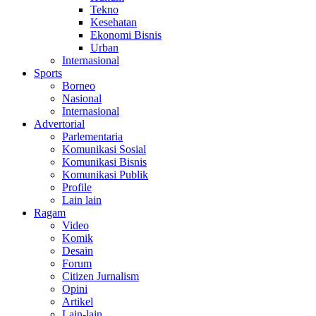
Tekno
Kesehatan
Ekonomi Bisnis
Urban
Internasional
Sports
Borneo
Nasional
Internasional
Advertorial
Parlementaria
Komunikasi Sosial
Komunikasi Bisnis
Komunikasi Publik
Profile
Lain lain
Ragam
Video
Komik
Desain
Forum
Citizen Jurnalism
Opini
Artikel
Lain-lain