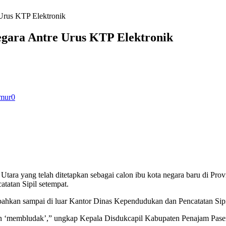
Urus KTP Elektronik
gara Antre Urus KTP Elektronik
imur
0
tara yang telah ditetapkan sebagai calon ibu kota negara baru di Pro
tatan Sipil setempat.
u, bahkan sampai di luar Kantor Dinas Kependudukan dan Pencatatan Si
n ‘membludak’,” ungkap Kepala Disdukcapil Kabupaten Penajam Paser U