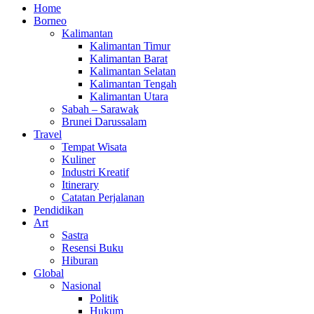
Home
Borneo
Kalimantan
Kalimantan Timur
Kalimantan Barat
Kalimantan Selatan
Kalimantan Tengah
Kalimantan Utara
Sabah – Sarawak
Brunei Darussalam
Travel
Tempat Wisata
Kuliner
Industri Kreatif
Itinerary
Catatan Perjalanan
Pendidikan
Art
Sastra
Resensi Buku
Hiburan
Global
Nasional
Politik
Hukum