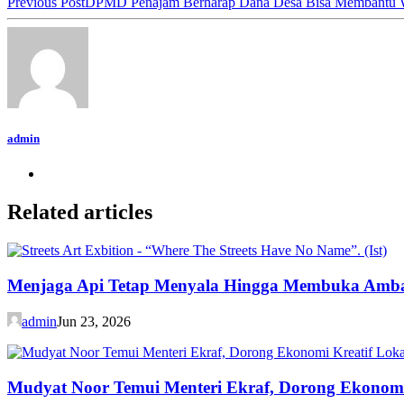
Previous Post
DPMD Penajam Berharap Dana Desa Bisa Membantu 
admin
Related articles
Menjaga Api Tetap Menyala Hingga Membuka Amb
admin
Jun 23, 2026
Mudyat Noor Temui Menteri Ekraf, Dorong Ekonomi 