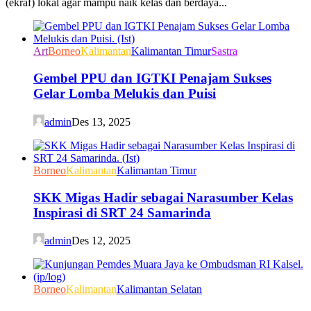
(ekraf) lokal agar mampu naik kelas dan berdaya...
Art
Borneo
Kalimantan
Kalimantan Timur
Sastra
Gembel PPU dan IGTKI Penajam Sukses
Gelar Lomba Melukis dan Puisi
admin
Des 13, 2025
Borneo
Kalimantan
Kalimantan Timur
SKK Migas Hadir sebagai Narasumber Kelas
Inspirasi di SRT 24 Samarinda
admin
Des 12, 2025
Borneo
Kalimantan
Kalimantan Selatan