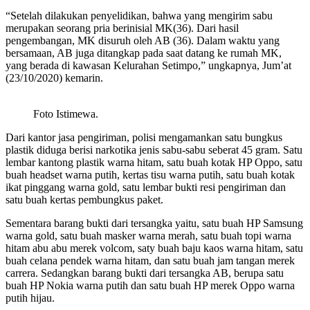
“Setelah dilakukan penyelidikan, bahwa yang mengirim sabu
merupakan seorang pria berinisial MK(36). Dari hasil
pengembangan, MK disuruh oleh AB (36). Dalam waktu yang
bersamaan, AB juga ditangkap pada saat datang ke rumah MK,
yang berada di kawasan Kelurahan Setimpo,” ungkapnya, Jum’at
(23/10/2020) kemarin.
Foto Istimewa.
Dari kantor jasa pengiriman, polisi mengamankan satu bungkus
plastik diduga berisi narkotika jenis sabu-sabu seberat 45 gram. Satu
lembar kantong plastik warna hitam, satu buah kotak HP Oppo, satu
buah headset warna putih, kertas tisu warna putih, satu buah kotak
ikat pinggang warna gold, satu lembar bukti resi pengiriman dan
satu buah kertas pembungkus paket.
Sementara barang bukti dari tersangka yaitu, satu buah HP Samsung
warna gold, satu buah masker warna merah, satu buah topi warna
hitam abu abu merek volcom, saty buah baju kaos warna hitam, satu
buah celana pendek warna hitam, dan satu buah jam tangan merek
carrera. Sedangkan barang bukti dari tersangka AB, berupa satu
buah HP Nokia warna putih dan satu buah HP merek Oppo warna
putih hijau.