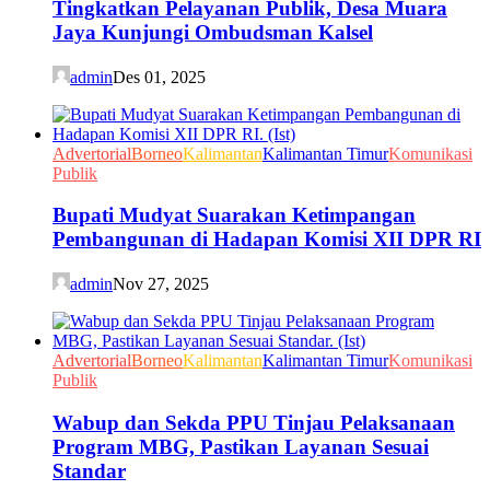
Tingkatkan Pelayanan Publik, Desa Muara
Jaya Kunjungi Ombudsman Kalsel
admin
Des 01, 2025
Advertorial
Borneo
Kalimantan
Kalimantan Timur
Komunikasi
Publik
Bupati Mudyat Suarakan Ketimpangan
Pembangunan di Hadapan Komisi XII DPR RI
admin
Nov 27, 2025
Advertorial
Borneo
Kalimantan
Kalimantan Timur
Komunikasi
Publik
Wabup dan Sekda PPU Tinjau Pelaksanaan
Program MBG, Pastikan Layanan Sesuai
Standar