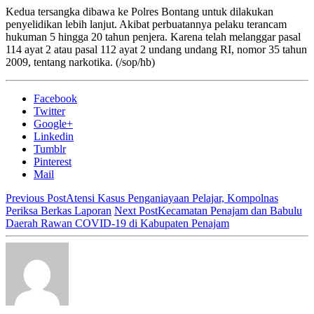
Kedua tersangka dibawa ke Polres Bontang untuk dilakukan
penyelidikan lebih lanjut. Akibat perbuatannya pelaku terancam
hukuman 5 hingga 20 tahun penjera. Karena telah melanggar pasal
114 ayat 2 atau pasal 112 ayat 2 undang undang RI, nomor 35 tahun
2009, tentang narkotika. (/sop/hb)
Facebook
Twitter
Google+
Linkedin
Tumblr
Pinterest
Mail
Previous Post
Atensi Kasus Penganiayaan Pelajar, Kompolnas
Periksa Berkas Laporan
Next Post
Kecamatan Penajam dan Babulu
Daerah Rawan COVID-19 di Kabupaten Penajam