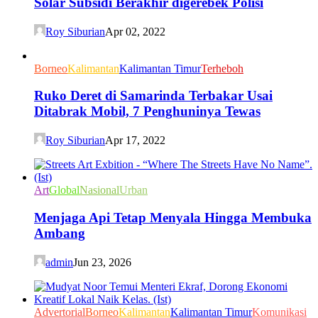
Solar Subsidi Berakhir digerebek Polisi
Roy Siburian
Apr 02, 2022
Borneo
Kalimantan
Kalimantan Timur
Terheboh
Ruko Deret di Samarinda Terbakar Usai
Ditabrak Mobil, 7 Penghuninya Tewas
Roy Siburian
Apr 17, 2022
Art
Global
Nasional
Urban
Menjaga Api Tetap Menyala Hingga Membuka
Ambang
admin
Jun 23, 2026
Advertorial
Borneo
Kalimantan
Kalimantan Timur
Komunikasi