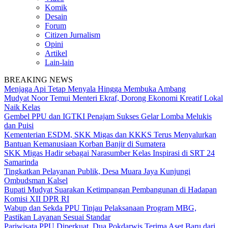
Komik
Desain
Forum
Citizen Jurnalism
Opini
Artikel
Lain-lain
BREAKING NEWS
Menjaga Api Tetap Menyala Hingga Membuka Ambang
Mudyat Noor Temui Menteri Ekraf, Dorong Ekonomi Kreatif Lokal
Naik Kelas
Gembel PPU dan IGTKI Penajam Sukses Gelar Lomba Melukis
dan Puisi
Kementerian ESDM, SKK Migas dan KKKS Terus Menyalurkan
Bantuan Kemanusiaan Korban Banjir di Sumatera
SKK Migas Hadir sebagai Narasumber Kelas Inspirasi di SRT 24
Samarinda
Tingkatkan Pelayanan Publik, Desa Muara Jaya Kunjungi
Ombudsman Kalsel
Bupati Mudyat Suarakan Ketimpangan Pembangunan di Hadapan
Komisi XII DPR RI
Wabup dan Sekda PPU Tinjau Pelaksanaan Program MBG,
Pastikan Layanan Sesuai Standar
Pariwisata PPU Diperkuat, Dua Pokdarwis Terima Aset Baru dari