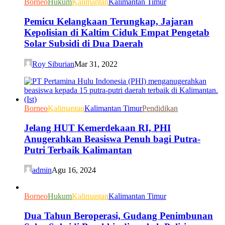
Borneo
Hukum
Kalimantan
Kalimantan Timur
Pemicu Kelangkaan Terungkap, Jajaran
Kepolisian di Kaltim Ciduk Empat Pengetab
Solar Subsidi di Dua Daerah
Roy Siburian
Mar 31, 2022
Borneo
Kalimantan
Kalimantan Timur
Pendidikan
Jelang HUT Kemerdekaan RI, PHI
Anugerahkan Beasiswa Penuh bagi Putra-
Putri Terbaik Kalimantan
admin
Agu 16, 2024
Borneo
Hukum
Kalimantan
Kalimantan Timur
Dua Tahun Beroperasi, Gudang Penimbunan