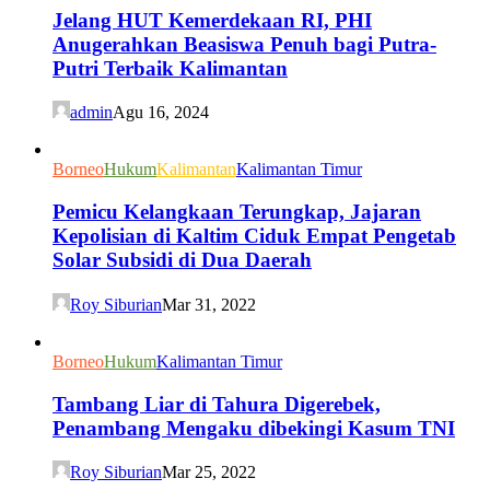
Jelang HUT Kemerdekaan RI, PHI
Anugerahkan Beasiswa Penuh bagi Putra-
Putri Terbaik Kalimantan
admin
Agu 16, 2024
Borneo
Hukum
Kalimantan
Kalimantan Timur
Pemicu Kelangkaan Terungkap, Jajaran
Kepolisian di Kaltim Ciduk Empat Pengetab
Solar Subsidi di Dua Daerah
Roy Siburian
Mar 31, 2022
Borneo
Hukum
Kalimantan Timur
Tambang Liar di Tahura Digerebek,
Penambang Mengaku dibekingi Kasum TNI
Roy Siburian
Mar 25, 2022