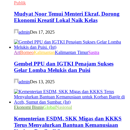
Publik
Mudyat Noor Temui Menteri Ekraf, Dorong
Ekonomi Kreatif Lokal Naik Kelas
admin
Des 17, 2025
Art
Borneo
Kalimantan
Kalimantan Timur
Sastra
Gembel PPU dan IGTKI Penajam Sukses
Gelar Lomba Melukis dan Puisi
admin
Des 13, 2025
Ekonomi Bisnis
Global
Nasional
Kementerian ESDM, SKK Migas dan KKKS
Terus Menyalurkan Bantuan Kemanusiaan