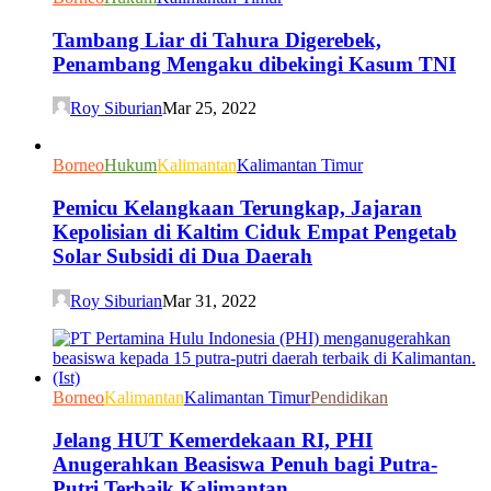
Tambang Liar di Tahura Digerebek,
Penambang Mengaku dibekingi Kasum TNI
Roy Siburian
Mar 25, 2022
Borneo
Hukum
Kalimantan
Kalimantan Timur
Pemicu Kelangkaan Terungkap, Jajaran
Kepolisian di Kaltim Ciduk Empat Pengetab
Solar Subsidi di Dua Daerah
Roy Siburian
Mar 31, 2022
Borneo
Kalimantan
Kalimantan Timur
Pendidikan
Jelang HUT Kemerdekaan RI, PHI
Anugerahkan Beasiswa Penuh bagi Putra-
Putri Terbaik Kalimantan