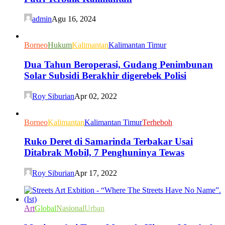
admin
Agu 16, 2024
Borneo
Hukum
Kalimantan
Kalimantan Timur
Dua Tahun Beroperasi, Gudang Penimbunan
Solar Subsidi Berakhir digerebek Polisi
Roy Siburian
Apr 02, 2022
Borneo
Kalimantan
Kalimantan Timur
Terheboh
Ruko Deret di Samarinda Terbakar Usai
Ditabrak Mobil, 7 Penghuninya Tewas
Roy Siburian
Apr 17, 2022
Art
Global
Nasional
Urban