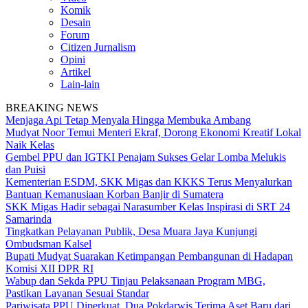
Komik
Desain
Forum
Citizen Jurnalism
Opini
Artikel
Lain-lain
BREAKING NEWS
Menjaga Api Tetap Menyala Hingga Membuka Ambang
Mudyat Noor Temui Menteri Ekraf, Dorong Ekonomi Kreatif Lokal
Naik Kelas
Gembel PPU dan IGTKI Penajam Sukses Gelar Lomba Melukis
dan Puisi
Kementerian ESDM, SKK Migas dan KKKS Terus Menyalurkan
Bantuan Kemanusiaan Korban Banjir di Sumatera
SKK Migas Hadir sebagai Narasumber Kelas Inspirasi di SRT 24
Samarinda
Tingkatkan Pelayanan Publik, Desa Muara Jaya Kunjungi
Ombudsman Kalsel
Bupati Mudyat Suarakan Ketimpangan Pembangunan di Hadapan
Komisi XII DPR RI
Wabup dan Sekda PPU Tinjau Pelaksanaan Program MBG,
Pastikan Layanan Sesuai Standar
Pariwisata PPU Diperkuat, Dua Pokdarwis Terima Aset Baru dari