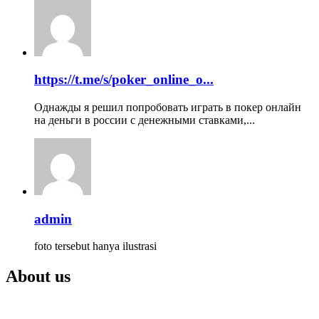
https://t.me/s/poker_online_o...
Однажды я решил попробовать играть в покер онлайн
на деньги в россии с денежными ставками,...
admin
foto tersebut hanya ilustrasi
About us