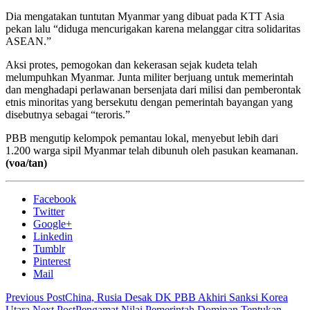
Dia mengatakan tuntutan Myanmar yang dibuat pada KTT Asia
pekan lalu “diduga mencurigakan karena melanggar citra solidaritas
ASEAN.”
Aksi protes, pemogokan dan kekerasan sejak kudeta telah
melumpuhkan Myanmar. Junta militer berjuang untuk memerintah
dan menghadapi perlawanan bersenjata dari milisi dan pemberontak
etnis minoritas yang bersekutu dengan pemerintah bayangan yang
disebutnya sebagai “teroris.”
PBB mengutip kelompok pemantau lokal, menyebut lebih dari
1.200 warga sipil Myanmar telah dibunuh oleh pasukan keamanan.
(voa/tan)
Facebook
Twitter
Google+
Linkedin
Tumblr
Pinterest
Mail
Previous Post
China, Rusia Desak DK PBB Akhiri Sanksi Korea
Utara
Next Post
Pengamat Nilai Pemerintah Dominan Tentukan