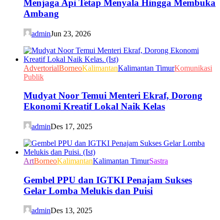
Menjaga Api Tetap Menyala Hingga Membuka
Ambang
admin
Jun 23, 2026
Advertorial
Borneo
Kalimantan
Kalimantan Timur
Komunikasi
Publik
Mudyat Noor Temui Menteri Ekraf, Dorong
Ekonomi Kreatif Lokal Naik Kelas
admin
Des 17, 2025
Art
Borneo
Kalimantan
Kalimantan Timur
Sastra
Gembel PPU dan IGTKI Penajam Sukses
Gelar Lomba Melukis dan Puisi
admin
Des 13, 2025