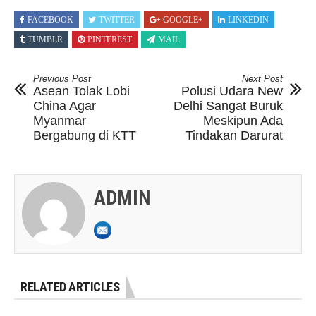
FACEBOOK
TWITTER
GOOGLE+
LINKEDIN
TUMBLR
PINTEREST
MAIL
Previous Post
Next Post
Asean Tolak Lobi
Polusi Udara New
China Agar
Delhi Sangat Buruk
Myanmar
Meskipun Ada
Bergabung di KTT
Tindakan Darurat
ADMIN
RELATED ARTICLES