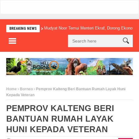
Mudyat Noor Temui Menteri Ekraf, Dorong Ekonomi Kreatif 
BREAKING NEWS
Home
Borneo
Pemprov Kalteng Beri Bantuan Rumah Layak Huni
Kepada Veteran
PEMPROV KALTENG BERI
BANTUAN RUMAH LAYAK
HUNI KEPADA VETERAN