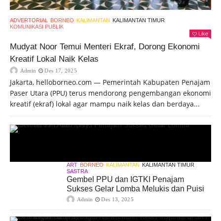
ADVERTORIAL
BORNEO
KALIMANTAN
KALIMANTAN TIMUR
KOMUNIKASI PUBLIK
Like
Mudyat Noor Temui Menteri Ekraf, Dorong Ekonomi
Kreatif Lokal Naik Kelas
Admin
Des 17, 2025
Jakarta, helloborneo.com — Pemerintah Kabupaten Penajam
Paser Utara (PPU) terus mendorong pengembangan ekonomi
kreatif (ekraf) lokal agar mampu naik kelas dan berdaya...
ART
BORNEO
KALIMANTAN
KALIMANTAN TIMUR
SASTRA
Gembel PPU dan IGTKI Penajam
Sukses Gelar Lomba Melukis dan Puisi
Admin
Des 13, 2025