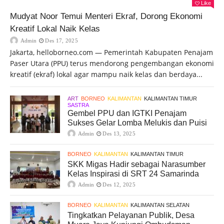
Like
Mudyat Noor Temui Menteri Ekraf, Dorong Ekonomi
Kreatif Lokal Naik Kelas
Admin
Des 17, 2025
Jakarta, helloborneo.com — Pemerintah Kabupaten Penajam
Paser Utara (PPU) terus mendorong pengembangan ekonomi
kreatif (ekraf) lokal agar mampu naik kelas dan berdaya...
ART
BORNEO
KALIMANTAN
KALIMANTAN TIMUR
SASTRA
Gembel PPU dan IGTKI Penajam
Sukses Gelar Lomba Melukis dan Puisi
Admin
Des 13, 2025
BORNEO
KALIMANTAN
KALIMANTAN TIMUR
SKK Migas Hadir sebagai Narasumber
Kelas Inspirasi di SRT 24 Samarinda
Admin
Des 12, 2025
BORNEO
KALIMANTAN
KALIMANTAN SELATAN
Tingkatkan Pelayanan Publik, Desa