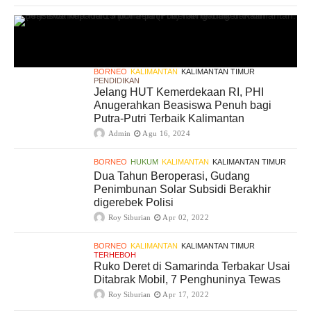
BORNEO
KALIMANTAN
KALIMANTAN TIMUR
PENDIDIKAN
Jelang HUT Kemerdekaan RI, PHI
Anugerahkan Beasiswa Penuh bagi
Putra-Putri Terbaik Kalimantan
Admin
Agu 16, 2024
BORNEO
HUKUM
KALIMANTAN
KALIMANTAN TIMUR
Dua Tahun Beroperasi, Gudang
Penimbunan Solar Subsidi Berakhir
digerebek Polisi
Roy Siburian
Apr 02, 2022
BORNEO
KALIMANTAN
KALIMANTAN TIMUR
TERHEBOH
Ruko Deret di Samarinda Terbakar Usai
Ditabrak Mobil, 7 Penghuninya Tewas
Roy Siburian
Apr 17, 2022