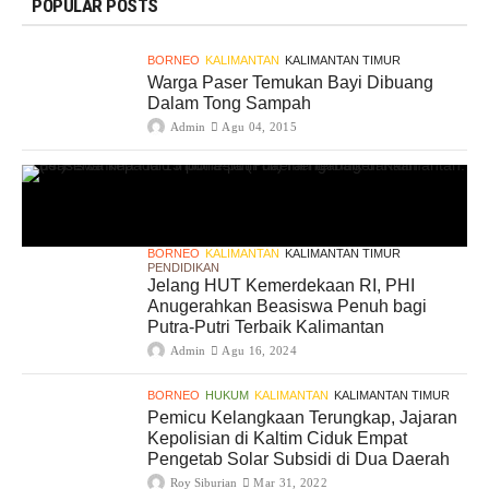
POPULAR POSTS
BORNEO
KALIMANTAN
KALIMANTAN TIMUR
Warga Paser Temukan Bayi Dibuang
Dalam Tong Sampah
Admin
Agu 04, 2015
BORNEO
KALIMANTAN
KALIMANTAN TIMUR
PENDIDIKAN
Jelang HUT Kemerdekaan RI, PHI
Anugerahkan Beasiswa Penuh bagi
Putra-Putri Terbaik Kalimantan
Admin
Agu 16, 2024
BORNEO
HUKUM
KALIMANTAN
KALIMANTAN TIMUR
Pemicu Kelangkaan Terungkap, Jajaran
Kepolisian di Kaltim Ciduk Empat
Pengetab Solar Subsidi di Dua Daerah
Roy Siburian
Mar 31, 2022