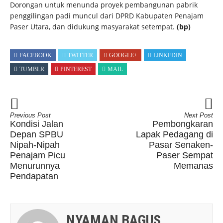
Dorongan untuk menunda proyek pembangunan pabrik
penggilingan padi muncul dari DPRD Kabupaten Penajam
Paser Utara, dan didukung masyarakat setempat.
(bp)
FACEBOOK
TWITTER
GOOGLE+
LINKEDIN
TUMBLR
PINTEREST
MAIL
Previous Post
Next Post
Kondisi Jalan
Pembongkaran
Depan SPBU
Lapak Pedagang di
Nipah-Nipah
Pasar Senaken-
Penajam Picu
Paser Sempat
Menurunnya
Memanas
Pendapatan
NYAMAN BAGUS