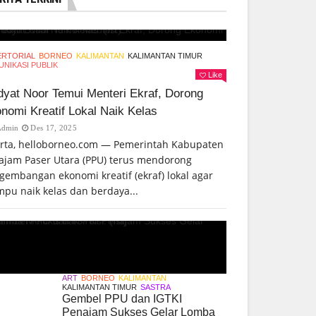
ERTORIAL
BORNEO
KALIMANTAN
KALIMANTAN TIMUR
NIKASI PUBLIK
Like
yat Noor Temui Menteri Ekraf, Dorong
nomi Kreatif Lokal Naik Kelas
Admin
Des 17, 2025
arta, helloborneo.com — Pemerintah Kabupaten
ajam Paser Utara (PPU) terus mendorong
gembangan ekonomi kreatif (ekraf) lokal agar
pu naik kelas dan berdaya...
ART
BORNEO
KALIMANTAN
KALIMANTAN TIMUR
SASTRA
Gembel PPU dan IGTKI
Penajam Sukses Gelar Lomba