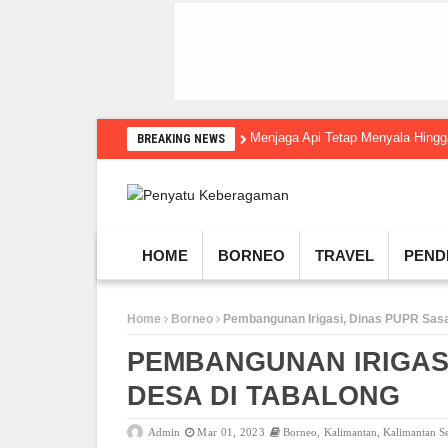
Menjaga Api Tetap Menyala Hin
BREAKING NEWS
HOME
BORNEO
TRAVEL
PEND
Home
Borneo
Pembangunan Irigasi, Dinas PUPR Sasa
PEMBANGUNAN IRIGASI
DESA DI TABALONG
Admin
Mar 01, 2023
Borneo
,
Kalimantan
,
Kalimantan Se