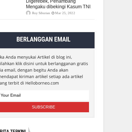
Digerebek, Penambang
Mengaku dibekingi Kasum TNI
Roy Siburian
Mar 25, 2022
BERLANGGAN EMAIL
ika Anda menyukai Artikel di blog ini,
ilahkan klik disini untuk berlangganan gratis
ia email, dengan begitu Anda akan
endapat kiriman artikel setiap ada artikel
ang terbit di Helloborneo.com
RITA TERKINI