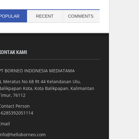
POPULAR
RECENT
COMMENTS
KONTAK KAMI
PT BORNEO INDONESIA MEDIATAMA
JL Meratus No 68 Rt 44 Kelandasan Ulu,
Balikpapan Kota, Kota Balikpapan, Kalimantan
Timur, 76112
Contact Person
+6285392051114
Email
info@helloborneo.com