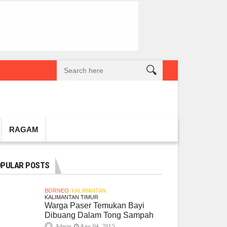
reatif Lokal Naik Kelas
Gembel PPU dan IGTKI Penajam Sukses Gelar L
RAGAM
PULAR POSTS
BORNEO
KALIMANTAN
KALIMANTAN TIMUR
Warga Paser Temukan Bayi
Dibuang Dalam Tong Sampah
Admin
Agu 04, 2015