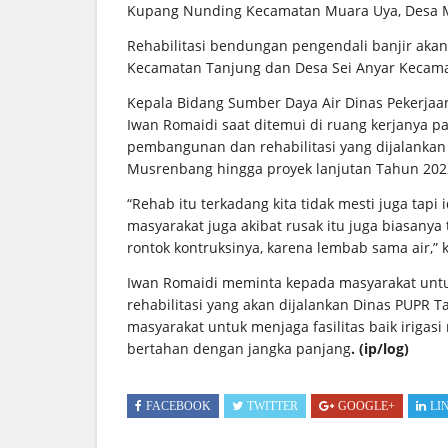
Kupang Nunding Kecamatan Muara Uya, Desa 
Rehabilitasi bendungan pengendali banjir akan 
Kecamatan Tanjung dan Desa Sei Anyar Kecam
Kepala Bidang Sumber Daya Air Dinas Pekerj
Iwan Romaidi saat ditemui di ruang kerjanya p
pembangunan dan rehabilitasi yang dijalankan 
Musrenbang hingga proyek lanjutan Tahun 2022
“Rehab itu terkadang kita tidak mesti juga tapi i
masyarakat juga akibat rusak itu juga biasany
rontok kontruksinya, karena lembab sama air,” 
Iwan Romaidi meminta kepada masyarakat un
rehabilitasi yang akan dijalankan Dinas PUPR T
masyarakat untuk menjaga fasilitas baik iriga
bertahan dengan jangka panjang
. (ip/log)
FACEBOOK
TWITTER
GOOGLE+
LI