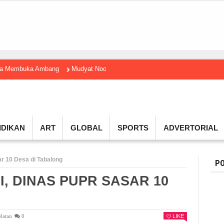
gga Membuka Ambang
Mudyat Noor Temui Menteri Ekraf, Dorong Ekonomi K
IDIKAN
ART
GLOBAL
SPORTS
ADVERTORIAL
r 10 Desa di Tabalong
PO
, DINAS PUPR SASAR 10
latan
0
LIKE