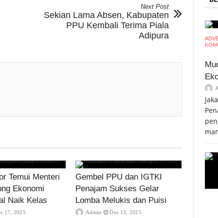
Next Post
Sekian Lama Absen, Kabupaten
PPU Kembali Terima Piala
Adipura
ADV
KOMU
Mud
Eko
Jak
Pen
pen
mam
r Temui Menteri
Gembel PPU dan IGTKI
ong Ekonomi
Penajam Sukses Gelar
al Naik Kelas
Lomba Melukis dan Puisi
s 17, 2025
Admin
Des 13, 2025