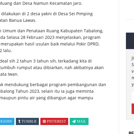
Muang dan Desa Namun Kecamatan Jaro.
dilakukan di 2 desa yakni di Desa Sei Pimping
atan Banua Lawas.
aan Umum dan Penataan Ruang Kabupaten Tabalong,
ada Selasa 28 Februari 2023 menjelaskan, program
merupakan hasil usulan baik melalui Pokir DPRD,
 lalu.
J
deal sih 2 tahun 3 tahun sih, terkadang kita di
S
a tumbuh rumput atau dibiarkan, nah akibatnya akan
v
kata Iwan.
m
y
tuk mendukung berbagai program pembangunan dan
abalong Tahun 2023, selain itu ia juga meminta
si maupun pintu air yang dibangun agar mampu
NKEDIN
TUMBLR
PINTEREST
MAIL
BE