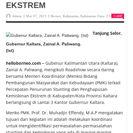
EKSTREM
Admin
Mar 07, 2023
Borneo
,
Kalimantan
,
Kalimantan Utara
0
LIKE
Tanjung Selor,
Gubernur Kaltara, Zainal A. Paliwang.
(Ist)
helloborneo.com –
Gubenur Kalimantan Utara (Kaltara),
Zainal A. Paliwang, mengikuti Roadshow secara daring
bersama Menteri Koordinator (Menko) Bidang
Pembangunan Masyarakat dan Kebudayaan (PMK) terkait
Percepatan Penurunan Stunting dan Penghapusan
Kemiskinan Ekstrem di Kabupaten/Kota Provinsi Kaltara
berlangsung di Lantai 3 Kantor Gubernur Kaltara.
Menko PMK, Prof. Dr. Muhadjir Effendy, M.A.P mengatakan
tujuan dari kegiatan ini adalah melakukan koordinasi
untuk mengidentifikasi permasalahan-permasalahan
stunting dan kemiskinan yang ada di masing-masing