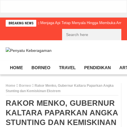
Menjaga Api Tetap Menyala Hingga Membuka Amba
BREAKING NEWS
HOME
BORNEO
TRAVEL
PENDIDIKAN
AR
Home
Borneo
Rakor Menko, Gubernur Kaltara Paparkan Angka
Stunting dan Kemiskinan Ekstrem
RAKOR MENKO, GUBERNUR
KALTARA PAPARKAN ANGKA
STUNTING DAN KEMISKINAN