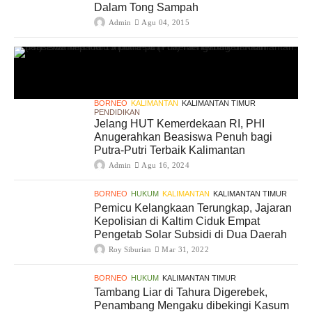
Dalam Tong Sampah
Admin
Agu 04, 2015
BORNEO
KALIMANTAN
KALIMANTAN TIMUR
PENDIDIKAN
Jelang HUT Kemerdekaan RI, PHI
Anugerahkan Beasiswa Penuh bagi
Putra-Putri Terbaik Kalimantan
Admin
Agu 16, 2024
BORNEO
HUKUM
KALIMANTAN
KALIMANTAN TIMUR
Pemicu Kelangkaan Terungkap, Jajaran
Kepolisian di Kaltim Ciduk Empat
Pengetab Solar Subsidi di Dua Daerah
Roy Siburian
Mar 31, 2022
BORNEO
HUKUM
KALIMANTAN TIMUR
Tambang Liar di Tahura Digerebek,
Penambang Mengaku dibekingi Kasum