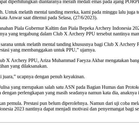
ga dapat diperhitungkan diantaranya meraih medali emas pada ajang PO
uh. Untuk melatih mental tanding mereka, kami pada minggu lalu juga t
ata Anwar saat ditemui pada Selasa, (27/6/2023).
han Piala Gubernur Kaltim dan Piala Bepeka Archery Indonesia 2023 a
ususnya yang tergabung dalam Club X Archery PPU tersebut nantinya 
 sarana untuk melatih mental tanding khususnya bagi Club X Archery PP
restasi yang membanggakan untuk PPU,” ujarnya.
 club X Archery PPU, Ariza Muhammad Faeyza Akbar mengatakan bangga
tihan yang dilaksanakan.
i juara,” ucapnya dengan penuh keyakinan.
Julisa yang merupakan salah satu ASN pada Bagian Humas dan Protok
n dengan perlengkapan yang masih seadanya namun kata dia, anaknya i
emula. Prestasi pun belum diperolehnya. Namun dari uji coba melalu
nesia 2023 nantinya dapat menjadi motivasi dan penyemangat bagi selu