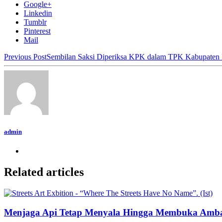
Google+
Linkedin
Tumblr
Pinterest
Mail
Previous Post
Sembilan Saksi Diperiksa KPK dalam TPK Kabupaten
admin
Related articles
Menjaga Api Tetap Menyala Hingga Membuka Amb