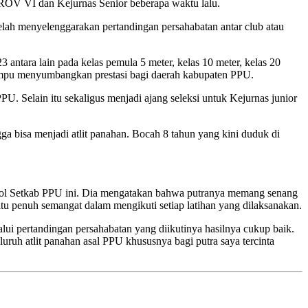
RPROV VI dan Kejurnas Senior beberapa waktu lalu.
elah menyelenggarakan pertandingan persahabatan antar club atau
ntara lain pada kelas pemula 5 meter, kelas 10 meter, kelas 20
mampu menyumbangkan prestasi bagi daerah kabupaten PPU.
U. Selain itu sekaligus menjadi ajang seleksi untuk Kejurnas junior
 bisa menjadi atlit panahan. Bocah 8 tahun yang kini duduk di
ol Setkab PPU ini. Dia mengatakan bahwa putranya memang senang
tu penuh semangat dalam mengikuti setiap latihan yang dilaksanakan.
i pertandingan persahabatan yang diikutinya hasilnya cukup baik.
ruh atlit panahan asal PPU khususnya bagi putra saya tercinta