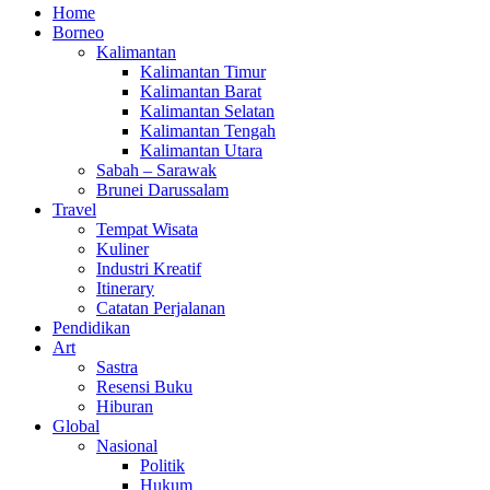
Home
Borneo
Kalimantan
Kalimantan Timur
Kalimantan Barat
Kalimantan Selatan
Kalimantan Tengah
Kalimantan Utara
Sabah – Sarawak
Brunei Darussalam
Travel
Tempat Wisata
Kuliner
Industri Kreatif
Itinerary
Catatan Perjalanan
Pendidikan
Art
Sastra
Resensi Buku
Hiburan
Global
Nasional
Politik
Hukum