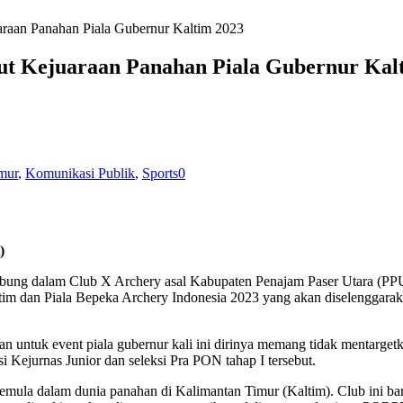
raan Panahan Piala Gubernur Kaltim 2023
t Kejuaraan Panahan Piala Gubernur Kal
mur
,
Komunikasi Publik
,
Sports
0
)
bung dalam Club X Archery asal Kabupaten Penajam Paser Utara (PPU) 
tim dan Piala Bepeka Archery Indonesia 2023 yang akan diselenggara
 untuk event piala gubernur kali ini dirinya memang tidak mentarget
si Kejurnas Junior dan seleksi Pra PON tahap I tersebut.
emula dalam dunia panahan di Kalimantan Timur (Kaltim). Club ini b