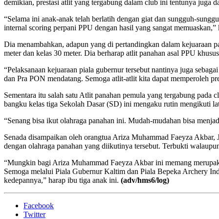
demikian, prestasi atlit yang tergabung dalam club ini tentunya ju
“Selama ini anak-anak telah berlatih dengan giat dan sungguh-sungg
internal scoring perpani PPU dengan hasil yang sangat memuaskan,” k
Dia menambahkan, adapun yang di pertandingkan dalam kejuaraan pana
meter dan kelas 30 meter. Dia berharap atlit panahan asal PPU kh
“Pelaksanaan kejuaraan piala gubernur tersebut nantinya juga sebagai
dan Pra PON mendatang. Semoga atlit-atlit kita dapat memperoleh p
Sementara itu salah satu Atlit panahan pemula yang tergabung pada
bangku kelas tiga Sekolah Dasar (SD) ini mengaku rutin mengikuti la
“Senang bisa ikut olahraga panahan ini. Mudah-mudahan bisa menjad
Senada disampaikan oleh orangtua Ariza Muhammad Faeyza Akbar, 
dengan olahraga panahan yang diikutinya tersebut. Terbukti walaupu
“Mungkin bagi Ariza Muhammad Faeyza Akbar ini memang merupakan p
Semoga melalui Piala Gubernur Kaltim dan Piala Bepeka Archery Indo
kedepannya,” harap ibu tiga anak ini.
(adv/hms6/log)
Facebook
Twitter