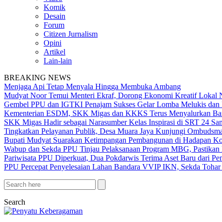
Komik
Desain
Forum
Citizen Jurnalism
Opini
Artikel
Lain-lain
BREAKING NEWS
Menjaga Api Tetap Menyala Hingga Membuka Ambang
Mudyat Noor Temui Menteri Ekraf, Dorong Ekonomi Kreatif Lokal 
Gembel PPU dan IGTKI Penajam Sukses Gelar Lomba Melukis dan 
Kementerian ESDM, SKK Migas dan KKKS Terus Menyalurkan Bant
SKK Migas Hadir sebagai Narasumber Kelas Inspirasi di SRT 24 Sa
Tingkatkan Pelayanan Publik, Desa Muara Jaya Kunjungi Ombudsma
Bupati Mudyat Suarakan Ketimpangan Pembangunan di Hadapan Ko
Wabup dan Sekda PPU Tinjau Pelaksanaan Program MBG, Pastikan 
Pariwisata PPU Diperkuat, Dua Pokdarwis Terima Aset Baru dari Pe
PPU Percepat Penyelesaian Lahan Bandara VVIP IKN, Sekda Tohar 
Search