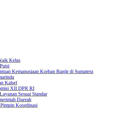
Naik Kelas
Puisi
uan Kemanusiaan Korban Banjir di Sumatera
marinda
n Kalsel
misi XII DPR RI
Layanan Sesuai Standar
merintah Daerah
Pimpin Koordinasi