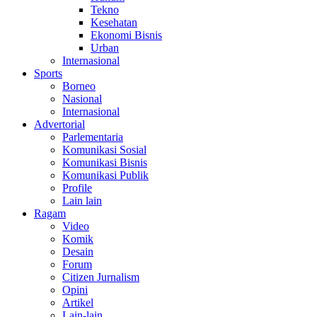
Tekno
Kesehatan
Ekonomi Bisnis
Urban
Internasional
Sports
Borneo
Nasional
Internasional
Advertorial
Parlementaria
Komunikasi Sosial
Komunikasi Bisnis
Komunikasi Publik
Profile
Lain lain
Ragam
Video
Komik
Desain
Forum
Citizen Jurnalism
Opini
Artikel
Lain-lain