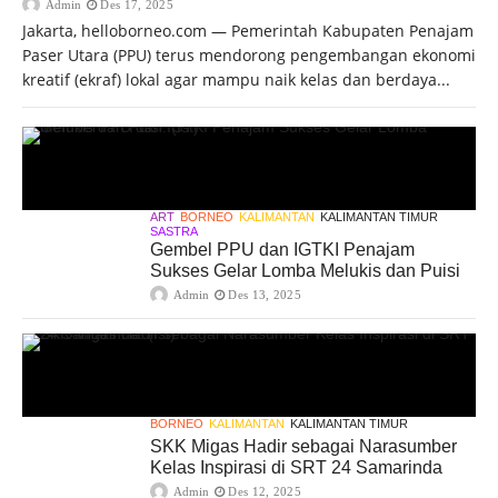
Admin
Des 17, 2025
Jakarta, helloborneo.com — Pemerintah Kabupaten Penajam
Paser Utara (PPU) terus mendorong pengembangan ekonomi
kreatif (ekraf) lokal agar mampu naik kelas dan berdaya...
ART
BORNEO
KALIMANTAN
KALIMANTAN TIMUR
SASTRA
Gembel PPU dan IGTKI Penajam
Sukses Gelar Lomba Melukis dan Puisi
Admin
Des 13, 2025
BORNEO
KALIMANTAN
KALIMANTAN TIMUR
SKK Migas Hadir sebagai Narasumber
Kelas Inspirasi di SRT 24 Samarinda
Admin
Des 12, 2025