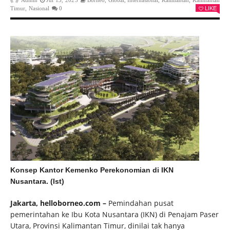
Admin
Jul 13, 2023
Borneo
,
Global
,
Internasional
,
Kalimantan
,
Kalimantan
Timur
,
Nasional
0
LIKE
Konsep Kantor Kemenko Perekonomian di IKN
Nusantara. (Ist)
Jakarta, helloborneo.com –
Pemindahan pusat
pemerintahan ke Ibu Kota Nusantara (IKN) di Penajam Paser
Utara, Provinsi Kalimantan Timur, dinilai tak hanya