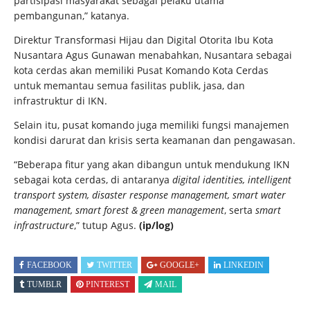
partisipasi masyarakat sebagai pelaku utama
pembangunan,” katanya.
Direktur Transformasi Hijau dan Digital Otorita Ibu Kota
Nusantara Agus Gunawan menabahkan, Nusantara sebagai
kota cerdas akan memiliki Pusat Komando Kota Cerdas
untuk memantau semua fasilitas publik, jasa, dan
infrastruktur di IKN.
Selain itu, pusat komando juga memiliki fungsi manajemen
kondisi darurat dan krisis serta keamanan dan pengawasan.
“Beberapa fitur yang akan dibangun untuk mendukung IKN
sebagai kota cerdas, di antaranya
digital identities, intelligent
transport system, disaster response management, smart water
management, smart forest & green management
, serta
smart
infrastructure
,” tutup Agus.
(ip/log)
FACEBOOK
TWITTER
GOOGLE+
LINKEDIN
TUMBLR
PINTEREST
MAIL