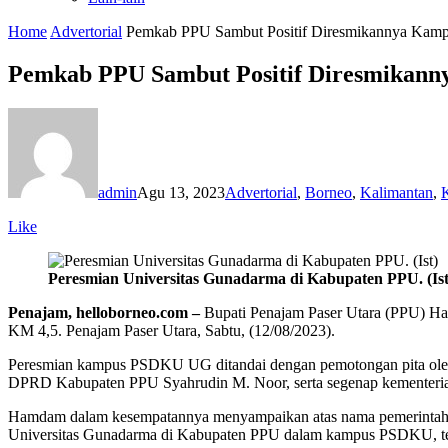
Home
Advertorial
Pemkab PPU Sambut Positif Diresmikannya Kamp
Pemkab PPU Sambut Positif Diresmikann
admin
Agu 13, 2023
Advertorial
,
Borneo
,
Kalimantan
,
Like
Peresmian Universitas Gunadarma di Kabupaten PPU. (Ist
Penajam, helloborneo.com –
Bupati Penajam Paser Utara (PPU) Ha
KM 4,5. Penajam Paser Utara, Sabtu, (12/08/2023).
Peresmian kampus PSDKU UG ditandai dengan pemotongan pita oleh 
DPRD Kabupaten PPU Syahrudin M. Noor, serta segenap kementeria
Hamdam dalam kesempatannya menyampaikan atas nama pemerintah da
Universitas Gunadarma di Kabupaten PPU dalam kampus PSDKU, terma