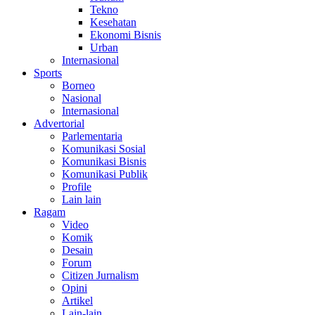
Tekno
Kesehatan
Ekonomi Bisnis
Urban
Internasional
Sports
Borneo
Nasional
Internasional
Advertorial
Parlementaria
Komunikasi Sosial
Komunikasi Bisnis
Komunikasi Publik
Profile
Lain lain
Ragam
Video
Komik
Desain
Forum
Citizen Jurnalism
Opini
Artikel
Lain-lain