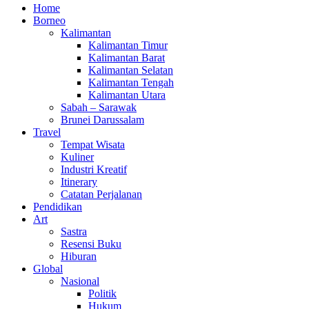
Home
Borneo
Kalimantan
Kalimantan Timur
Kalimantan Barat
Kalimantan Selatan
Kalimantan Tengah
Kalimantan Utara
Sabah – Sarawak
Brunei Darussalam
Travel
Tempat Wisata
Kuliner
Industri Kreatif
Itinerary
Catatan Perjalanan
Pendidikan
Art
Sastra
Resensi Buku
Hiburan
Global
Nasional
Politik
Hukum