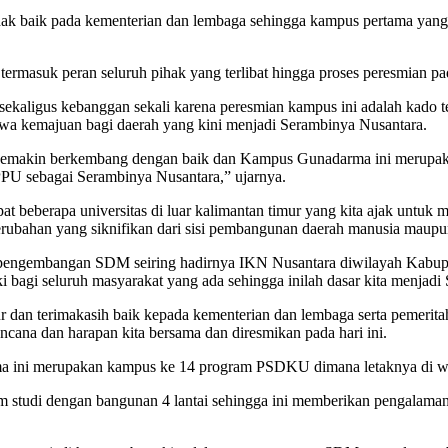
ihak baik pada kementerian dan lembaga sehingga kampus pertama yang
ara termasuk peran seluruh pihak yang terlibat hingga proses peresm
ekaligus kebanggan sekali karena peresmian kampus ini adalah kado 
a kemajuan bagi daerah yang kini menjadi Serambinya Nusantara.
 semakin berkembang dengan baik dan Kampus Gunadarma ini merupaka
U sebagai Serambinya Nusantara,” ujarnya.
pat beberapa universitas di luar kalimantan timur yang kita ajak unt
erubahan yang siknifikan dari sisi pembangunan daerah manusia mau
engembangan SDM seiring hadirnya IKN Nusantara diwilayah Kabupate
iki bagi seluruh masyarakat yang ada sehingga inilah dasar kita menja
dan terimakasih baik kepada kementerian dan lembaga serta pemerita
cana dan harapan kita bersama dan diresmikan pada hari ini.
a ini merupakan kampus ke 14 program PSDKU dimana letaknya di w
 studi dengan bangunan 4 lantai sehingga ini memberikan pengalama