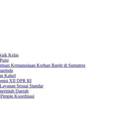
Naik Kelas
Puisi
uan Kemanusiaan Korban Banjir di Sumatera
marinda
n Kalsel
misi XII DPR RI
Layanan Sesuai Standar
merintah Daerah
Pimpin Koordinasi