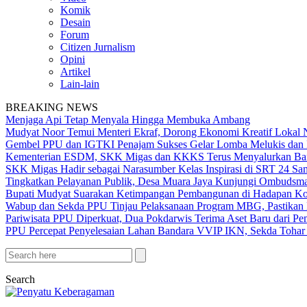
Komik
Desain
Forum
Citizen Jurnalism
Opini
Artikel
Lain-lain
BREAKING NEWS
Menjaga Api Tetap Menyala Hingga Membuka Ambang
Mudyat Noor Temui Menteri Ekraf, Dorong Ekonomi Kreatif Lokal 
Gembel PPU dan IGTKI Penajam Sukses Gelar Lomba Melukis dan 
Kementerian ESDM, SKK Migas dan KKKS Terus Menyalurkan Bant
SKK Migas Hadir sebagai Narasumber Kelas Inspirasi di SRT 24 Sa
Tingkatkan Pelayanan Publik, Desa Muara Jaya Kunjungi Ombudsma
Bupati Mudyat Suarakan Ketimpangan Pembangunan di Hadapan Ko
Wabup dan Sekda PPU Tinjau Pelaksanaan Program MBG, Pastikan 
Pariwisata PPU Diperkuat, Dua Pokdarwis Terima Aset Baru dari Pe
PPU Percepat Penyelesaian Lahan Bandara VVIP IKN, Sekda Tohar 
Search