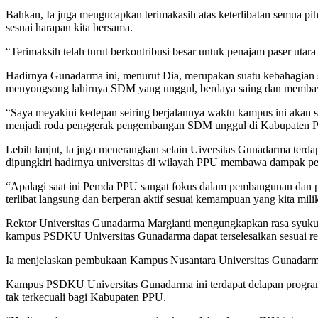
Bahkan, Ia juga mengucapkan terimakasih atas keterlibatan semua p
sesuai harapan kita bersama.
“Terimaksih telah turut berkontribusi besar untuk penajam paser ut
Hadirnya Gunadarma ini, menurut Dia, merupakan suatu kebahagian s
menyongsong lahirnya SDM yang unggul, berdaya saing dan membaw
“Saya meyakini kedepan seiring berjalannya waktu kampus ini akan
menjadi roda penggerak pengembangan SDM unggul di Kabupaten PP
Lebih lanjut, Ia juga menerangkan selain Uiversitas Gunadarma terda
dipungkiri hadirnya universitas di wilayah PPU membawa dampak p
“Apalagi saat ini Pemda PPU sangat fokus dalam pembangunan dan p
terlibat langsung dan berperan aktif sesuai kemampuan yang kita mil
Rektor Universitas Gunadarma Margianti mengungkapkan rasa syukur 
kampus PSDKU Universitas Gunadarma dapat terselesaikan sesuai ren
Ia menjelaskan pembukaan Kampus Nusantara Universitas Gunadarm
Kampus PSDKU Universitas Gunadarma ini terdapat delapan program
tak terkecuali bagi Kabupaten PPU.