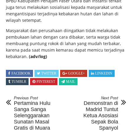
BPBD Kabupaten Penajam Paser Utara dan instansi terkait
juga terus melakukan sosialisasi kepada masyarakat untuk
mengantisipasi terjadinya kebakaran hutan dan lahan di
wilayah setempat.
Masyarakat dan perusahaan diingatkan tidak melakukan
pembukaan lahan dengan cara dibakar, serta warga tidak
membuang puntung rokok di lahan yang mudah terbakar,
karena pada saat musim kemarau dapat memicu terjadinya
kebakaran.
(adv/log)
FACEBOOK
TWITTER
GOOGLE+
LINKEDIN
TUMBLR
PINTEREST
MAIL
Previous Post
Next Post
Pertamina Hulu
Demonstran di
Sanga Sanga
Madrid Tuntut
Selenggarakan
Ketua Asosiasi
Sunatan Masal
Sepak Bola
Gratis di Muara
Spanyol