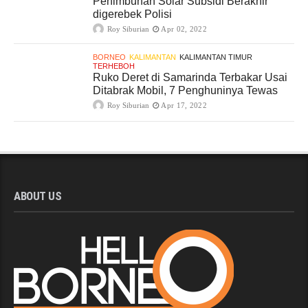
Penimbunan Solar Subsidi Berakhir
digerebek Polisi
Roy Siburian
Apr 02, 2022
BORNEO
KALIMANTAN
KALIMANTAN TIMUR
TERHEBOH
Ruko Deret di Samarinda Terbakar Usai
Ditabrak Mobil, 7 Penghuninya Tewas
Roy Siburian
Apr 17, 2022
ABOUT US