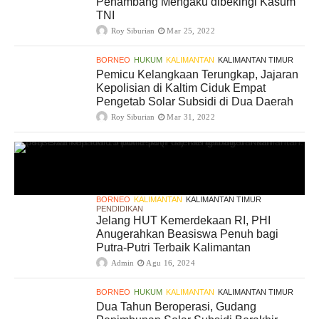
Penambang Mengaku dibekingi Kasum
TNI
Roy Siburian
Mar 25, 2022
BORNEO
HUKUM
KALIMANTAN
KALIMANTAN TIMUR
Pemicu Kelangkaan Terungkap, Jajaran
Kepolisian di Kaltim Ciduk Empat
Pengetab Solar Subsidi di Dua Daerah
Roy Siburian
Mar 31, 2022
BORNEO
KALIMANTAN
KALIMANTAN TIMUR
PENDIDIKAN
Jelang HUT Kemerdekaan RI, PHI
Anugerahkan Beasiswa Penuh bagi
Putra-Putri Terbaik Kalimantan
Admin
Agu 16, 2024
BORNEO
HUKUM
KALIMANTAN
KALIMANTAN TIMUR
Dua Tahun Beroperasi, Gudang