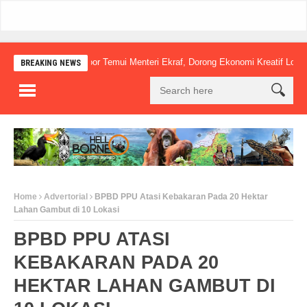
Mudyat Noor Temui Menteri Ekraf, Dorong Ekonomi Kreatif Lokal Naik Ke
BREAKING NEWS
Home
Advertorial
BPBD PPU Atasi Kebakaran Pada 20 Hektar
Lahan Gambut di 10 Lokasi
BPBD PPU ATASI
KEBAKARAN PADA 20
HEKTAR LAHAN GAMBUT DI