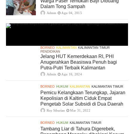
Warga Paser Temukan Bayi Dibuang
Dalam Tong Sampah
Admin
Agu 04, 2015
BORNEO
KALIMANTAN
KALIMANTAN TIMUR
PENDIDIKAN
Jelang HUT Kemerdekaan RI, PHI
Anugerahkan Beasiswa Penuh bagi
Putra-Putri Terbaik Kalimantan
Admin
Agu 16, 2024
BORNEO
HUKUM
KALIMANTAN
KALIMANTAN TIMUR
Pemicu Kelangkaan Terungkap, Jajaran
Kepolisian di Kaltim Ciduk Empat
Pengetab Solar Subsidi di Dua Daerah
Roy Siburian
Mar 31, 2022
BORNEO
HUKUM
KALIMANTAN TIMUR
Tambang Liar di Tahura Digerebek,