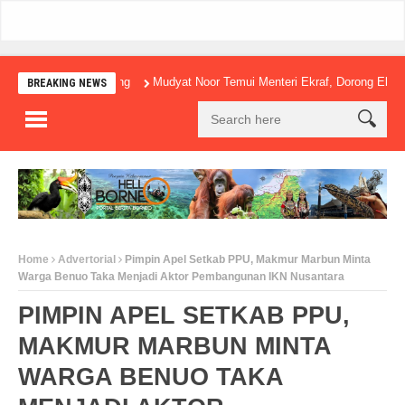
Mudyat Noor Temui Menteri Ekraf, Dorong Ekonomi Krea
BREAKING NEWS
Home
Advertorial
Pimpin Apel Setkab PPU, Makmur Marbun Minta
Warga Benuo Taka Menjadi Aktor Pembangunan IKN Nusantara
PIMPIN APEL SETKAB PPU,
MAKMUR MARBUN MINTA
WARGA BENUO TAKA