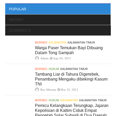
POPULAR
RECENT
COMMENTS
BORNEO
KALIMANTAN
KALIMANTAN TIMUR
Warga Paser Temukan Bayi Dibuang
Dalam Tong Sampah
Admin
Agu 04, 2015
BORNEO
HUKUM
KALIMANTAN TIMUR
Tambang Liar di Tahura Digerebek,
Penambang Mengaku dibekingi Kasum
TNI
Roy Siburian
Mar 25, 2022
BORNEO
HUKUM
KALIMANTAN
KALIMANTAN TIMUR
Pemicu Kelangkaan Terungkap, Jajaran
Kepolisian di Kaltim Ciduk Empat
Pengetab Solar Subsidi di Dua Daerah