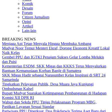
Komik
Desain
Forum
Citizen Jurnalism
Opini
Artikel
Lain-lain
BREAKING NEWS
Menjaga Api Tetap Menyala Hingga Membuka Ambang
Mudyat Noor Temui Menteri Ekraf, Dorong Ekonomi Kreatif Lokal
Naik Kelas
Gembel PPU dan IGTKI Penajam Sukses Gelar Lomba Melukis
dan Puisi
Kementerian ESDM, SKK Migas dan KKKS Terus Menyalurkan
Bantuan Kemanusiaan Korban Banjir di Sumatera
SKK Migas Hadir sebagai Narasumber Kelas Inspirasi di SRT 24
Samarinda
Tingkatkan Pelayanan Publik, Desa Muara Jaya Kunjungi
Ombudsman Kalsel
Bupati Mudyat Suarakan Ketimpangan Pembangunan di Hadapan
Komisi XII DPR RI
Wabup dan Sekda PPU Tinjau Pelaksanaan Program MBG,
Pastikan Layanan Sesuai Standar
Pariwisata PPU Diperkuat, Dua Pokdarwis Terima Aset Baru dari