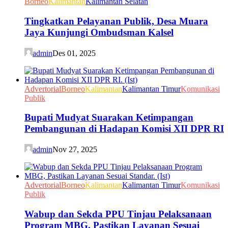
Borneo
Kalimantan
Kalimantan Selatan
Tingkatkan Pelayanan Publik, Desa Muara
Jaya Kunjungi Ombudsman Kalsel
admin
Des 01, 2025
Advertorial
Borneo
Kalimantan
Kalimantan Timur
Komunikasi
Publik
Bupati Mudyat Suarakan Ketimpangan
Pembangunan di Hadapan Komisi XII DPR RI
admin
Nov 27, 2025
Advertorial
Borneo
Kalimantan
Kalimantan Timur
Komunikasi
Publik
Wabup dan Sekda PPU Tinjau Pelaksanaan
Program MBG, Pastikan Layanan Sesuai