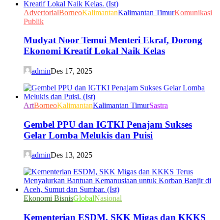
Advertorial
Borneo
Kalimantan
Kalimantan Timur
Komunikasi
Publik
Mudyat Noor Temui Menteri Ekraf, Dorong
Ekonomi Kreatif Lokal Naik Kelas
admin
Des 17, 2025
Art
Borneo
Kalimantan
Kalimantan Timur
Sastra
Gembel PPU dan IGTKI Penajam Sukses
Gelar Lomba Melukis dan Puisi
admin
Des 13, 2025
Ekonomi Bisnis
Global
Nasional
Kementerian ESDM, SKK Migas dan KKKS