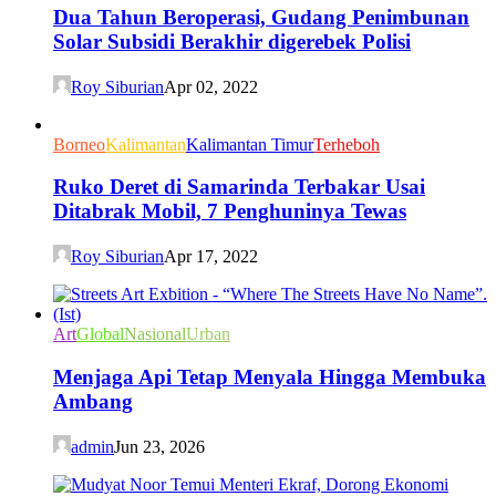
Dua Tahun Beroperasi, Gudang Penimbunan
Solar Subsidi Berakhir digerebek Polisi
Roy Siburian
Apr 02, 2022
Borneo
Kalimantan
Kalimantan Timur
Terheboh
Ruko Deret di Samarinda Terbakar Usai
Ditabrak Mobil, 7 Penghuninya Tewas
Roy Siburian
Apr 17, 2022
Art
Global
Nasional
Urban
Menjaga Api Tetap Menyala Hingga Membuka
Ambang
admin
Jun 23, 2026