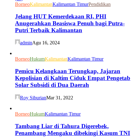
Borneo
Kalimantan
Kalimantan Timur
Pendidikan
Jelang HUT Kemerdekaan RI, PHI
Anugerahkan Beasiswa Penuh bagi Putra-
Putri Terbaik Kalimantan
admin
Agu 16, 2024
Borneo
Hukum
Kalimantan
Kalimantan Timur
Pemicu Kelangkaan Terungkap, Jajaran
Kepolisian di Kaltim Ciduk Empat Pengetab
Solar Subsidi di Dua Daerah
Roy Siburian
Mar 31, 2022
Borneo
Hukum
Kalimantan Timur
Tambang Liar di Tahura Digerebek,
Penambang Mengaku dibekingi Kasum TNI