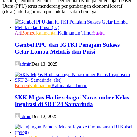
Jakarta, helloborneo.com — Pemerintah Kabupaten Penajam Paser
Utara (PPU) terus mendorong pengembangan ekonomi kreatif
(ekraf) lokal agar mampu naik kelas dan berdaya...
Art
Borneo
Kalimantan
Kalimantan Timur
Sastra
Gembel PPU dan IGTKI Penajam Sukses
Gelar Lomba Melukis dan Puisi
admin
Des 13, 2025
Borneo
Kalimantan
Kalimantan Timur
SKK Migas Hadir sebagai Narasumber Kelas
Inspirasi di SRT 24 Samarinda
admin
Des 12, 2025