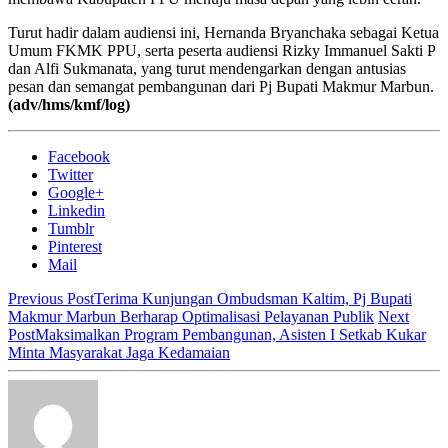
Turut hadir dalam audiensi ini, Hernanda Bryanchaka sebagai Ketua
Umum FKMK PPU, serta peserta audiensi Rizky Immanuel Sakti P
dan Alfi Sukmanata, yang turut mendengarkan dengan antusias
pesan dan semangat pembangunan dari Pj Bupati Makmur Marbun.
(adv/hms/kmf/log)
Facebook
Twitter
Google+
Linkedin
Tumblr
Pinterest
Mail
Previous Post
Terima Kunjungan Ombudsman Kaltim, Pj Bupati
Makmur Marbun Berharap Optimalisasi Pelayanan Publik
Next
Post
Maksimalkan Program Pembangunan, Asisten I Setkab Kukar
Minta Masyarakat Jaga Kedamaian