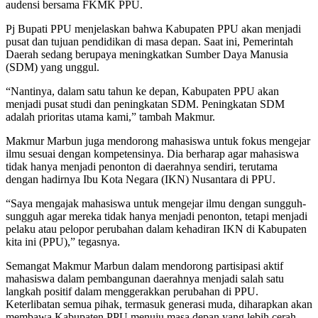
audensi bersama FKMK PPU.
Pj Bupati PPU menjelaskan bahwa Kabupaten PPU akan menjadi
pusat dan tujuan pendidikan di masa depan. Saat ini, Pemerintah
Daerah sedang berupaya meningkatkan Sumber Daya Manusia
(SDM) yang unggul.
“Nantinya, dalam satu tahun ke depan, Kabupaten PPU akan
menjadi pusat studi dan peningkatan SDM. Peningkatan SDM
adalah prioritas utama kami,” tambah Makmur.
Makmur Marbun juga mendorong mahasiswa untuk fokus mengejar
ilmu sesuai dengan kompetensinya. Dia berharap agar mahasiswa
tidak hanya menjadi penonton di daerahnya sendiri, terutama
dengan hadirnya Ibu Kota Negara (IKN) Nusantara di PPU.
“Saya mengajak mahasiswa untuk mengejar ilmu dengan sungguh-
sungguh agar mereka tidak hanya menjadi penonton, tetapi menjadi
pelaku atau pelopor perubahan dalam kehadiran IKN di Kabupaten
kita ini (PPU),” tegasnya.
Semangat Makmur Marbun dalam mendorong partisipasi aktif
mahasiswa dalam pembangunan daerahnya menjadi salah satu
langkah positif dalam menggerakkan perubahan di PPU.
Keterlibatan semua pihak, termasuk generasi muda, diharapkan akan
membawa Kabupaten PPU menuju masa depan yang lebih cerah.