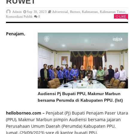
RUWET
Admin
Sep 30, 2023
Advertorial
,
Borneo
,
Kalimantan
,
Kalimantan Timur
,
Komunikasi Publik
0
LIKE
Penajam,
Audiensi Pj Bupati PPU, Makmur Marbun
bersama Perumda di Kabupaten PPU. (Ist)
helloborneo.com –
Penjabat (Pj) Bupati Penajam Paser Utara
(PPU), Makmur Marbun pimpin Audiensi bersama jajaran
Perusahaan Umum Daerah (Perumda) Kabupaten PPU,
Jumat, (29/09/2023) sore di kantor bupati PPU.