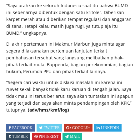
“Saya arahkan ke seluruh Indonesia saat itu bahwa BUMD
ini sebenarnya dibentuk dengan satu kritoler. Diberikan
karpet merah atau diberikan tempat regulasi dan anggaran
di sana. Tetapi kalau masih juga rugi, ya tutup aja itu
BUMD,” ungkapnya.
Di akhir pertemuan ini Makmur Marbun juga minta agar
segera dilaksanakan pertemuan lanjutan terkait
pembahasan tersebut yang langsung melibatkan pihak-
pihak terkait mulai Bappenda, bagian perekonomian, bagian
hukum, Perumda PPU dan pihak terkait lainnya.
“Segera cari waktu untuk diskusi masalah ini karena ini
ruwet sekali banyak tidak karu-karuan di tengah jalan. Saya
tidak mau ini terus berlarut, saya akan tuntaskan ini apapun
yang terjadi dan saya akan minta pendampingan oleh KPK,”
tutupnya.
(adv/hms/kmf/log)
FACEBOOK
TWITTER
GOOGLE+
LINKEDIN
TUMBLR
PINTEREST
MAIL