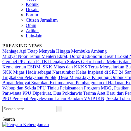
Komik
Desain
Forum
Citizen Jurnalism
Opini
Artikel
Lain-lain
BREAKING NEWS
Menjaga Api Tetap Menyala Hingga Membuka Ambang
Mudyat Noor Temui Menteri Ekraf, Dorong Ekonomi Kreatif Lokal 
Gembel PPU dan IGTKI Penajam Sukses Gelar Lomba Melukis dan 
Kementerian ESDM, SKK Migas dan KKKS Terus Menyalurkan Bant
SKK Migas Hadir sebagai Narasumber Kelas Inspirasi di SRT 24 Sa
Tingkatkan Pelayanan Publik, Desa Muara Jaya Kunjungi Ombudsma
Bupati Mudyat Suarakan Ketimpangan Pembangunan di Hadapan Ko
Wabup dan Sekda PPU Tinjau Pelaksanaan Program MBG, Pastikan 
Pariwisata PPU Diperkuat, Dua Pokdarwis Terima Aset Baru dari Pe
PPU Percepat Penyelesaian Lahan Bandara VVIP IKN, Sekda Tohar 
Search