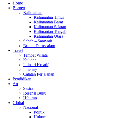
Home
Borneo
Kalimantan
Kalimantan Timur
Kalimantan Barat
Kalimantan Selatan
Kalimantan Tengah
Kalimantan Utara
Sabah – Sarawak
Brunei Darussalam
Travel
Tempat Wisata
Kuliner
Industri Kreatif
Itinerary
Catatan Perjalanan
Pendidikan
Art
Sastra
Resensi Buku
Hiburan
Global
Nasional
Politik
Hukum