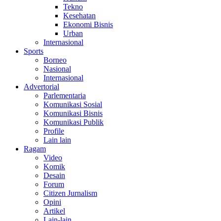
Tekno
Kesehatan
Ekonomi Bisnis
Urban
Internasional
Sports
Borneo
Nasional
Internasional
Advertorial
Parlementaria
Komunikasi Sosial
Komunikasi Bisnis
Komunikasi Publik
Profile
Lain lain
Ragam
Video
Komik
Desain
Forum
Citizen Jurnalism
Opini
Artikel
Lain-lain