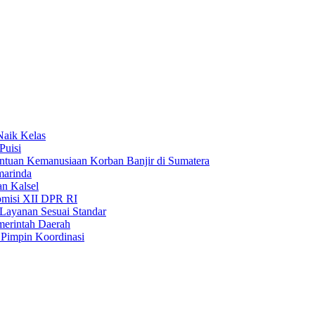
Naik Kelas
Puisi
uan Kemanusiaan Korban Banjir di Sumatera
marinda
n Kalsel
misi XII DPR RI
Layanan Sesuai Standar
merintah Daerah
Pimpin Koordinasi