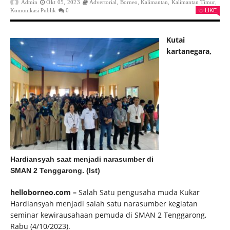
Admin
Okt 05, 2023
Advertorial
,
Borneo
,
Kalimantan
,
Kalimantan Timur
,
Komunikasi Publik
0
LIKE
Kutai
kartanegara,
Hardiansyah saat menjadi narasumber di
SMAN 2 Tenggarong. (Ist)
helloborneo.com –
Salah Satu pengusaha muda Kukar
Hardiansyah menjadi salah satu narasumber kegiatan
seminar kewirausahaan pemuda di SMAN 2 Tenggarong,
Rabu (4/10/2023).