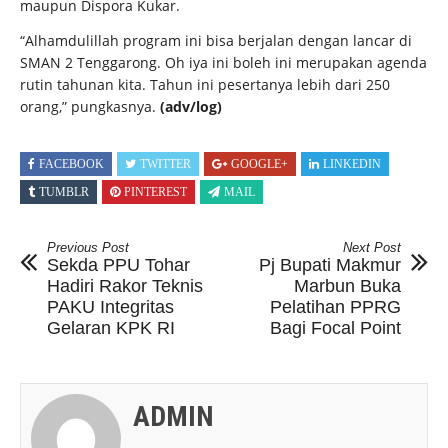
maupun Dispora Kukar.
“Alhamdulillah program ini bisa berjalan dengan lancar di
SMAN 2 Tenggarong. Oh iya ini boleh ini merupakan agenda
rutin tahunan kita. Tahun ini pesertanya lebih dari 250
orang,” pungkasnya.
(adv/log)
FACEBOOK
TWITTER
GOOGLE+
LINKEDIN
TUMBLR
PINTEREST
MAIL
Previous Post
Next Post
Sekda PPU Tohar
Pj Bupati Makmur
Hadiri Rakor Teknis
Marbun Buka
PAKU Integritas
Pelatihan PPRG
Gelaran KPK RI
Bagi Focal Point
ADMIN