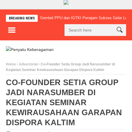
Gembel PPU dan IGTKI Penajam Sukses Gelar Lomba Meluk
BREAKING NEWS
Home
Advertorial
Co-Founder Setia Group Jadi Narasumber di
Kegiatan Seminar Kewirausahaan Garapan Dispora Kaltim
CO-FOUNDER SETIA GROUP
JADI NARASUMBER DI
KEGIATAN SEMINAR
KEWIRAUSAHAAN GARAPAN
DISPORA KALTIM