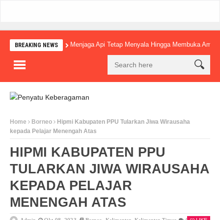
Menjaga Api Tetap Menyala Hingga Membuka Amba
BREAKING NEWS
Home
Borneo
Hipmi Kabupaten PPU Tularkan Jiwa Wirausaha
kepada Pelajar Menengah Atas
HIPMI KABUPATEN PPU
TULARKAN JIWA WIRAUSAHA
KEPADA PELAJAR
MENENGAH ATAS