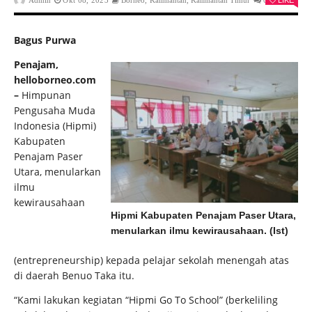
Admin
Okt 08, 2023
Borneo
,
Kalimantan
,
Kalimantan Timur
0
LIKE
Bagus Purwa
Penajam,
helloborneo.com
–
Himpunan
Pengusaha Muda
Indonesia (Hipmi)
Kabupaten
Penajam Paser
Utara, menularkan
ilmu
kewirausahaan
Hipmi Kabupaten Penajam Paser Utara,
menularkan ilmu kewirausahaan. (Ist)
(entrepreneurship) kepada pelajar sekolah menengah atas
di daerah Benuo Taka itu.
“Kami lakukan kegiatan “Hipmi Go To School” (berkeliling