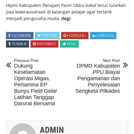
Hipmi Kabupaten Penajam Paser Utara bakal terus tularkan
jiwa kewirausahaan di kalangan pelajar agar tertarik
menjadi pengusaha muda.
(log)
FACEBOOK
TWITTER
GOOGLE+
LINKEDIN
TUMBLR
PINTEREST
MAIL
Previous Post
Next Post
Dukung
DPMD Kabupaten
Keselamatan
PPU Biayai
Operasi Migas,
Pengamanan dan
Pertamina EP
Penyelesaian
Bunyu Field Gelar
Sengketa Pilkades
Latihan Tanggap
Darurat Bersama
ADMIN