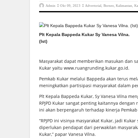
Admin
Okt 09, 2023
Advertorial
,
Borneo
,
Kalimantan
,
Ka
Plt Kepala Bappeda Kukar Sy Vanesa Vilna.
(Ist)
Masyarakat dapat memberikan masukan dan sar
Kukar yaitu www.ruangrunding.kukar.go.id.
Pemkab Kukar melalui Bappeda akan terus melak
meningkatkan partisipasi masyarakat dalam p
Plt Kepala Bappeda Kukar, Sy Vanesa Vilna me
RPJPD Kukar sangat penting kaitannya dengan
ini akan berpengaruh terhadap kinerja Pemkab
“RPJPD ini visinya masyarakat Kukar, jadi Kuka
diperlukan pendapat dari perwakilan masyara
Kukar,” papar Vanesa Vilna.