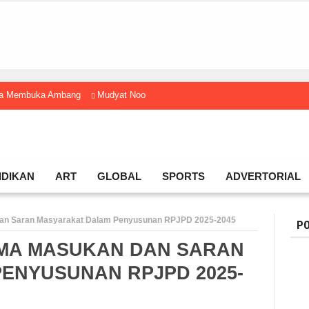
gga Membuka Ambang
Mudyat Noor Temui Menteri Ekraf, Dorong Ekonomi K
IDIKAN
ART
GLOBAL
SPORTS
ADVERTORIAL
dan Saran Masyarakat Dalam Penyusunan RPJPD 2025-2045
PO
MA MASUKAN DAN SARAN
ENYUSUNAN RPJPD 2025-