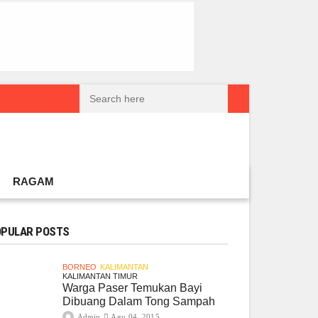
reatif Lokal Naik Kelas
Gembel PPU dan IGTKI Penajam Sukses Gelar L
RAGAM
PULAR POSTS
BORNEO
KALIMANTAN
KALIMANTAN TIMUR
Warga Paser Temukan Bayi
Dibuang Dalam Tong Sampah
Admin
Agu 04, 2015