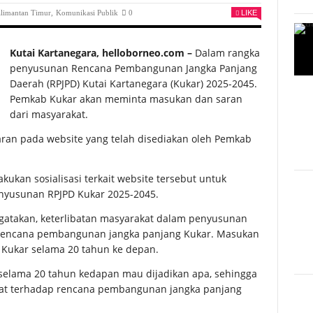
limantan Timur
,
Komunikasi Publik
0
LIKE
Kutai Kartanegara, helloborneo.com –
Dalam rangka
penyusunan Rencana Pembangunan Jangka Panjang
Daerah (RPJPD) Kutai Kartanegara (Kukar) 2025-2045.
Pemkab Kukar akan meminta masukan dan saran
dari masyarakat.
an pada website yang telah disediakan oleh Pemkab
ukan sosialisasi terkait website tersebut untuk
enyusunan RPJPD Kukar 2025-2045.
ngatakan, keterlibatan masyarakat dalam penyusunan
 rencana pembangunan jangka panjang Kukar. Masukan
 Kukar selama 20 tahun ke depan.
r selama 20 tahun kedapan mau dijadikan apa, sehingga
kat terhadap rencana pembangunan jangka panjang