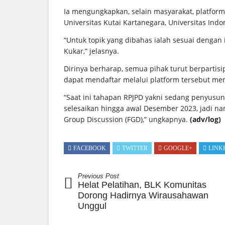
Ia mengungkapkan, selain masyarakat, platform
Universitas Kutai Kartanegara, Universitas Ind
“Untuk topik yang dibahas ialah sesuai dengan i
Kukar,” jelasnya.
Dirinya berharap, semua pihak turut berpartis
dapat mendaftar melalui platform tersebut me
“Saat ini tahapan RPJPD yakni sedang penyusuna
selesaikan hingga awal Desember 2023, jadi na
Group Discussion (FGD),” ungkapnya.
(adv/log)
FACEBOOK
TWITTER
GOOGLE+
LINK
Previous Post
Helat Pelatihan, BLK Komunitas
Dorong Hadirnya Wirausahawan
Unggul