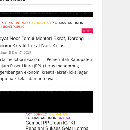
ERTORIAL
BORNEO
KALIMANTAN
KALIMANTAN TIMUR
NIKASI PUBLIK
Like
yat Noor Temui Menteri Ekraf, Dorong
nomi Kreatif Lokal Naik Kelas
Admin
Des 17, 2025
arta, helloborneo.com — Pemerintah Kabupaten
ajam Paser Utara (PPU) terus mendorong
gembangan ekonomi kreatif (ekraf) lokal agar
pu naik kelas dan berdaya...
ART
BORNEO
KALIMANTAN
KALIMANTAN TIMUR
SASTRA
Gembel PPU dan IGTKI
Penajam Sukses Gelar Lomba