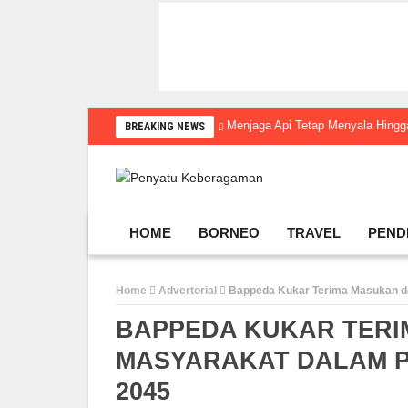
Menjaga Api Tetap Menyala Hin
BREAKING NEWS
HOME
BORNEO
TRAVEL
PEND
Home
Advertorial
Bappeda Kukar Terima Masukan 
BAPPEDA KUKAR TERI
MASYARAKAT DALAM P
2045