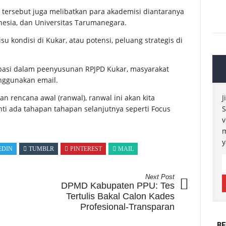
 tersebut juga melibatkan para akademisi diantaranya
onesia, dan Universitas Tarumanegara.
su kondisi di Kukar, atau potensi, peluang strategis di
ipasi dalam peenyusunan RPJPD Kukar, masyarakat
nggunakan email.
n rencana awal (ranwal), ranwal ini akan kita
J
nti ada tahapan tahapan selanjutnya seperti Focus
S
v
m
y
EDIN
TUMBLR
PINTEREST
MAIL
Next Post
DPMD Kabupaten PPU: Tes
Tertulis Bakal Calon Kades
Profesional-Transparan
BE