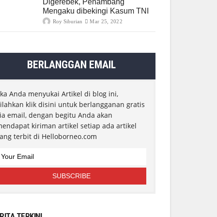
Digerebek, Penambang
Mengaku dibekingi Kasum TNI
Roy Siburian
Mar 25, 2022
BERLANGGAN EMAIL
ika Anda menyukai Artikel di blog ini,
ilahkan klik disini untuk berlangganan gratis
ia email, dengan begitu Anda akan
endapat kiriman artikel setiap ada artikel
ang terbit di Helloborneo.com
RITA TERKINI