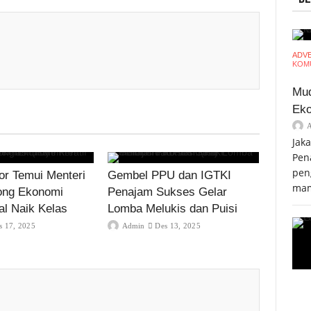
ADV
KOMU
Mud
Eko
Jak
Pen
pen
r Temui Menteri
Gembel PPU dan IGTKI
mam
ong Ekonomi
Penajam Sukses Gelar
al Naik Kelas
Lomba Melukis dan Puisi
s 17, 2025
Admin
Des 13, 2025