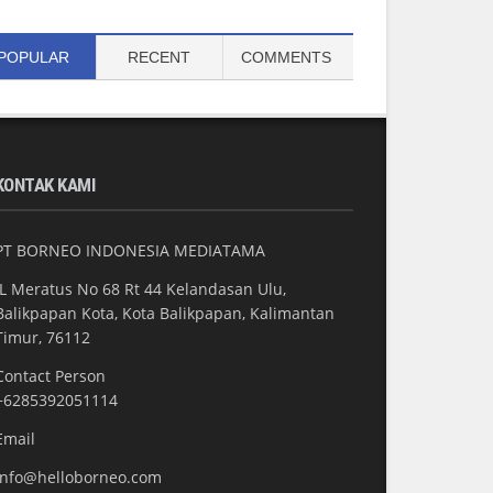
POPULAR
RECENT
COMMENTS
KONTAK KAMI
PT BORNEO INDONESIA MEDIATAMA
JL Meratus No 68 Rt 44 Kelandasan Ulu,
Balikpapan Kota, Kota Balikpapan, Kalimantan
Timur, 76112
Contact Person
+6285392051114
Email
info@helloborneo.com