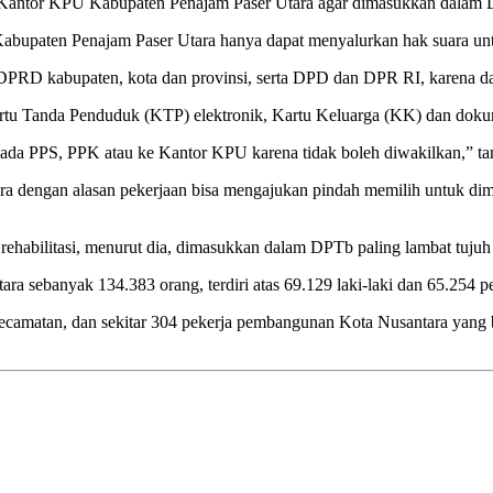
e Kantor KPU Kabupaten Penajam Paser Utara agar dimasukkan dalam 
Kabupaten Penajam Paser Utara hanya dapat menyalurkan hak suara unt
PRD kabupaten, kota dan provinsi, serta DPD dan DPR RI, karena daer
artu Tanda Penduduk (KTP) elektronik, Kartu Keluarga (KK) dan doku
pada PPS, PPK atau ke Kantor KPU karena tidak boleh diwakilkan,” ta
ara dengan alasan pekerjaan bisa mengajukan pindah memilih untuk d
rehabilitasi, menurut dia, dimasukkan dalam DPTb paling lambat tujuh
ra sebanyak 134.383 orang, terdiri atas 69.129 laki-laki dan 65.254 
 kecamatan, dan sekitar 304 pekerja pembangunan Kota Nusantara yang