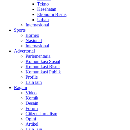
Tekno
Kesehatan
Ekonomi Bisnis
Urban
Internasional
Sports
Borneo
Nasional
Internasional
Advertorial
Parlementaria
Komunikasi Sosial
Komunikasi Bisnis
Komunikasi Publik
Profile
Lain lain
Ragam
Video
Komik
Desain
Forum
Citizen Jurnalism
Opini
Artikel
Lain-lain