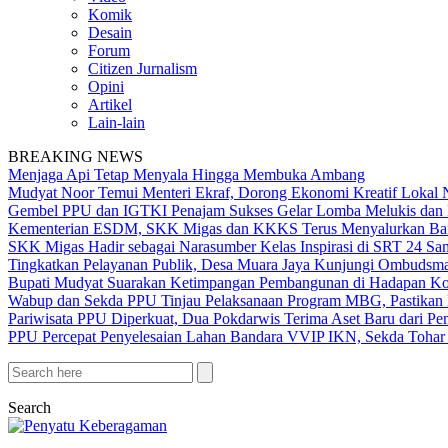
Komik
Desain
Forum
Citizen Jurnalism
Opini
Artikel
Lain-lain
BREAKING NEWS
Menjaga Api Tetap Menyala Hingga Membuka Ambang
Mudyat Noor Temui Menteri Ekraf, Dorong Ekonomi Kreatif Lokal 
Gembel PPU dan IGTKI Penajam Sukses Gelar Lomba Melukis dan 
Kementerian ESDM, SKK Migas dan KKKS Terus Menyalurkan Bant
SKK Migas Hadir sebagai Narasumber Kelas Inspirasi di SRT 24 Sa
Tingkatkan Pelayanan Publik, Desa Muara Jaya Kunjungi Ombudsma
Bupati Mudyat Suarakan Ketimpangan Pembangunan di Hadapan Ko
Wabup dan Sekda PPU Tinjau Pelaksanaan Program MBG, Pastikan 
Pariwisata PPU Diperkuat, Dua Pokdarwis Terima Aset Baru dari Pe
PPU Percepat Penyelesaian Lahan Bandara VVIP IKN, Sekda Tohar 
Search