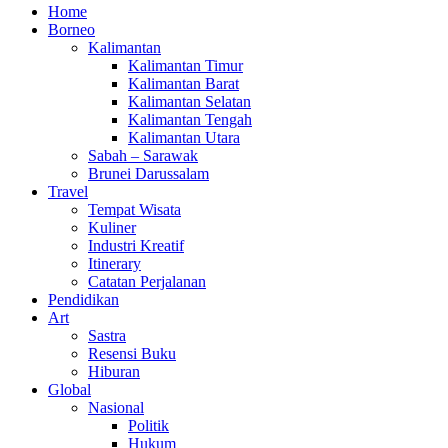
Home
Borneo
Kalimantan
Kalimantan Timur
Kalimantan Barat
Kalimantan Selatan
Kalimantan Tengah
Kalimantan Utara
Sabah – Sarawak
Brunei Darussalam
Travel
Tempat Wisata
Kuliner
Industri Kreatif
Itinerary
Catatan Perjalanan
Pendidikan
Art
Sastra
Resensi Buku
Hiburan
Global
Nasional
Politik
Hukum