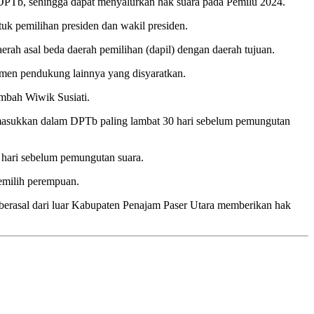
DPTb, sehingga dapat menyalurkan hak suara pada Pemilu 2024.
uk pemilihan presiden dan wakil presiden.
ah asal beda daerah pemilihan (dapil) dengan daerah tujuan.
men pendukung lainnya yang disyaratkan.
mbah Wiwik Susiati.
imasukkan dalam DPTb paling lambat 30 hari sebelum pemungutan
 hari sebelum pemungutan suara.
pemilih perempuan.
 berasal dari luar Kabupaten Penajam Paser Utara memberikan hak