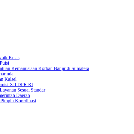
Naik Kelas
Puisi
uan Kemanusiaan Korban Banjir di Sumatera
marinda
n Kalsel
misi XII DPR RI
Layanan Sesuai Standar
merintah Daerah
Pimpin Koordinasi