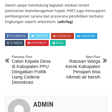
Dalam upaya mendukung kegiatan edukasi terkait
pelestarian keanekaragaman hayati, PHKT juga mensupport
pembangunan sarana dan prasarana pendidikan berbasis
lingkungan seperti arboretum.
(adv/log)
FACEBOOK
TWITTER
GOOGLE+
LINKEDIN
TUMBLR
PINTEREST
MAIL
Previous Post
Next Post
Calon Kepala Desa
Ratusan Warga
di Kabupaten PPU
Kerok Kabupaten
Diingatkan Politik
Penajam bisa
Uang Cederai
nikmati air bersih
Demokrasi
ADMIN