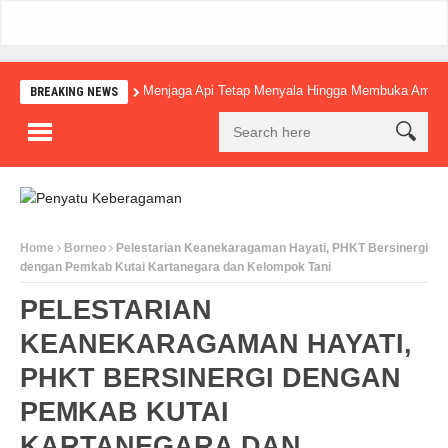
Menjaga Api Tetap Menyala Hingga Membuka Amba
BREAKING NEWS
Home
Borneo
Pelestarian Keanekaragaman Hayati, PHKT Bersinergi
dengan Pemkab Kutai Kartanegara dan Kelompok Tani
PELESTARIAN
KEANEKARAGAMAN HAYATI,
PHKT BERSINERGI DENGAN
PEMKAB KUTAI
KARTANEGARA DAN