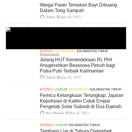
Warga Paser Temukan Bayi Dibuang
Dalam Tong Sampah
Admin
Agu 04, 2015
BORNEO
KALIMANTAN
KALIMANTAN TIMUR
PENDIDIKAN
Jelang HUT Kemerdekaan RI, PHI
Anugerahkan Beasiswa Penuh bagi
Putra-Putri Terbaik Kalimantan
Admin
Agu 16, 2024
BORNEO
HUKUM
KALIMANTAN
KALIMANTAN TIMUR
Pemicu Kelangkaan Terungkap, Jajaran
Kepolisian di Kaltim Ciduk Empat
Pengetab Solar Subsidi di Dua Daerah
Roy Siburian
Mar 31, 2022
BORNEO
HUKUM
KALIMANTAN TIMUR
Tambang Liar di Tahura Digerebek,