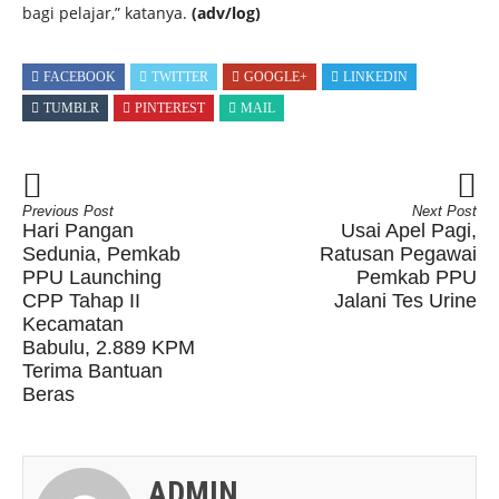
bagi pelajar,” katanya.
(adv/log)
FACEBOOK
TWITTER
GOOGLE+
LINKEDIN
TUMBLR
PINTEREST
MAIL
Previous Post
Next Post
Hari Pangan
Usai Apel Pagi,
Sedunia, Pemkab
Ratusan Pegawai
PPU Launching
Pemkab PPU
CPP Tahap II
Jalani Tes Urine
Kecamatan
Babulu, 2.889 KPM
Terima Bantuan
Beras
ADMIN