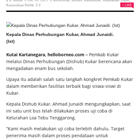
Admin
Okt 16, 2023
Advertorial
,
Borneo
,
Kalimantan
,
Kalimantan Timur
,
Komunikasi Publik
0
LIKE
Kepala Dinas Perhubungan Kukar, Ahmad Junaidi.
(Ist)
Kutai Kartanegara, helloborneo.com –
Pemkab Kukar
melalui Dinas Perhubungan (Dishub) Kukar berencana akan
mengadakan enam bus sekolah.
Upaya itu adalah salah satu langkah kongkret Pemkab Kukar
dalam memberikan fasilitas terbaik bagi siswa-siswi di
Kukar.
Kepala Dishub Kukar, Ahmad Junaidi mengungkapkan, saat
ini satu unit bus telah dilakukan proses uji coba di
Kelurahan Loa Tebu Tenggarong.
“Kami masih melakukan uji coba terlebih dahulu. Target
penerima masih dalam proses pendataan untuk