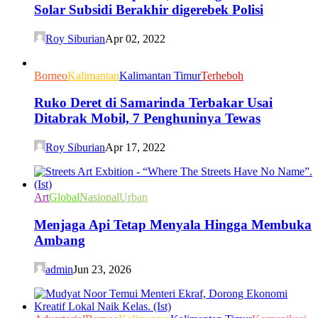
Solar Subsidi Berakhir digerebek Polisi
Roy Siburian
Apr 02, 2022
Borneo
Kalimantan
Kalimantan Timur
Terheboh
Ruko Deret di Samarinda Terbakar Usai
Ditabrak Mobil, 7 Penghuninya Tewas
Roy Siburian
Apr 17, 2022
Art
Global
Nasional
Urban
Menjaga Api Tetap Menyala Hingga Membuka
Ambang
admin
Jun 23, 2026