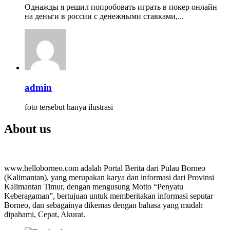
Однажды я решил попробовать играть в покер онлайн
на деньги в россии с денежными ставками,...
admin
foto tersebut hanya ilustrasi
About us
www.helloborneo.com adalah Portal Berita dari Pulau Borneo
(Kalimantan), yang merupakan karya dan informasi dari Provinsi
Kalimantan Timur, dengan mengusung Motto “Penyatu
Keberagaman”, bertujuan untuk memberitakan informasi seputar
Borneo, dan sebagainya dikemas dengan bahasa yang mudah
dipahami, Cepat, Akurat.