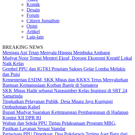
Komik
Desain
Forum
Citizen Jurnalism
Opini
Artikel
Lain-lain
BREAKING NEWS
Menjaga Api Tetap Menyala Hingga Membuka Ambang
Mudyat Noor Temui Menteri Ekraf, Dorong Ekonomi Kreatif Lokal
Naik Kelas
Gembel PPU dan IGTKI Penajam Sukses Gelar Lomba Melukis
dan Puisi
Kementerian ESDM, SKK Migas dan KKKS Terus Menyalurkan
Bantuan Kemanusiaan Korban Banjir di Sumatera
SKK Migas Hadir sebagai Narasumber Kelas Inspirasi di SRT 24
Samarinda
Tingkatkan Pelayanan Publik, Desa Muara Jaya Kunjungi
Ombudsman Kalsel
Bupati Mudyat Suarakan Ketimpangan Pembangunan di Hadapan
Komisi XII DPR RI
Wabup dan Sekda PPU Tinjau Pelaksanaan Program MBG,
Pastikan Layanan Sesuai Standar
Pariwisata PPU Diperkuat, Dua Pokdarwis Terima Aset Baru dari