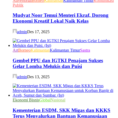
Advertorial
Borneo
Kalimantan
Kalimantan Timur
Komunikasi
Publik
Mudyat Noor Temui Menteri Ekraf, Dorong
Ekonomi Kreatif Lokal Naik Kelas
admin
Des 17, 2025
Art
Borneo
Kalimantan
Kalimantan Timur
Sastra
Gembel PPU dan IGTKI Penajam Sukses
Gelar Lomba Melukis dan Puisi
admin
Des 13, 2025
Ekonomi Bisnis
Global
Nasional
Kementerian ESDM, SKK Migas dan KKKS
Terus Menyalurkan Bantuan Kemanusiaan