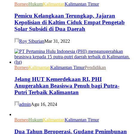
Borneo
Hukum
Kalimantan
Kalimantan Timur
Pemicu Kelangkaan Terungkap, Jajaran
Kepolisian di Kaltim Ciduk Empat Pengetab
Solar Subsidi di Dua Daerah
Roy Siburian
Mar 31, 2022
Borneo
Kalimantan
Kalimantan Timur
Pendidikan
Jelang HUT Kemerdekaan RI, PHI
Anugerahkan Beasiswa Penuh bagi Putra-
Putri Terbaik Kalimantan
admin
Agu 16, 2024
Borneo
Hukum
Kalimantan
Kalimantan Timur
Dua Tahun Beroperasi, Gudang Penimbunan