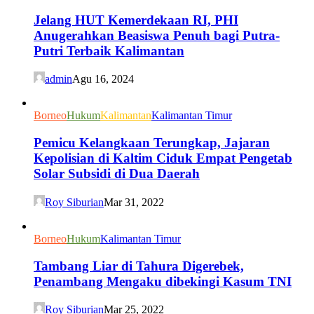
Jelang HUT Kemerdekaan RI, PHI
Anugerahkan Beasiswa Penuh bagi Putra-
Putri Terbaik Kalimantan
admin
Agu 16, 2024
Borneo
Hukum
Kalimantan
Kalimantan Timur
Pemicu Kelangkaan Terungkap, Jajaran
Kepolisian di Kaltim Ciduk Empat Pengetab
Solar Subsidi di Dua Daerah
Roy Siburian
Mar 31, 2022
Borneo
Hukum
Kalimantan Timur
Tambang Liar di Tahura Digerebek,
Penambang Mengaku dibekingi Kasum TNI
Roy Siburian
Mar 25, 2022