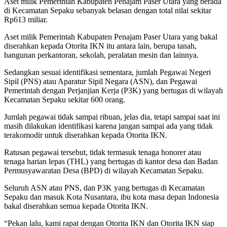
Aset milik Pemerintah Kabupaten Penajam Paser Utara yang berada
di Kecamatan Sepaku sebanyak belasan dengan total nilai sekitar
Rp613 miliar.
Aset milik Pemerintah Kabupaten Penajam Paser Utara yang bakal
diserahkan kepada Otorita IKN itu antara lain, berupa tanah,
bangunan perkantoran, sekolah, peralatan mesin dan lainnya.
Sedangkan sesuai identifikasi sementara, jumlah Pegawai Negeri
Sipil (PNS) atau Aparatur Sipil Negara (ASN), dan Pegawai
Pemerintah dengan Perjanjian Kerja (P3K) yang bertugas di wilayah
Kecamatan Sepaku sekitar 600 orang.
Jumlah pegawai tidak sampai ribuan, jelas dia, tetapi sampai saat ini
masih dilakukan identifikasi karena jangan sampai ada yang tidak
terakomodir untuk diserahkan kepada Otorita IKN.
Ratusan pegawai tersebut, tidak termasuk tenaga honorer atau
tenaga harian lepas (THL) yang bertugas di kantor desa dan Badan
Permusyawaratan Desa (BPD) di wilayah Kecamatan Sepaku.
Seluruh ASN atau PNS, dan P3K yang bertugas di Kecamatan
Sepaku dan masuk Kota Nusantara, ibu kota masa depan Indonesia
bakal diserahkan semua kepada Otorita IKN.
“Pekan lalu, kami rapat dengan Otorita IKN dan Otorita IKN siap