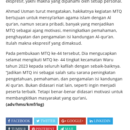
ekspresif, yakni makna yang dipahami oleh setiap personal.
Ahmad Usman turut mengatakan, hakikatnya kegiatan MTQ
bertujuan untuk mensyi’arkan agama islam dengan Al
qur’an, namun secara pribadi, banyak yang menjadikan
MTQ sebagai ajang motivasi, meningkatkan pemahaman,
penghayatan dan pengamalan isi kandungan Al-qur’an.
Itulah makna ekspresif yang dimaksud.
Pada pembukaan MTQ ke-44 tersebut, Dia mengucapkan
selamat mengikuti MTQ ke- 44 tingkat kecamatan Waru
tahun 2023 kepada seluruh kafilah dengan sebaik-baiknya.
“Jadikan MTQ ini sebagai salah satu sarana peningkatan
pengetahuan, pemahaman, dan pengamalan isi kandungan
Al qur’an. Bukan didasari niat lain, seperti ingin menjadi
peserta terbaik. Tetapi benar-benar didasari motivasi untuk
membangkitkan masyarakat yang qur’ani
.
(adv/hms/kmf/log)
FACEBOOK
TWITTER
GOOGLE+
LINKEDIN
TUMBLR
PINTEREST
MAIL