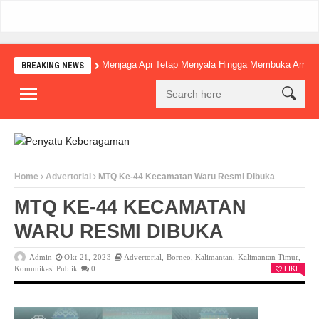
Menjaga Api Tetap Menyala Hingga Membuka Amba
BREAKING NEWS
Home
Advertorial
MTQ Ke-44 Kecamatan Waru Resmi Dibuka
MTQ KE-44 KECAMATAN
WARU RESMI DIBUKA
Admin
Okt 21, 2023
Advertorial
,
Borneo
,
Kalimantan
,
Kalimantan Timur
,
Komunikasi Publik
0
LIKE