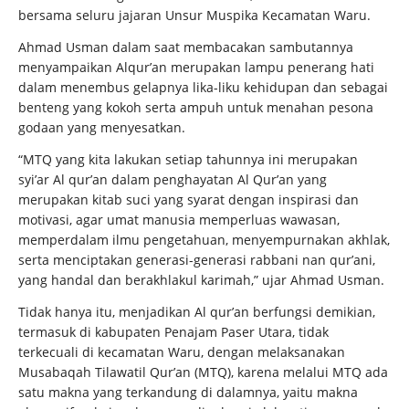
bersama seluru jajaran Unsur Muspika Kecamatan Waru.
Ahmad Usman dalam saat membacakan sambutannya
menyampaikan Alqur’an merupakan lampu penerang hati
dalam menembus gelapnya lika-liku kehidupan dan sebagai
benteng yang kokoh serta ampuh untuk menahan pesona
godaan yang menyesatkan.
“MTQ yang kita lakukan setiap tahunnya ini merupakan
syi’ar Al qur’an dalam penghayatan Al Qur’an yang
merupakan kitab suci yang syarat dengan inspirasi dan
motivasi, agar umat manusia memperluas wawasan,
memperdalam ilmu pengetahuan, menyempurnakan akhlak,
serta menciptakan generasi-generasi rabbani nan qur’ani,
yang handal dan berakhlakul karimah,” ujar Ahmad Usman.
Tidak hanya itu, menjadikan Al qur’an berfungsi demikian,
termasuk di kabupaten Penajam Paser Utara, tidak
terkecuali di kecamatan Waru, dengan melaksanakan
Musabaqah Tilawatil Qur’an (MTQ), karena melalui MTQ ada
satu makna yang terkandung di dalamnya, yaitu makna