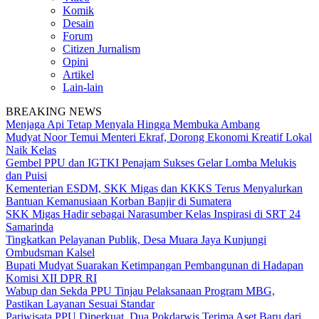
Komik
Desain
Forum
Citizen Jurnalism
Opini
Artikel
Lain-lain
BREAKING NEWS
Menjaga Api Tetap Menyala Hingga Membuka Ambang
Mudyat Noor Temui Menteri Ekraf, Dorong Ekonomi Kreatif Lokal
Naik Kelas
Gembel PPU dan IGTKI Penajam Sukses Gelar Lomba Melukis
dan Puisi
Kementerian ESDM, SKK Migas dan KKKS Terus Menyalurkan
Bantuan Kemanusiaan Korban Banjir di Sumatera
SKK Migas Hadir sebagai Narasumber Kelas Inspirasi di SRT 24
Samarinda
Tingkatkan Pelayanan Publik, Desa Muara Jaya Kunjungi
Ombudsman Kalsel
Bupati Mudyat Suarakan Ketimpangan Pembangunan di Hadapan
Komisi XII DPR RI
Wabup dan Sekda PPU Tinjau Pelaksanaan Program MBG,
Pastikan Layanan Sesuai Standar
Pariwisata PPU Diperkuat, Dua Pokdarwis Terima Aset Baru dari