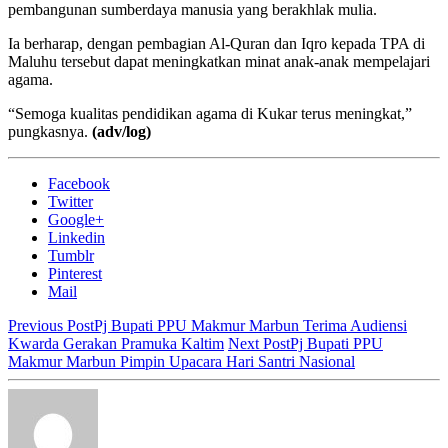
pembangunan sumberdaya manusia yang berakhlak mulia.
Ia berharap, dengan pembagian Al-Quran dan Iqro kepada TPA di
Maluhu tersebut dapat meningkatkan minat anak-anak mempelajari
agama.
“Semoga kualitas pendidikan agama di Kukar terus meningkat,”
pungkasnya.
(adv/log)
Facebook
Twitter
Google+
Linkedin
Tumblr
Pinterest
Mail
Previous Post
Pj Bupati PPU Makmur Marbun Terima Audiensi
Kwarda Gerakan Pramuka Kaltim
Next Post
Pj Bupati PPU
Makmur Marbun Pimpin Upacara Hari Santri Nasional