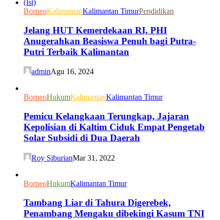
Borneo
Kalimantan
Kalimantan Timur
Pendidikan
Jelang HUT Kemerdekaan RI, PHI
Anugerahkan Beasiswa Penuh bagi Putra-
Putri Terbaik Kalimantan
admin
Agu 16, 2024
Borneo
Hukum
Kalimantan
Kalimantan Timur
Pemicu Kelangkaan Terungkap, Jajaran
Kepolisian di Kaltim Ciduk Empat Pengetab
Solar Subsidi di Dua Daerah
Roy Siburian
Mar 31, 2022
Borneo
Hukum
Kalimantan Timur
Tambang Liar di Tahura Digerebek,
Penambang Mengaku dibekingi Kasum TNI