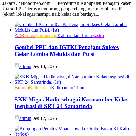
Jakarta, helloborneo.com — Pemerintah Kabupaten Penajam Paser
Utara (PPU) terus mendorong pengembangan ekonomi kreatif
(ekraf) lokal agar mampu naik kelas dan berdaya...
Art
Borneo
Kalimantan
Kalimantan Timur
Sastra
Gembel PPU dan IGTKI Penajam Sukses
Gelar Lomba Melukis dan Puisi
admin
Des 13, 2025
Borneo
Kalimantan
Kalimantan Timur
SKK Migas Hadir sebagai Narasumber Kelas
Inspirasi di SRT 24 Samarinda
admin
Des 12, 2025