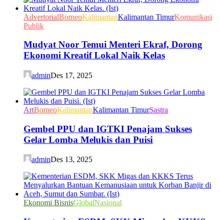
Advertorial
Borneo
Kalimantan
Kalimantan Timur
Komunikasi
Publik
Mudyat Noor Temui Menteri Ekraf, Dorong
Ekonomi Kreatif Lokal Naik Kelas
admin
Des 17, 2025
Art
Borneo
Kalimantan
Kalimantan Timur
Sastra
Gembel PPU dan IGTKI Penajam Sukses
Gelar Lomba Melukis dan Puisi
admin
Des 13, 2025
Ekonomi Bisnis
Global
Nasional