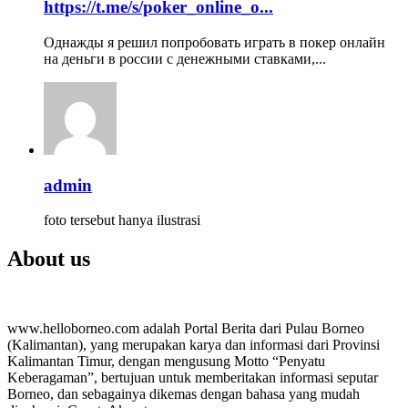
https://t.me/s/poker_online_o...
Однажды я решил попробовать играть в покер онлайн
на деньги в россии с денежными ставками,...
admin
foto tersebut hanya ilustrasi
About us
www.helloborneo.com adalah Portal Berita dari Pulau Borneo
(Kalimantan), yang merupakan karya dan informasi dari Provinsi
Kalimantan Timur, dengan mengusung Motto “Penyatu
Keberagaman”, bertujuan untuk memberitakan informasi seputar
Borneo, dan sebagainya dikemas dengan bahasa yang mudah