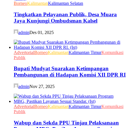
Borneo
Kalimantan
Kalimantan Selatan
Tingkatkan Pelayanan Publik, Desa Muara
Jaya Kunjungi Ombudsman Kalsel
admin
Des 01, 2025
Advertorial
Borneo
Kalimantan
Kalimantan Timur
Komunikasi
Publik
Bupati Mudyat Suarakan Ketimpangan
Pembangunan di Hadapan Komisi XII DPR RI
admin
Nov 27, 2025
Advertorial
Borneo
Kalimantan
Kalimantan Timur
Komunikasi
Publik
Wabup dan Sekda PPU Tinjau Pelaksanaan