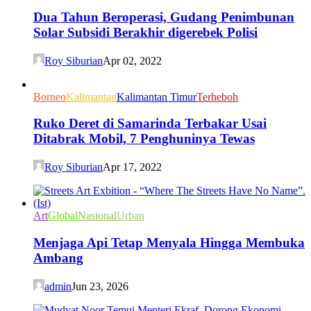
Dua Tahun Beroperasi, Gudang Penimbunan
Solar Subsidi Berakhir digerebek Polisi
Roy Siburian
Apr 02, 2022
Borneo
Kalimantan
Kalimantan Timur
Terheboh
Ruko Deret di Samarinda Terbakar Usai
Ditabrak Mobil, 7 Penghuninya Tewas
Roy Siburian
Apr 17, 2022
Art
Global
Nasional
Urban
Menjaga Api Tetap Menyala Hingga Membuka
Ambang
admin
Jun 23, 2026