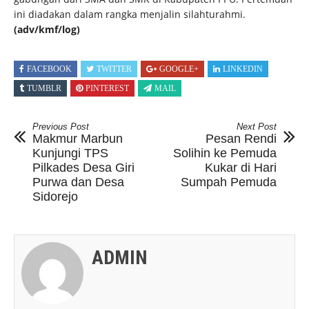
ini diadakan dalam rangka menjalin silahturahmi.
(adv/kmf/log)
FACEBOOK
TWITTER
GOOGLE+
LINKEDIN
TUMBLR
PINTEREST
MAIL
Previous Post
Next Post
Makmur Marbun
Pesan Rendi
Kunjungi TPS
Solihin ke Pemuda
Pilkades Desa Giri
Kukar di Hari
Purwa dan Desa
Sumpah Pemuda
Sidorejo
ADMIN