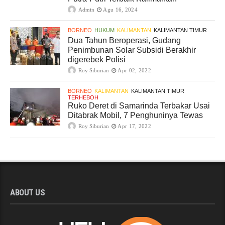
Admin
Agu 16, 2024
BORNEO
HUKUM
KALIMANTAN
KALIMANTAN TIMUR
Dua Tahun Beroperasi, Gudang
Penimbunan Solar Subsidi Berakhir
digerebek Polisi
Roy Siburian
Apr 02, 2022
BORNEO
KALIMANTAN
KALIMANTAN TIMUR
TERHEBOH
Ruko Deret di Samarinda Terbakar Usai
Ditabrak Mobil, 7 Penghuninya Tewas
Roy Siburian
Apr 17, 2022
ABOUT US