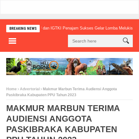
Gembel PPU dan IGTKI Penajam Sukses Gelar Lomba Melukis dan Puisi
BREAKING NEWS
Home
Advertorial
Makmur Marbun Terima Audiensi Anggota
Paskibraka Kabupaten PPU Tahun 2023
MAKMUR MARBUN TERIMA
AUDIENSI ANGGOTA
PASKIBRAKA KABUPATEN