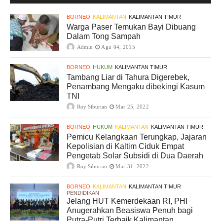
BORNEO
KALIMANTAN
KALIMANTAN TIMUR
Warga Paser Temukan Bayi Dibuang
Dalam Tong Sampah
Admin
Agu 04, 2015
BORNEO
HUKUM
KALIMANTAN TIMUR
Tambang Liar di Tahura Digerebek,
Penambang Mengaku dibekingi Kasum
TNI
Roy Siburian
Mar 25, 2022
BORNEO
HUKUM
KALIMANTAN
KALIMANTAN TIMUR
Pemicu Kelangkaan Terungkap, Jajaran
Kepolisian di Kaltim Ciduk Empat
Pengetab Solar Subsidi di Dua Daerah
Roy Siburian
Mar 31, 2022
BORNEO
KALIMANTAN
KALIMANTAN TIMUR
PENDIDIKAN
Jelang HUT Kemerdekaan RI, PHI
Anugerahkan Beasiswa Penuh bagi
Putra-Putri Terbaik Kalimantan