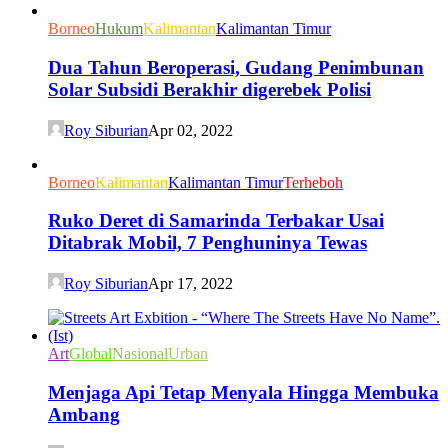
Borneo
Hukum
Kalimantan
Kalimantan Timur
Dua Tahun Beroperasi, Gudang Penimbunan
Solar Subsidi Berakhir digerebek Polisi
Roy Siburian
Apr 02, 2022
Borneo
Kalimantan
Kalimantan Timur
Terheboh
Ruko Deret di Samarinda Terbakar Usai
Ditabrak Mobil, 7 Penghuninya Tewas
Roy Siburian
Apr 17, 2022
Art
Global
Nasional
Urban
Menjaga Api Tetap Menyala Hingga Membuka
Ambang