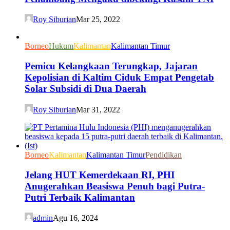
Roy Siburian
Mar 25, 2022
Borneo
Hukum
Kalimantan
Kalimantan Timur
Pemicu Kelangkaan Terungkap, Jajaran
Kepolisian di Kaltim Ciduk Empat Pengetab
Solar Subsidi di Dua Daerah
Roy Siburian
Mar 31, 2022
Borneo
Kalimantan
Kalimantan Timur
Pendidikan
Jelang HUT Kemerdekaan RI, PHI
Anugerahkan Beasiswa Penuh bagi Putra-
Putri Terbaik Kalimantan
admin
Agu 16, 2024