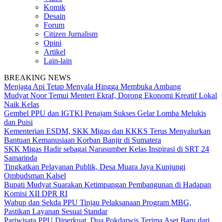
Komik
Desain
Forum
Citizen Jurnalism
Opini
Artikel
Lain-lain
BREAKING NEWS
Menjaga Api Tetap Menyala Hingga Membuka Ambang
Mudyat Noor Temui Menteri Ekraf, Dorong Ekonomi Kreatif Lokal
Naik Kelas
Gembel PPU dan IGTKI Penajam Sukses Gelar Lomba Melukis
dan Puisi
Kementerian ESDM, SKK Migas dan KKKS Terus Menyalurkan
Bantuan Kemanusiaan Korban Banjir di Sumatera
SKK Migas Hadir sebagai Narasumber Kelas Inspirasi di SRT 24
Samarinda
Tingkatkan Pelayanan Publik, Desa Muara Jaya Kunjungi
Ombudsman Kalsel
Bupati Mudyat Suarakan Ketimpangan Pembangunan di Hadapan
Komisi XII DPR RI
Wabup dan Sekda PPU Tinjau Pelaksanaan Program MBG,
Pastikan Layanan Sesuai Standar
Pariwisata PPU Diperkuat, Dua Pokdarwis Terima Aset Baru dari