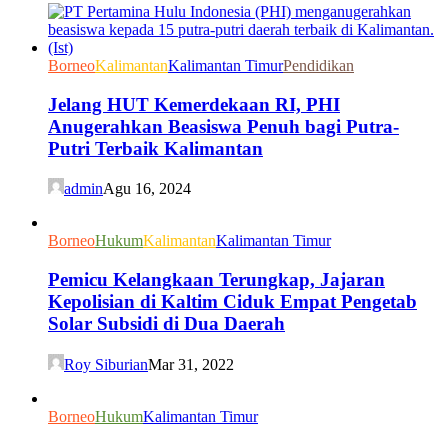
Borneo
Kalimantan
Kalimantan Timur
Pendidikan
Jelang HUT Kemerdekaan RI, PHI
Anugerahkan Beasiswa Penuh bagi Putra-
Putri Terbaik Kalimantan
admin
Agu 16, 2024
Borneo
Hukum
Kalimantan
Kalimantan Timur
Pemicu Kelangkaan Terungkap, Jajaran
Kepolisian di Kaltim Ciduk Empat Pengetab
Solar Subsidi di Dua Daerah
Roy Siburian
Mar 31, 2022
Borneo
Hukum
Kalimantan Timur