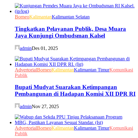
Borneo
Kalimantan
Kalimantan Selatan
Tingkatkan Pelayanan Publik, Desa Muara
Jaya Kunjungi Ombudsman Kalsel
admin
Des 01, 2025
Advertorial
Borneo
Kalimantan
Kalimantan Timur
Komunikasi
Publik
Bupati Mudyat Suarakan Ketimpangan
Pembangunan di Hadapan Komisi XII DPR RI
admin
Nov 27, 2025
Advertorial
Borneo
Kalimantan
Kalimantan Timur
Komunikasi
Publik