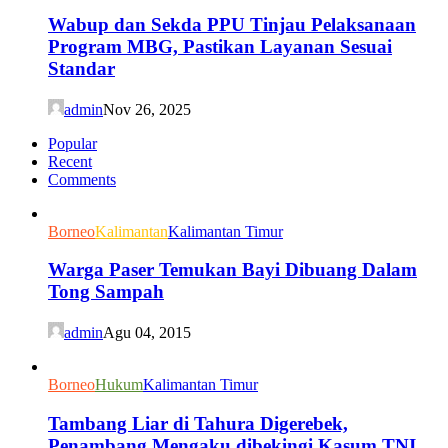
Wabup dan Sekda PPU Tinjau Pelaksanaan
Program MBG, Pastikan Layanan Sesuai
Standar
admin
Nov 26, 2025
Popular
Recent
Comments
Borneo
Kalimantan
Kalimantan Timur
Warga Paser Temukan Bayi Dibuang Dalam
Tong Sampah
admin
Agu 04, 2015
Borneo
Hukum
Kalimantan Timur
Tambang Liar di Tahura Digerebek,
Penambang Mengaku dibekingi Kasum TNI