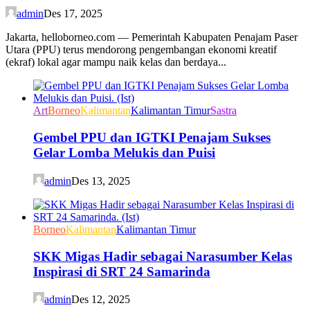
admin
Des 17, 2025
Jakarta, helloborneo.com — Pemerintah Kabupaten Penajam Paser
Utara (PPU) terus mendorong pengembangan ekonomi kreatif
(ekraf) lokal agar mampu naik kelas dan berdaya...
Art
Borneo
Kalimantan
Kalimantan Timur
Sastra
Gembel PPU dan IGTKI Penajam Sukses
Gelar Lomba Melukis dan Puisi
admin
Des 13, 2025
Borneo
Kalimantan
Kalimantan Timur
SKK Migas Hadir sebagai Narasumber Kelas
Inspirasi di SRT 24 Samarinda
admin
Des 12, 2025