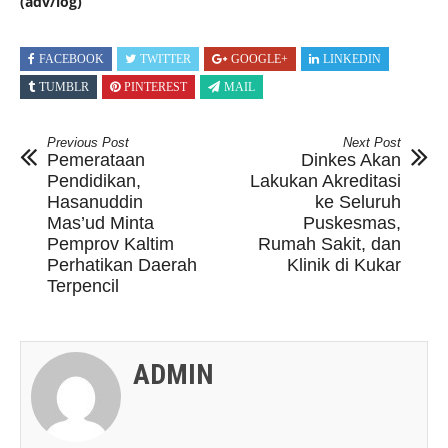
(adv/log)
FACEBOOK
TWITTER
GOOGLE+
LINKEDIN
TUMBLR
PINTEREST
MAIL
Previous Post
Next Post
Pemerataan
Dinkes Akan
Pendidikan,
Lakukan Akreditasi
Hasanuddin
ke Seluruh
Mas’ud Minta
Puskesmas,
Pemprov Kaltim
Rumah Sakit, dan
Perhatikan Daerah
Klinik di Kukar
Terpencil
ADMIN