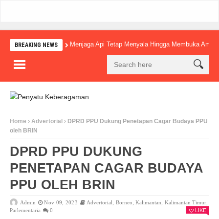
Menjaga Api Tetap Menyala Hingga Membuka Amba
BREAKING NEWS
Home
Advertorial
DPRD PPU Dukung Penetapan Cagar Budaya PPU
oleh BRIN
DPRD PPU DUKUNG
PENETAPAN CAGAR BUDAYA
PPU OLEH BRIN
Admin
Nov 09, 2023
Advertorial
,
Borneo
,
Kalimantan
,
Kalimantan Timur
,
Parlementaria
0
LIKE