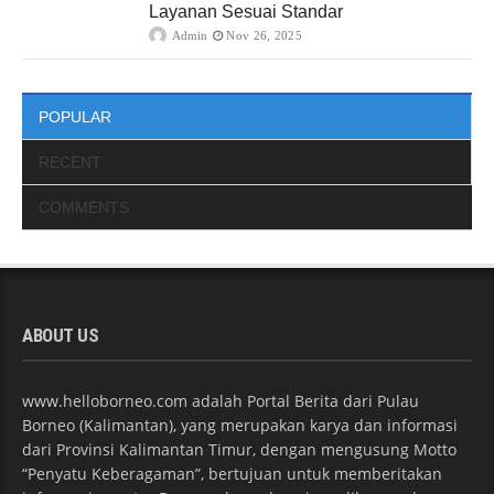
Layanan Sesuai Standar
Admin
Nov 26, 2025
POPULAR
RECENT
COMMENTS
ABOUT US
www.helloborneo.com adalah Portal Berita dari Pulau
Borneo (Kalimantan), yang merupakan karya dan informasi
dari Provinsi Kalimantan Timur, dengan mengusung Motto
“Penyatu Keberagaman”, bertujuan untuk memberitakan