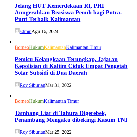
Jelang HUT Kemerdekaan RI, PHI
Anugerahkan Beasiswa Penuh bagi Putra-
Putri Terbaik Kalimantan
admin
Agu 16, 2024
Borneo
Hukum
Kalimantan
Kalimantan Timur
Pemicu Kelangkaan Terungkap, Jajaran
Kepolisian di Kaltim Ciduk Empat Pengetab
Solar Subsidi di Dua Daerah
Roy Siburian
Mar 31, 2022
Borneo
Hukum
Kalimantan Timur
Tambang Liar di Tahura Digerebek,
Penambang Mengaku dibekingi Kasum TNI
Roy Siburian
Mar 25, 2022