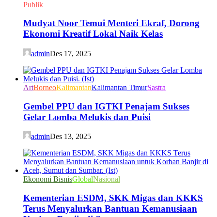
Publik
Mudyat Noor Temui Menteri Ekraf, Dorong
Ekonomi Kreatif Lokal Naik Kelas
admin
Des 17, 2025
Art
Borneo
Kalimantan
Kalimantan Timur
Sastra
Gembel PPU dan IGTKI Penajam Sukses
Gelar Lomba Melukis dan Puisi
admin
Des 13, 2025
Ekonomi Bisnis
Global
Nasional
Kementerian ESDM, SKK Migas dan KKKS
Terus Menyalurkan Bantuan Kemanusiaan