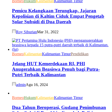
Borneo
Hukum
Kalimantan
Kalimantan Timur
Pemicu Kelangkaan Terungkap, Jajaran
Kepolisian di Kaltim Ciduk Empat Pengetab
Solar Subsidi di Dua Daerah
Roy Siburian
Mar 31, 2022
Borneo
Kalimantan
Kalimantan Timur
Pendidikan
Jelang HUT Kemerdekaan RI, PHI
Anugerahkan Beasiswa Penuh bagi Putra-
Putri Terbaik Kalimantan
admin
Agu 16, 2024
Borneo
Hukum
Kalimantan
Kalimantan Timur
Dua Tahun Beroperasi, Gudang Penimbunan