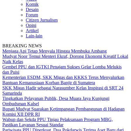
Komik
Desain
Forum
Citizen Jurnalism
Opini
Artikel
Lain-lain
BREAKING NEWS
Menjaga Api Tetap Menyala Hingga Membuka Ambang
Mudyat Noor Temui Menteri Ekraf, Dorong Ekonomi Kreatif Lokal
Naik Kelas
Gembel PPU dan IGTKI Penajam Sukses Gelar Lomba Melukis
dan Puisi
Kementerian ESDM, SKK Migas dan KKKS Terus Menyalurkan
Bantuan Kemanusiaan Korban Banjir di Sumatera
SKK Migas Hadir sebagai Narasumber Kelas Inspirasi di SRT 24
Samarinda
Tingkatkan Pelayanan Publik, Desa Muara Jaya Kunjungi
Ombudsman Kalsel
Bupati Mudyat Suarakan Ketimpangan Pembangunan di Hadapan
Komisi XII DPR RI
Wabup dan Sekda PPU Tinjau Pelaksanaan Program MBG,
Pastikan Layanan Sesuai Standar
Pariwisata PPU Diperkuat, Dua Pokdarwis Terima Aset Baru dari