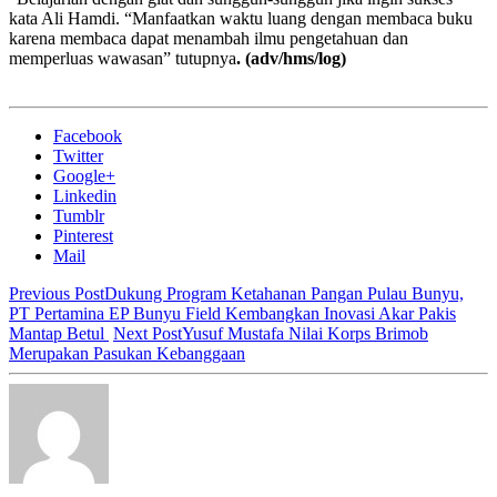
kata Ali Hamdi. “Manfaatkan waktu luang dengan membaca buku
karena membaca dapat menambah ilmu pengetahuan dan
memperluas wawasan” tutupnya
. (adv/hms/log)
Facebook
Twitter
Google+
Linkedin
Tumblr
Pinterest
Mail
Previous Post
Dukung Program Ketahanan Pangan Pulau Bunyu,
PT Pertamina EP Bunyu Field Kembangkan Inovasi Akar Pakis
Mantap Betul
Next Post
Yusuf Mustafa Nilai Korps Brimob
Merupakan Pasukan Kebanggaan