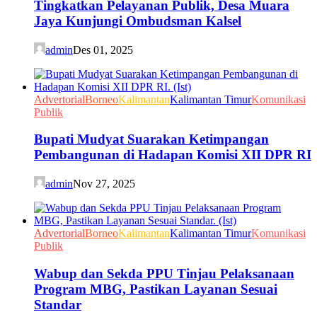
Tingkatkan Pelayanan Publik, Desa Muara
Jaya Kunjungi Ombudsman Kalsel
admin
Des 01, 2025
Advertorial
Borneo
Kalimantan
Kalimantan Timur
Komunikasi
Publik
Bupati Mudyat Suarakan Ketimpangan
Pembangunan di Hadapan Komisi XII DPR RI
admin
Nov 27, 2025
Advertorial
Borneo
Kalimantan
Kalimantan Timur
Komunikasi
Publik
Wabup dan Sekda PPU Tinjau Pelaksanaan
Program MBG, Pastikan Layanan Sesuai
Standar