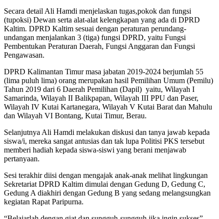
Secara detail Ali Hamdi menjelaskan tugas,pokok dan fungsi
(tupoksi) Dewan serta alat-alat kelengkapan yang ada di DPRD
Kaltim. DPRD Kaltim sesuai dengan peraturan perundang-
undangan menjalankan 3 (tiga) fungsi DPRD, yaitu Fungsi
Pembentukan Peraturan Daerah, Fungsi Anggaran dan Fungsi
Pengawasan.
DPRD Kalimantan Timur masa jabatan 2019-2024 berjumlah 55
(lima puluh lima) orang merupakan hasil Pemilihan Umum (Pemilu)
Tahun 2019 dari 6 Daerah Pemilihan (Dapil) yaitu, Wilayah I
Samarinda, Wilayah II Balikpapan, Wilayah III PPU dan Paser,
Wilayah IV Kutai Kartanegara, Wilayah V Kutai Barat dan Mahulu
dan Wilayah VI Bontang, Kutai Timur, Berau.
Selanjutnya Ali Hamdi melakukan diskusi dan tanya jawab kepada
siswa/i, mereka sangat antusias dan tak lupa Politisi PKS tersebut
memberi hadiah kepada siswa-siswi yang berani menjawab
pertanyaan.
Sesi terakhir diisi dengan mengajak anak-anak melihat lingkungan
Sekretariat DPRD Kaltim dimulai dengan Gedung D, Gedung C,
Gedung A diakhiri dengan Gedung B yang sedang melangsungkan
kegiatan Rapat Paripurna.
“Belajarlah dengan giat dan sungguh-sungguh jika ingin sukses”