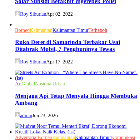
Solar Subsidi Berakhir digerebek Polisi
Roy Siburian
Apr 02, 2022
Borneo
Kalimantan
Kalimantan Timur
Terheboh
Ruko Deret di Samarinda Terbakar Usai
Ditabrak Mobil, 7 Penghuninya Tewas
Roy Siburian
Apr 17, 2022
Art
Global
Nasional
Urban
Menjaga Api Tetap Menyala Hingga Membuka
Ambang
admin
Jun 23, 2026
Advertorial
Borneo
Kalimantan
Kalimantan Timur
Komunikasi