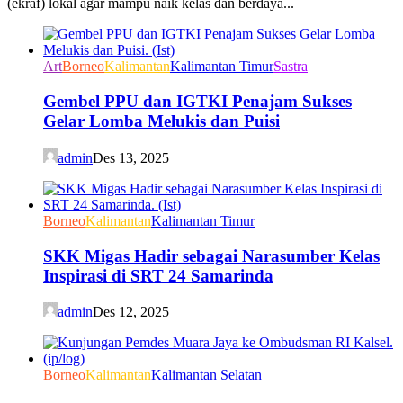
(ekraf) lokal agar mampu naik kelas dan berdaya...
Art
Borneo
Kalimantan
Kalimantan Timur
Sastra
Gembel PPU dan IGTKI Penajam Sukses
Gelar Lomba Melukis dan Puisi
admin
Des 13, 2025
Borneo
Kalimantan
Kalimantan Timur
SKK Migas Hadir sebagai Narasumber Kelas
Inspirasi di SRT 24 Samarinda
admin
Des 12, 2025
Borneo
Kalimantan
Kalimantan Selatan