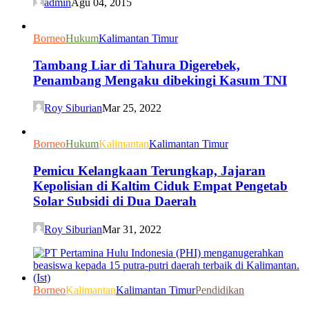
admin
Agu 04, 2015
Borneo
Hukum
Kalimantan Timur
Tambang Liar di Tahura Digerebek,
Penambang Mengaku dibekingi Kasum TNI
Roy Siburian
Mar 25, 2022
Borneo
Hukum
Kalimantan
Kalimantan Timur
Pemicu Kelangkaan Terungkap, Jajaran
Kepolisian di Kaltim Ciduk Empat Pengetab
Solar Subsidi di Dua Daerah
Roy Siburian
Mar 31, 2022
Borneo
Kalimantan
Kalimantan Timur
Pendidikan