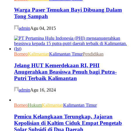
Warga Paser Temukan Bayi Dibuang Dalam
Tong Sampah
admin
Agu 04, 2015
Borneo
Kalimantan
Kalimantan Timur
Pendidikan
Jelang HUT Kemerdekaan RI, PHI
Anugerahkan Beasiswa Penuh bagi Putra-
Putri Terbaik Kalimantan
admin
Agu 16, 2024
Borneo
Hukum
Kalimantan
Kalimantan Timur
Pemicu Kelangkaan Terungkap, Jajaran
Kepolisian di Kaltim Ciduk Empat Pengetab
Solar Subsidi di Dua Daerah