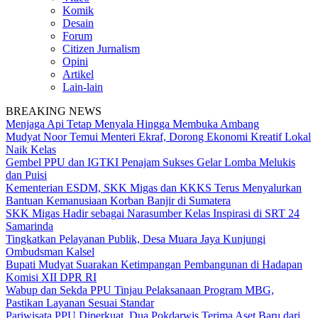
Komik
Desain
Forum
Citizen Jurnalism
Opini
Artikel
Lain-lain
BREAKING NEWS
Menjaga Api Tetap Menyala Hingga Membuka Ambang
Mudyat Noor Temui Menteri Ekraf, Dorong Ekonomi Kreatif Lokal
Naik Kelas
Gembel PPU dan IGTKI Penajam Sukses Gelar Lomba Melukis
dan Puisi
Kementerian ESDM, SKK Migas dan KKKS Terus Menyalurkan
Bantuan Kemanusiaan Korban Banjir di Sumatera
SKK Migas Hadir sebagai Narasumber Kelas Inspirasi di SRT 24
Samarinda
Tingkatkan Pelayanan Publik, Desa Muara Jaya Kunjungi
Ombudsman Kalsel
Bupati Mudyat Suarakan Ketimpangan Pembangunan di Hadapan
Komisi XII DPR RI
Wabup dan Sekda PPU Tinjau Pelaksanaan Program MBG,
Pastikan Layanan Sesuai Standar
Pariwisata PPU Diperkuat, Dua Pokdarwis Terima Aset Baru dari