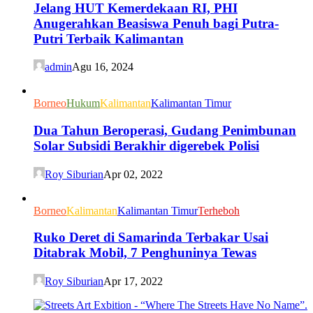
Jelang HUT Kemerdekaan RI, PHI
Anugerahkan Beasiswa Penuh bagi Putra-
Putri Terbaik Kalimantan
admin
Agu 16, 2024
Borneo
Hukum
Kalimantan
Kalimantan Timur
Dua Tahun Beroperasi, Gudang Penimbunan
Solar Subsidi Berakhir digerebek Polisi
Roy Siburian
Apr 02, 2022
Borneo
Kalimantan
Kalimantan Timur
Terheboh
Ruko Deret di Samarinda Terbakar Usai
Ditabrak Mobil, 7 Penghuninya Tewas
Roy Siburian
Apr 17, 2022