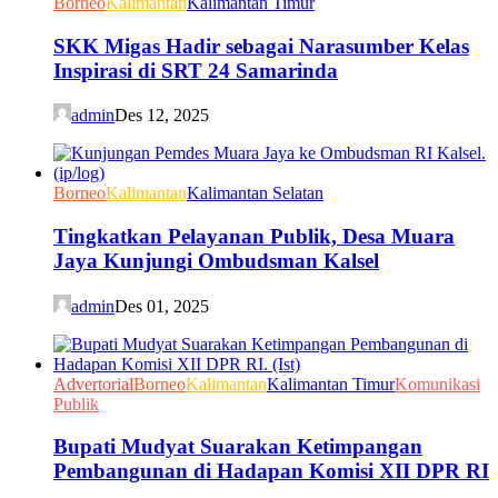
Borneo
Kalimantan
Kalimantan Timur
SKK Migas Hadir sebagai Narasumber Kelas
Inspirasi di SRT 24 Samarinda
admin
Des 12, 2025
Borneo
Kalimantan
Kalimantan Selatan
Tingkatkan Pelayanan Publik, Desa Muara
Jaya Kunjungi Ombudsman Kalsel
admin
Des 01, 2025
Advertorial
Borneo
Kalimantan
Kalimantan Timur
Komunikasi
Publik
Bupati Mudyat Suarakan Ketimpangan
Pembangunan di Hadapan Komisi XII DPR RI