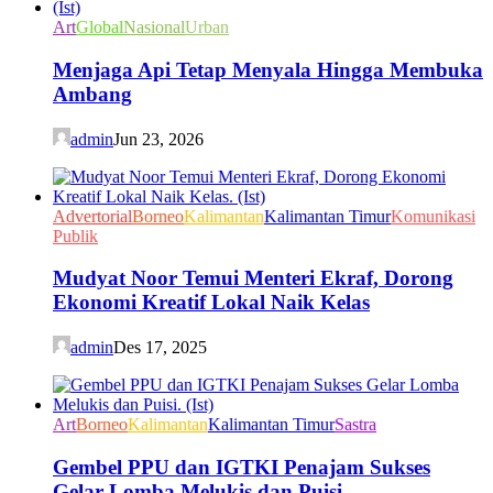
Art
Global
Nasional
Urban
Menjaga Api Tetap Menyala Hingga Membuka
Ambang
admin
Jun 23, 2026
Advertorial
Borneo
Kalimantan
Kalimantan Timur
Komunikasi
Publik
Mudyat Noor Temui Menteri Ekraf, Dorong
Ekonomi Kreatif Lokal Naik Kelas
admin
Des 17, 2025
Art
Borneo
Kalimantan
Kalimantan Timur
Sastra
Gembel PPU dan IGTKI Penajam Sukses
Gelar Lomba Melukis dan Puisi