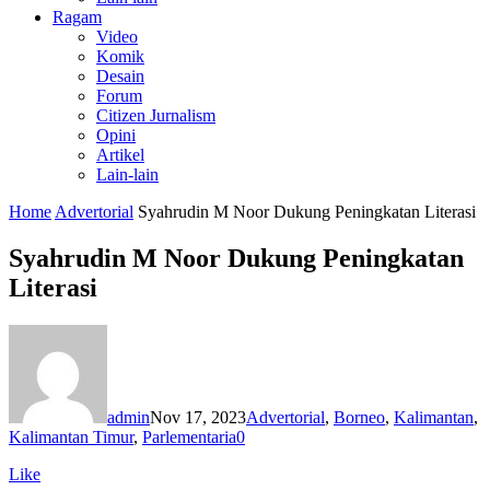
Ragam
Video
Komik
Desain
Forum
Citizen Jurnalism
Opini
Artikel
Lain-lain
Home
Advertorial
Syahrudin M Noor Dukung Peningkatan Literasi
Syahrudin M Noor Dukung Peningkatan
Literasi
admin
Nov 17, 2023
Advertorial
,
Borneo
,
Kalimantan
,
Kalimantan Timur
,
Parlementaria
0
Like