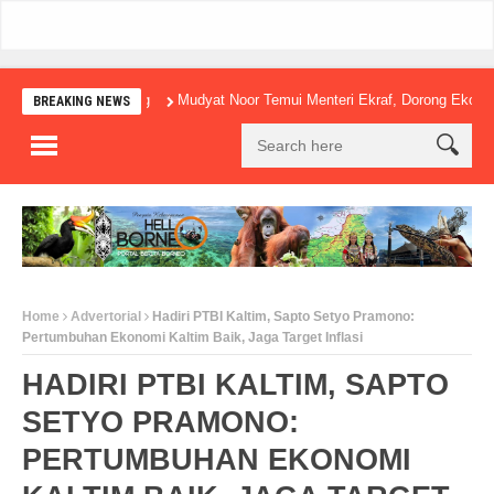
Mudyat Noor Temui Menteri Ekraf, Dorong Ekonomi Kreatif
BREAKING NEWS
Home
Advertorial
Hadiri PTBI Kaltim, Sapto Setyo Pramono:
Pertumbuhan Ekonomi Kaltim Baik, Jaga Target Inflasi
HADIRI PTBI KALTIM, SAPTO
SETYO PRAMONO:
PERTUMBUHAN EKONOMI