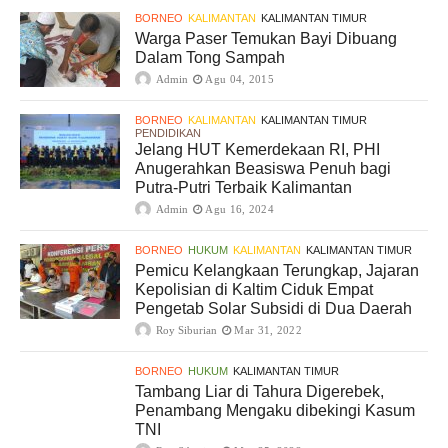
BORNEO
KALIMANTAN
KALIMANTAN TIMUR
Warga Paser Temukan Bayi Dibuang
Dalam Tong Sampah
Admin
Agu 04, 2015
BORNEO
KALIMANTAN
KALIMANTAN TIMUR
PENDIDIKAN
Jelang HUT Kemerdekaan RI, PHI
Anugerahkan Beasiswa Penuh bagi
Putra-Putri Terbaik Kalimantan
Admin
Agu 16, 2024
BORNEO
HUKUM
KALIMANTAN
KALIMANTAN TIMUR
Pemicu Kelangkaan Terungkap, Jajaran
Kepolisian di Kaltim Ciduk Empat
Pengetab Solar Subsidi di Dua Daerah
Roy Siburian
Mar 31, 2022
BORNEO
HUKUM
KALIMANTAN TIMUR
Tambang Liar di Tahura Digerebek,
Penambang Mengaku dibekingi Kasum
TNI