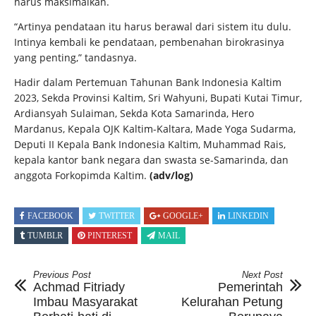
harus maksimalkan.
“Artinya pendataan itu harus berawal dari sistem itu dulu.
Intinya kembali ke pendataan, pembenahan birokrasinya
yang penting,” tandasnya.
Hadir dalam Pertemuan Tahunan Bank Indonesia Kaltim
2023, Sekda Provinsi Kaltim, Sri Wahyuni, Bupati Kutai Timur,
Ardiansyah Sulaiman, Sekda Kota Samarinda, Hero
Mardanus, Kepala OJK Kaltim-Kaltara, Made Yoga Sudarma,
Deputi II Kepala Bank Indonesia Kaltim, Muhammad Rais,
kepala kantor bank negara dan swasta se-Samarinda, dan
anggota Forkopimda Kaltim.
(adv/log)
FACEBOOK
TWITTER
GOOGLE+
LINKEDIN
TUMBLR
PINTEREST
MAIL
Previous Post
Next Post
Achmad Fitriady
Pemerintah
Imbau Masyarakat
Kelurahan Petung