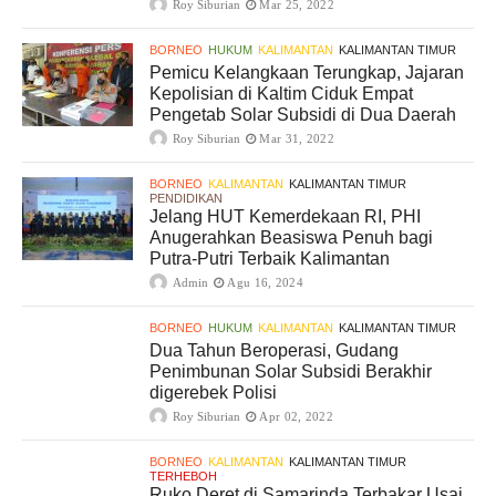
Roy Siburian
Mar 25, 2022
BORNEO
HUKUM
KALIMANTAN
KALIMANTAN TIMUR
Pemicu Kelangkaan Terungkap, Jajaran
Kepolisian di Kaltim Ciduk Empat
Pengetab Solar Subsidi di Dua Daerah
Roy Siburian
Mar 31, 2022
BORNEO
KALIMANTAN
KALIMANTAN TIMUR
PENDIDIKAN
Jelang HUT Kemerdekaan RI, PHI
Anugerahkan Beasiswa Penuh bagi
Putra-Putri Terbaik Kalimantan
Admin
Agu 16, 2024
BORNEO
HUKUM
KALIMANTAN
KALIMANTAN TIMUR
Dua Tahun Beroperasi, Gudang
Penimbunan Solar Subsidi Berakhir
digerebek Polisi
Roy Siburian
Apr 02, 2022
BORNEO
KALIMANTAN
KALIMANTAN TIMUR
TERHEBOH
Ruko Deret di Samarinda Terbakar Usai