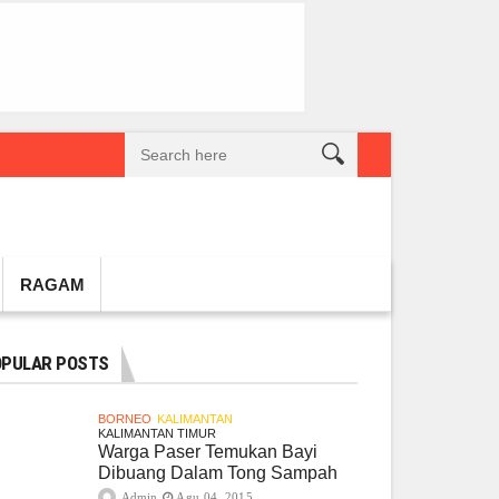
reatif Lokal Naik Kelas
Gembel PPU dan IGTKI Penajam Sukses Gelar L
RAGAM
PULAR POSTS
BORNEO
KALIMANTAN
KALIMANTAN TIMUR
Warga Paser Temukan Bayi
Dibuang Dalam Tong Sampah
Admin
Agu 04, 2015