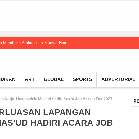
gga Membuka Ambang
Mudyat Noor Temui Menteri Ekraf, Dorong Ekonomi K
IDIKAN
ART
GLOBAL
SPORTS
ADVERTORIAL
 Kerja, Hasanuddin Mas’ud Hadiri Acara Job Market Fair 2023
PO
RLUASAN LAPANGAN
AS’UD HADIRI ACARA JOB