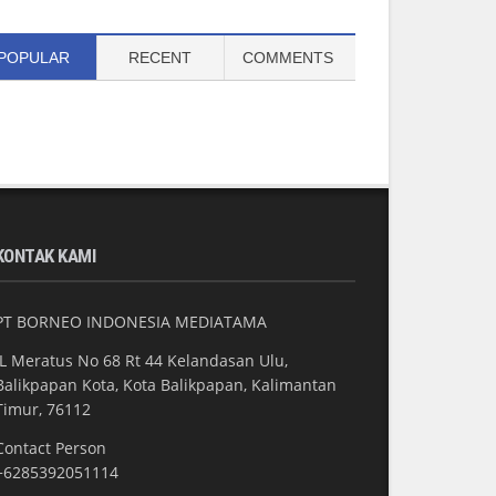
POPULAR
RECENT
COMMENTS
KONTAK KAMI
PT BORNEO INDONESIA MEDIATAMA
JL Meratus No 68 Rt 44 Kelandasan Ulu,
Balikpapan Kota, Kota Balikpapan, Kalimantan
Timur, 76112
Contact Person
+6285392051114