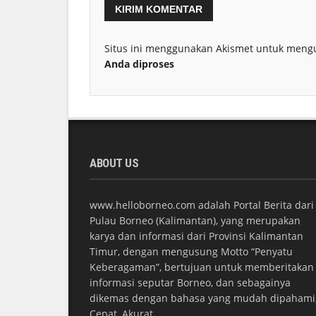
Situs ini menggunakan Akismet untuk meng
Anda diproses
ABOUT US
www.helloborneo.com adalah Portal Berita dari
Pulau Borneo (Kalimantan), yang merupakan
karya dan informasi dari Provinsi Kalimantan
Timur, dengan mengusung Motto “Penyatu
Keberagaman”, bertujuan untuk memberitakan
informasi seputar Borneo, dan sebagainya
dikemas dengan bahasa yang mudah dipahami
Cepat, Akurat.