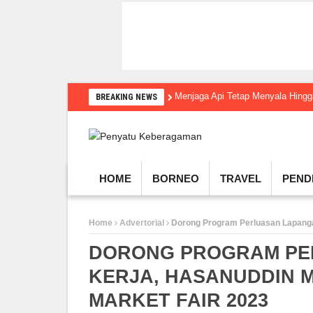
Menjaga Api Tetap Menyala Hin
BREAKING NEWS
HOME
BORNEO
TRAVEL
PEND
Home
Advertorial
Dorong Program Perluasan Lapangan
DORONG PROGRAM PE
KERJA, HASANUDDIN M
MARKET FAIR 2023