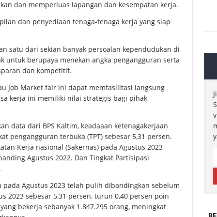
kan dan memperluas lapangan dan kesempatan kerja.
pilan dan penyediaan tenaga-tenaga kerja yang siap
kan satu dari sekian banyak persoalan kependudukan di
hak untuk berupaya menekan angka pengangguran serta
paran dan kompetitif.
u Job Market fair ini dapat memfasilitasi langsung
J
 kerja ini memiliki nilai strategis bagi pihak
S
v
an data dari BPS Kaltim, keadaaan ketenagakerjaan
m
at pengangguran terbuka (TPT) sebesar 5,31 persen.
y
atan Kerja nasional (Sakernas) pada Agustus 2023
banding Agustus 2022. Dan Tingkat Partisipasi
.
tim pada Agustus 2023 telah pulih dibandingkan sebelum
 2023 sebesar 5,31 persen, turun 0,40 persen poin
yang bekerja sebanyak 1.847.295 orang, meningkat
BE