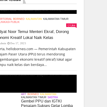
ERTORIAL
BORNEO
KALIMANTAN
KALIMANTAN TIMUR
NIKASI PUBLIK
Like
yat Noor Temui Menteri Ekraf, Dorong
nomi Kreatif Lokal Naik Kelas
Admin
Des 17, 2025
arta, helloborneo.com — Pemerintah Kabupaten
ajam Paser Utara (PPU) terus mendorong
gembangan ekonomi kreatif (ekraf) lokal agar
pu naik kelas dan berdaya...
ART
BORNEO
KALIMANTAN
KALIMANTAN TIMUR
SASTRA
Gembel PPU dan IGTKI
Penajam Sukses Gelar Lomba