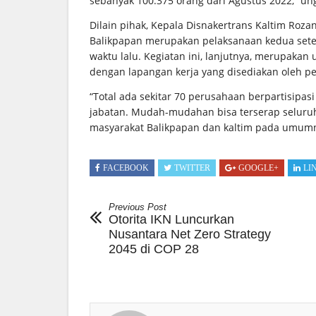
sebanyak 100.375 orang dari Agustus 2022,” un
Dilain pihak, Kepala Disnakertrans Kaltim Roza
Balikpapan merupakan pelaksanaan kedua sete
waktu lalu. Kegiatan ini, lanjutnya, merupaka
dengan lapangan kerja yang disediakan oleh 
“Total ada sekitar 70 perusahaan berpartisipasi
jabatan. Mudah-mudahan bisa terserap selur
masyarakat Balikpapan dan kaltim pada umumn
FACEBOOK
TWITTER
GOOGLE+
LI
Previous Post
Otorita IKN Luncurkan
Nusantara Net Zero Strategy
2045 di COP 28