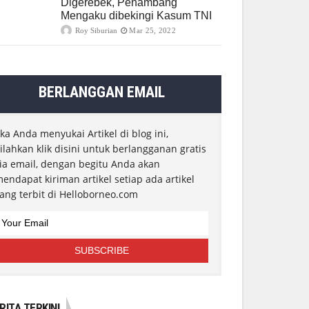
Digerebek, Penambang
Mengaku dibekingi Kasum TNI
Roy Siburian
Mar 25, 2022
BERLANGGAN EMAIL
ika Anda menyukai Artikel di blog ini,
ilahkan klik disini untuk berlangganan gratis
ia email, dengan begitu Anda akan
endapat kiriman artikel setiap ada artikel
ang terbit di Helloborneo.com
RITA TERKINI