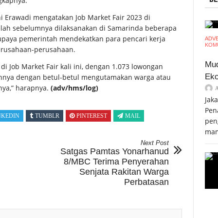
gkapnya.
ni Erawadi mengatakan Job Market Fair 2023 di
lah sebelumnya dilaksanakan di Samarinda beberapa
n upaya pemerintah mendekatkan para pencari kerja
ADV
KOMU
perusahaan-perusahaan.
Mud
 di Job Market Fair kali ini, dengan 1.073 lowongan
Eko
uhnya dengan betul-betul mengutamakan warga atau
ya,” harapnya.
(adv/hms/log)
Jak
Pen
NKEDIN
TUMBLR
PINTEREST
MAIL
pen
mam
Next Post
Satgas Pamtas Yonarhanud
8/MBC Terima Penyerahan
Senjata Rakitan Warga
Perbatasan