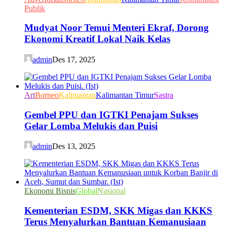
Publik
Mudyat Noor Temui Menteri Ekraf, Dorong
Ekonomi Kreatif Lokal Naik Kelas
admin
Des 17, 2025
Art
Borneo
Kalimantan
Kalimantan Timur
Sastra
Gembel PPU dan IGTKI Penajam Sukses
Gelar Lomba Melukis dan Puisi
admin
Des 13, 2025
Ekonomi Bisnis
Global
Nasional
Kementerian ESDM, SKK Migas dan KKKS
Terus Menyalurkan Bantuan Kemanusiaan