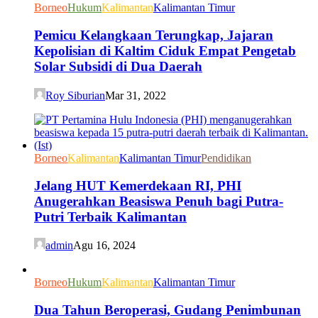
Borneo
Hukum
Kalimantan
Kalimantan Timur
Pemicu Kelangkaan Terungkap, Jajaran
Kepolisian di Kaltim Ciduk Empat Pengetab
Solar Subsidi di Dua Daerah
Roy Siburian
Mar 31, 2022
Borneo
Kalimantan
Kalimantan Timur
Pendidikan
Jelang HUT Kemerdekaan RI, PHI
Anugerahkan Beasiswa Penuh bagi Putra-
Putri Terbaik Kalimantan
admin
Agu 16, 2024
Borneo
Hukum
Kalimantan
Kalimantan Timur
Dua Tahun Beroperasi, Gudang Penimbunan