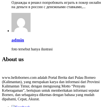
Однажды я решил попробовать играть в покер онлайн
на деньги в россии с денежными ставками,...
admin
foto tersebut hanya ilustrasi
About us
www.helloborneo.com adalah Portal Berita dari Pulau Borneo
(Kalimantan), yang merupakan karya dan informasi dari Provinsi
Kalimantan Timur, dengan mengusung Motto “Penyatu
Keberagaman”, bertujuan untuk memberitakan informasi seputar
Borneo, dan sebagainya dikemas dengan bahasa yang mudah
dipahami, Cepat, Akurat.