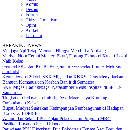
Komik
Desain
Forum
Citizen Jurnalism
Opini
Artikel
Lain-lain
BREAKING NEWS
Menjaga Api Tetap Menyala Hingga Membuka Ambang
Mudyat Noor Temui Menteri Ekraf, Dorong Ekonomi Kreatif Lokal
Naik Kelas
Gembel PPU dan IGTKI Penajam Sukses Gelar Lomba Melukis
dan Puisi
Kementerian ESDM, SKK Migas dan KKKS Terus Menyalurkan
Bantuan Kemanusiaan Korban Banjir di Sumatera
SKK Migas Hadir sebagai Narasumber Kelas Inspirasi di SRT 24
Samarinda
Tingkatkan Pelayanan Publik, Desa Muara Jaya Kunjungi
Ombudsman Kalsel
Bupati Mudyat Suarakan Ketimpangan Pembangunan di Hadapan
Komisi XII DPR RI
Wabup dan Sekda PPU Tinjau Pelaksanaan Program MBG,
Pastikan Layanan Sesuai Standar
Pariwisata PPU Diperkuat, Dua Pokdarwis Terima Aset Baru dari