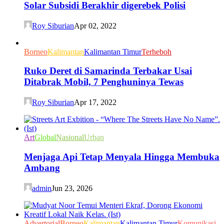
Solar Subsidi Berakhir digerebek Polisi
Roy Siburian
Apr 02, 2022
Borneo
Kalimantan
Kalimantan Timur
Terheboh
Ruko Deret di Samarinda Terbakar Usai
Ditabrak Mobil, 7 Penghuninya Tewas
Roy Siburian
Apr 17, 2022
Art
Global
Nasional
Urban
Menjaga Api Tetap Menyala Hingga Membuka
Ambang
admin
Jun 23, 2026
Advertorial
Borneo
Kalimantan
Kalimantan Timur
Komunikasi