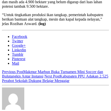
dan masih ada 4.900 hektare yang belum digarap dari luas lahan
potensi tambak 9.500 hektare.
“Untuk tingkatkan produksi ikan tangkap, pemerintah kabupaten
berikan bantuan alat tangkap, mesin dan kapal kepada nelayan,”
jelas Rozihan Asward.
(log)
Facebook
Twitter
Google+
Linkedin
Tumblr
Pinterest
Mail
Previous Post
Makmur Marbun Buka Turnamen Mini Soccer dan
Bulutangkis Antar Instansi
Next Post
Kabupaten PPU Adakan 2.525
Perabot Sekolah Dukung Belajar Mengajar