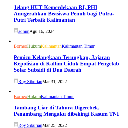
Jelang HUT Kemerdekaan RI, PHI
Anugerahkan Beasiswa Penuh bagi Putra-
Putri Terbaik Kalimantan
admin
Agu 16, 2024
Borneo
Hukum
Kalimantan
Kalimantan Timur
Pemicu Kelangkaan Terungkap, Jajaran
Kepolisian di Kaltim Ciduk Empat Pengetab
Solar Subsidi di Dua Daerah
Roy Siburian
Mar 31, 2022
Borneo
Hukum
Kalimantan Timur
Tambang Liar di Tahura Digerebek,
Penambang Mengaku dibekingi Kasum TNI
Roy Siburian
Mar 25, 2022