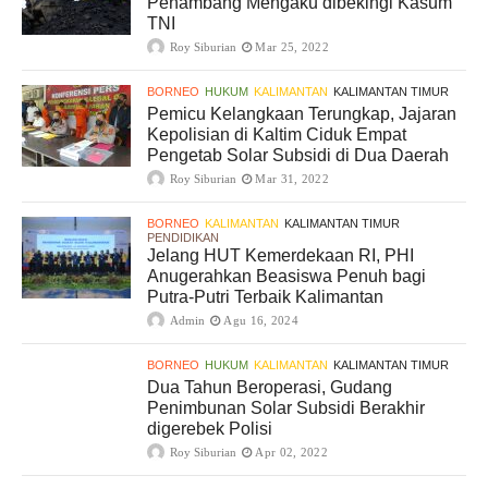
Penambang Mengaku dibekingi Kasum
TNI
Roy Siburian
Mar 25, 2022
BORNEO
HUKUM
KALIMANTAN
KALIMANTAN TIMUR
Pemicu Kelangkaan Terungkap, Jajaran
Kepolisian di Kaltim Ciduk Empat
Pengetab Solar Subsidi di Dua Daerah
Roy Siburian
Mar 31, 2022
BORNEO
KALIMANTAN
KALIMANTAN TIMUR
PENDIDIKAN
Jelang HUT Kemerdekaan RI, PHI
Anugerahkan Beasiswa Penuh bagi
Putra-Putri Terbaik Kalimantan
Admin
Agu 16, 2024
BORNEO
HUKUM
KALIMANTAN
KALIMANTAN TIMUR
Dua Tahun Beroperasi, Gudang
Penimbunan Solar Subsidi Berakhir
digerebek Polisi
Roy Siburian
Apr 02, 2022