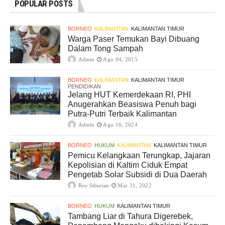
POPULAR POSTS
BORNEO
KALIMANTAN
KALIMANTAN TIMUR
Warga Paser Temukan Bayi Dibuang
Dalam Tong Sampah
Admin
Agu 04, 2015
BORNEO
KALIMANTAN
KALIMANTAN TIMUR
PENDIDIKAN
Jelang HUT Kemerdekaan RI, PHI
Anugerahkan Beasiswa Penuh bagi
Putra-Putri Terbaik Kalimantan
Admin
Agu 16, 2024
BORNEO
HUKUM
KALIMANTAN
KALIMANTAN TIMUR
Pemicu Kelangkaan Terungkap, Jajaran
Kepolisian di Kaltim Ciduk Empat
Pengetab Solar Subsidi di Dua Daerah
Roy Siburian
Mar 31, 2022
BORNEO
HUKUM
KALIMANTAN TIMUR
Tambang Liar di Tahura Digerebek,