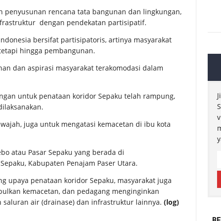
an penyusunan rencana tata bangunan dan lingkungan,
nfrastruktur dengan pendekatan partisipatif.
donesia bersifat partisipatoris, artinya masyarakat
n tetapi hingga pembangunan.
han dan aspirasi masyarakat terakomodasi dalam
J
gan untuk penataan koridor Sepaku telah rampung,
S
ilaksanakan.
v
wajah, juga untuk mengatasi kemacetan di ibu kota
m
y
ebo atau Pasar Sepaku yang berada di
 Sepaku, Kabupaten Penajam Paser Utara.
g upaya penataan koridor Sepaku, masyarakat juga
imbulkan kemacetan, dan pedagang menginginkan
saluran air (drainase) dan infrastruktur lainnya.
(log)
BE