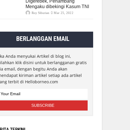
Digerebek, Penambang
Mengaku dibekingi Kasum TNI
Roy Siburian
Mar 25, 2022
BERLANGGAN EMAIL
ika Anda menyukai Artikel di blog ini,
ilahkan klik disini untuk berlangganan gratis
ia email, dengan begitu Anda akan
endapat kiriman artikel setiap ada artikel
ang terbit di Helloborneo.com
RITA TERKINI