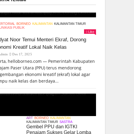
ERTORIAL
BORNEO
KALIMANTAN
KALIMANTAN TIMUR
NIKASI PUBLIK
Like
yat Noor Temui Menteri Ekraf, Dorong
nomi Kreatif Lokal Naik Kelas
Admin
Des 17, 2025
arta, helloborneo.com — Pemerintah Kabupaten
ajam Paser Utara (PPU) terus mendorong
gembangan ekonomi kreatif (ekraf) lokal agar
pu naik kelas dan berdaya...
ART
BORNEO
KALIMANTAN
KALIMANTAN TIMUR
SASTRA
Gembel PPU dan IGTKI
Penajam Sukses Gelar Lomba