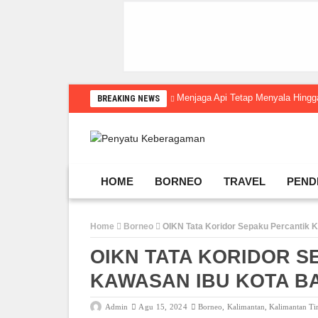
Menjaga Api Tetap Menyala Hin
BREAKING NEWS
HOME
BORNEO
TRAVEL
PEND
Home
Borneo
OIKN Tata Koridor Sepaku Percantik 
OIKN TATA KORIDOR S
KAWASAN IBU KOTA B
Admin
Agu 15, 2024
Borneo
,
Kalimantan
,
Kalimantan T