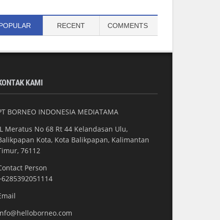
POPULAR
RECENT
COMMENTS
KONTAK KAMI
PT BORNEO INDONESIA MEDIATAMA
JL Meratus No 68 Rt 44 Kelandasan Ulu,
Balikpapan Kota, Kota Balikpapan, Kalimantan
Timur, 76112
Contact Person
+6285392051114
Email
info@helloborneo.com