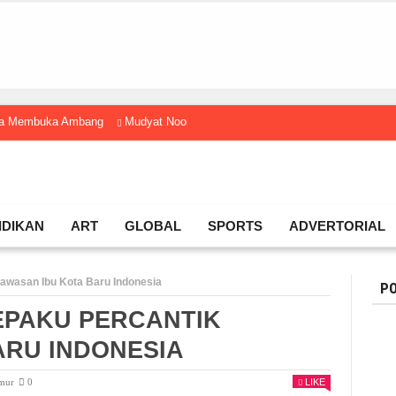
gga Membuka Ambang
Mudyat Noor Temui Menteri Ekraf, Dorong Ekonomi K
IDIKAN
ART
GLOBAL
SPORTS
ADVERTORIAL
Kawasan Ibu Kota Baru Indonesia
PO
EPAKU PERCANTIK
ARU INDONESIA
imur
0
LIKE