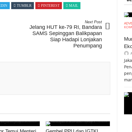
EDIN
TUMBLR
PINTEREST
MAIL
Next Post
ADV
Jelang HUT ke-79 RI, Bandara
KOMU
SAMS Sepinggan Balikpapan
Mud
Siap Hadapi Lonjakan
Penumpang
Eko
Jak
Pen
pen
mam
r Temui Menteri
Gembel PPU dan IGTKI