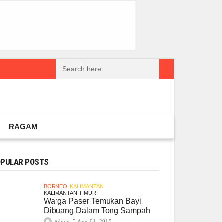
reatif Lokal Naik Kelas
Gembel PPU dan IGTKI Penajam Sukses Gelar L
RAGAM
PULAR POSTS
BORNEO
KALIMANTAN
KALIMANTAN TIMUR
Warga Paser Temukan Bayi
Dibuang Dalam Tong Sampah
Admin
Agu 04, 2015