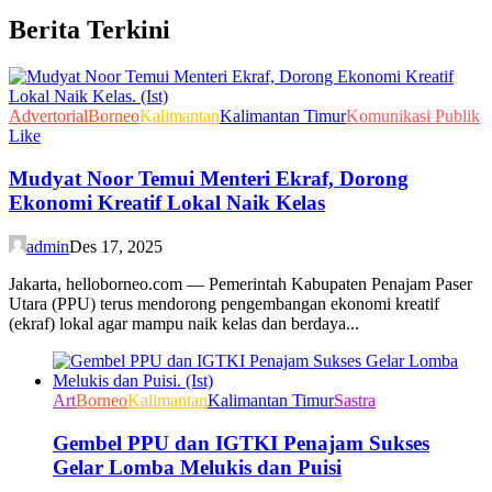
Berita Terkini
Advertorial
Borneo
Kalimantan
Kalimantan Timur
Komunikasi Publik
Like
Mudyat Noor Temui Menteri Ekraf, Dorong
Ekonomi Kreatif Lokal Naik Kelas
admin
Des 17, 2025
Jakarta, helloborneo.com — Pemerintah Kabupaten Penajam Paser
Utara (PPU) terus mendorong pengembangan ekonomi kreatif
(ekraf) lokal agar mampu naik kelas dan berdaya...
Art
Borneo
Kalimantan
Kalimantan Timur
Sastra
Gembel PPU dan IGTKI Penajam Sukses
Gelar Lomba Melukis dan Puisi