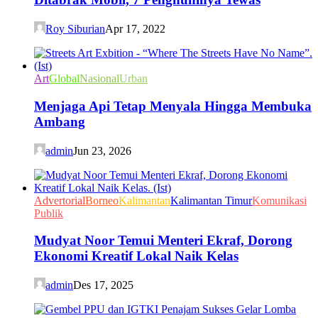
Roy Siburian
Apr 17, 2022
Art
Global
Nasional
Urban
Menjaga Api Tetap Menyala Hingga Membuka
Ambang
admin
Jun 23, 2026
Advertorial
Borneo
Kalimantan
Kalimantan Timur
Komunikasi
Publik
Mudyat Noor Temui Menteri Ekraf, Dorong
Ekonomi Kreatif Lokal Naik Kelas
admin
Des 17, 2025