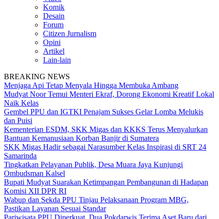
Komik
Desain
Forum
Citizen Jurnalism
Opini
Artikel
Lain-lain
BREAKING NEWS
Menjaga Api Tetap Menyala Hingga Membuka Ambang
Mudyat Noor Temui Menteri Ekraf, Dorong Ekonomi Kreatif Lokal
Naik Kelas
Gembel PPU dan IGTKI Penajam Sukses Gelar Lomba Melukis
dan Puisi
Kementerian ESDM, SKK Migas dan KKKS Terus Menyalurkan
Bantuan Kemanusiaan Korban Banjir di Sumatera
SKK Migas Hadir sebagai Narasumber Kelas Inspirasi di SRT 24
Samarinda
Tingkatkan Pelayanan Publik, Desa Muara Jaya Kunjungi
Ombudsman Kalsel
Bupati Mudyat Suarakan Ketimpangan Pembangunan di Hadapan
Komisi XII DPR RI
Wabup dan Sekda PPU Tinjau Pelaksanaan Program MBG,
Pastikan Layanan Sesuai Standar
Pariwisata PPU Diperkuat, Dua Pokdarwis Terima Aset Baru dari