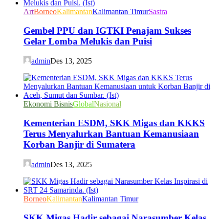
Art
Borneo
Kalimantan
Kalimantan Timur
Sastra
Gembel PPU dan IGTKI Penajam Sukses
Gelar Lomba Melukis dan Puisi
admin
Des 13, 2025
Ekonomi Bisnis
Global
Nasional
Kementerian ESDM, SKK Migas dan KKKS
Terus Menyalurkan Bantuan Kemanusiaan
Korban Banjir di Sumatera
admin
Des 13, 2025
Borneo
Kalimantan
Kalimantan Timur
SKK Migas Hadir sebagai Narasumber Kelas