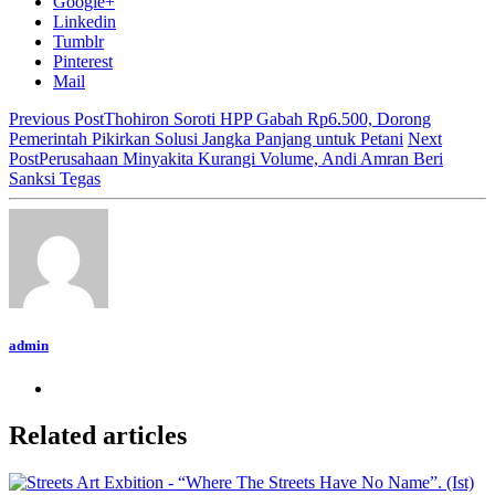
Google+
Linkedin
Tumblr
Pinterest
Mail
Previous Post
Thohiron Soroti HPP Gabah Rp6.500, Dorong
Pemerintah Pikirkan Solusi Jangka Panjang untuk Petani
Next
Post
Perusahaan Minyakita Kurangi Volume, Andi Amran Beri
Sanksi Tegas
admin
Related articles