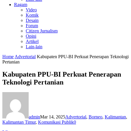
Ragam
Video
Komik
Desain
Forum
Citizen Jurnalism
Opini
Artikel
Lain-lain
Home
Advertorial
Kabupaten PPU-BI Perkuat Penerapan Teknologi
Pertanian
Kabupaten PPU-BI Perkuat Penerapan
Teknologi Pertanian
admin
Mar 14, 2025
Advertorial
,
Borneo
,
Kalimantan
,
Kalimantan Timur
,
Komunikasi Publik
0