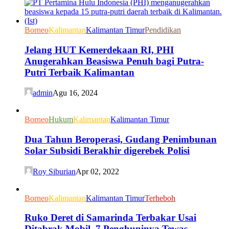
Borneo
Kalimantan
Kalimantan Timur
Pendidikan
Jelang HUT Kemerdekaan RI, PHI
Anugerahkan Beasiswa Penuh bagi Putra-
Putri Terbaik Kalimantan
admin
Agu 16, 2024
Borneo
Hukum
Kalimantan
Kalimantan Timur
Dua Tahun Beroperasi, Gudang Penimbunan
Solar Subsidi Berakhir digerebek Polisi
Roy Siburian
Apr 02, 2022
Borneo
Kalimantan
Kalimantan Timur
Terheboh
Ruko Deret di Samarinda Terbakar Usai
Ditabrak Mobil, 7 Penghuninya Tewas