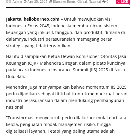
Admin
Apr 25, 2025
Ekonomi Bisnis
,
Global
,
Nasional
0
LIKE
Jakarta, helloborneo.com
– Untuk mewujudkan visi
Indonesia Emas 2045, Indonesia membutuhkan sistem
keuangan yang inklusif, tangguh, dan produktif, dimana di
dalamnya, industri perasuransian memegang peran
strategis yang tidak tergantikan.
Hal itu disampaikan Ketua Dewan Komisioner Otoritas Jasa
Keuangan (OJK), Mahendra Siregar, dalam pidato kuncinya
pada acara Indonesia Insurance Summit (IIS) 2025 di Nusa
Dua, Bali.
Mahendra juga menyampaikan bahwa momentum IIS 2025
perlu dijadikan sebagai titik balik untuk memperkuat peran
industri perasuransian dalam mendukung pembangunan
nasional.
“Transformasi menyeluruh perlu dilakukan: mulai dari tata
kelola, penguatan modal, manajemen risiko, hingga
digitalisasi layanan. Tetapi yang paling utama adalah