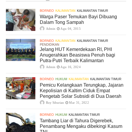
BORNEO
KALIMANTAN
KALIMANTAN TIMUR
Warga Paser Temukan Bayi Dibuang
Dalam Tong Sampah
Admin
Agu 04, 2015
BORNEO
KALIMANTAN
KALIMANTAN TIMUR
PENDIDIKAN
Jelang HUT Kemerdekaan RI, PHI
Anugerahkan Beasiswa Penuh bagi
Putra-Putri Terbaik Kalimantan
Admin
Agu 16, 2024
BORNEO
HUKUM
KALIMANTAN
KALIMANTAN TIMUR
Pemicu Kelangkaan Terungkap, Jajaran
Kepolisian di Kaltim Ciduk Empat
Pengetab Solar Subsidi di Dua Daerah
Roy Siburian
Mar 31, 2022
BORNEO
HUKUM
KALIMANTAN TIMUR
Tambang Liar di Tahura Digerebek,
Penambang Mengaku dibekingi Kasum
TNI