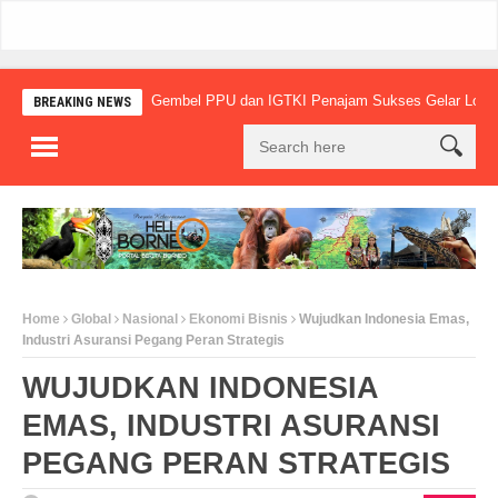
Gembel PPU dan IGTKI Penajam Sukses Gelar Lomba Melukis
BREAKING NEWS
Home
Global
Nasional
Ekonomi Bisnis
Wujudkan Indonesia Emas,
Industri Asuransi Pegang Peran Strategis
WUJUDKAN INDONESIA
EMAS, INDUSTRI ASURANSI
PEGANG PERAN STRATEGIS