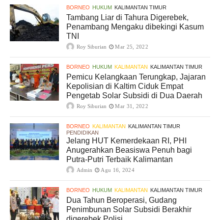
BORNEO
HUKUM
KALIMANTAN TIMUR
Tambang Liar di Tahura Digerebek,
Penambang Mengaku dibekingi Kasum
TNI
Roy Siburian
Mar 25, 2022
BORNEO
HUKUM
KALIMANTAN
KALIMANTAN TIMUR
Pemicu Kelangkaan Terungkap, Jajaran
Kepolisian di Kaltim Ciduk Empat
Pengetab Solar Subsidi di Dua Daerah
Roy Siburian
Mar 31, 2022
BORNEO
KALIMANTAN
KALIMANTAN TIMUR
PENDIDIKAN
Jelang HUT Kemerdekaan RI, PHI
Anugerahkan Beasiswa Penuh bagi
Putra-Putri Terbaik Kalimantan
Admin
Agu 16, 2024
BORNEO
HUKUM
KALIMANTAN
KALIMANTAN TIMUR
Dua Tahun Beroperasi, Gudang
Penimbunan Solar Subsidi Berakhir
digerebek Polisi