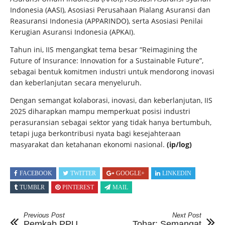
Indonesia (AASI), Asosiasi Perusahaan Pialang Asuransi dan
Reasuransi Indonesia (APPARINDO), serta Asosiasi Penilai
Kerugian Asuransi Indonesia (APKAI).
Tahun ini, IIS mengangkat tema besar “Reimagining the
Future of Insurance: Innovation for a Sustainable Future”,
sebagai bentuk komitmen industri untuk mendorong inovasi
dan keberlanjutan secara menyeluruh.
Dengan semangat kolaborasi, inovasi, dan keberlanjutan, IIS
2025 diharapkan mampu memperkuat posisi industri
perasuransian sebagai sektor yang tidak hanya bertumbuh,
tetapi juga berkontribusi nyata bagi kesejahteraan
masyarakat dan ketahanan ekonomi nasional.
(ip/log)
FACEBOOK
TWITTER
GOOGLE+
LINKEDIN
TUMBLR
PINTEREST
MAIL
Previous Post
Next Post
Pemkab PPU
Tohar: Semangat