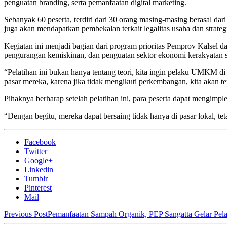
penguatan branding, serta pemanfaatan digital marketing.
Sebanyak 60 peserta, terdiri dari 30 orang masing-masing berasal da
juga akan mendapatkan pembekalan terkait legalitas usaha dan strate
Kegiatan ini menjadi bagian dari program prioritas Pemprov Kalsel
pengurangan kemiskinan, dan penguatan sektor ekonomi kerakyatan
“Pelatihan ini bukan hanya tentang teori, kita ingin pelaku UMKM 
pasar mereka, karena jika tidak mengikuti perkembangan, kita akan ter
Pihaknya berharap setelah pelatihan ini, para peserta dapat mengimp
“Dengan begitu, mereka dapat bersaing tidak hanya di pasar lokal, tet
Facebook
Twitter
Google+
Linkedin
Tumblr
Pinterest
Mail
Previous Post
Pemanfaatan Sampah Organik, PEP Sangatta Gelar Pel