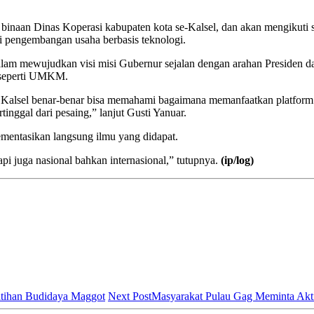
ri binaan Dinas Koperasi kabupaten kota se-Kalsel, dan akan mengikuti 
gi pengembangan usaha berbasis teknologi.
 dalam mewujudkan visi misi Gubernur sejalan dengan arahan Presiden 
 seperti UMKM.
di Kalsel benar-benar bisa memahami bagaimana memanfaatkan platform
tinggal dari pesaing,” lanjut Gusti Yanuar.
lementasikan langsung ilmu yang didapat.
api juga nasional bahkan internasional,” tutupnya.
(ip/log)
atihan Budidaya Maggot
Next Post
Masyarakat Pulau Gag Meminta Akti