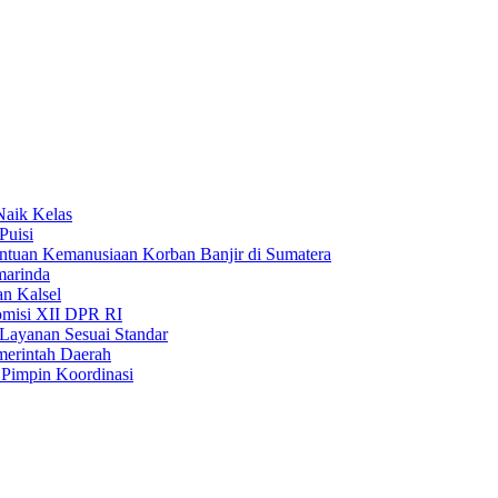
Naik Kelas
Puisi
uan Kemanusiaan Korban Banjir di Sumatera
marinda
n Kalsel
misi XII DPR RI
Layanan Sesuai Standar
merintah Daerah
Pimpin Koordinasi