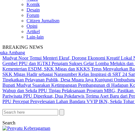
Komik
Desain
Forum
Citizen Jurnalism
Opini
Artikel
Lain-lain
BREAKING NEWS
mbang
Mudyat Noor Temui Menteri Ekraf, Dorong Ekonomi Kreatif Lokal 
Gembel PPU dan IGTKI Penajam Sukses Gelar Lomba Melukis dan 
Kementerian ESDM, SKK Migas dan KKKS Terus Menyalurkan Bant
SKK Migas Hadir sebagai Narasumber Kelas Inspirasi di SRT 24 Sa
Tingkatkan Pelayanan Publik, Desa Muara Jaya Kunjungi Ombudsma
Bupati Mudyat Suarakan Ketimpangan Pembangunan di Hadapan Ko
Wabup dan Sekda PPU Tinjau Pelaksanaan Program MBG, Pastikan 
Pariwisata PPU Diperkuat, Dua Pokdarwis Terima Aset Baru dari Pe
PPU Percepat Penyelesaian Lahan Bandara VVIP IKN, Sekda Tohar 
Search