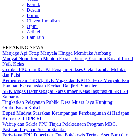
Komik
Desain
Forum
Citizen Jurnalism
Opini
Artikel
Lain-lain
BREAKING NEWS
Menjaga Api Tetap Menyala Hingga Membuka Ambang
Mudyat Noor Temui Menteri Ekraf, Dorong Ekonomi Kreatif Lokal
Naik Kelas
Gembel PPU dan IGTKI Penajam Sukses Gelar Lomba Melukis
dan Puisi
Kementerian ESDM, SKK Migas dan KKKS Terus Menyalurkan
Bantuan Kemanusiaan Korban Banjir di Sumatera
SKK Migas Hadir sebagai Narasumber Kelas Inspirasi di SRT 24
Samarinda
Tingkatkan Pelayanan Publik, Desa Muara Jaya Kunjungi
Ombudsman Kalsel
Bupati Mudyat Suarakan Ketimpangan Pembangunan di Hadapan
Komisi XII DPR RI
Wabup dan Sekda PPU Tinjau Pelaksanaan Program MBG,
Pastikan Layanan Sesuai Standar
Pariwisata PPU Diperkuat, Dua Pokdarwis Terima Aset Baru dari