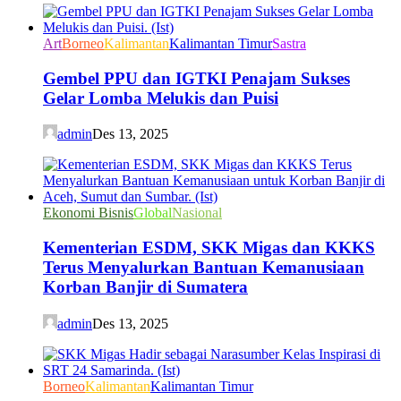
Art
Borneo
Kalimantan
Kalimantan Timur
Sastra
Gembel PPU dan IGTKI Penajam Sukses
Gelar Lomba Melukis dan Puisi
admin
Des 13, 2025
Ekonomi Bisnis
Global
Nasional
Kementerian ESDM, SKK Migas dan KKKS
Terus Menyalurkan Bantuan Kemanusiaan
Korban Banjir di Sumatera
admin
Des 13, 2025
Borneo
Kalimantan
Kalimantan Timur