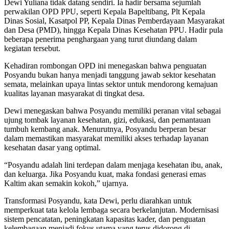
Dewi Yuliana tidak datang sendiri. Ia hadir bersama sejumlah
perwakilan OPD PPU, seperti Kepala Bapeltibang, Plt Kepala
Dinas Sosial, Kasatpol PP, Kepala Dinas Pemberdayaan Masyarakat
dan Desa (PMD), hingga Kepala Dinas Kesehatan PPU. Hadir pula
beberapa penerima penghargaan yang turut diundang dalam
kegiatan tersebut.
Kehadiran rombongan OPD ini menegaskan bahwa penguatan
Posyandu bukan hanya menjadi tanggung jawab sektor kesehatan
semata, melainkan upaya lintas sektor untuk mendorong kemajuan
kualitas layanan masyarakat di tingkat desa.
Dewi menegaskan bahwa Posyandu memiliki peranan vital sebagai
ujung tombak layanan kesehatan, gizi, edukasi, dan pemantauan
tumbuh kembang anak. Menurutnya, Posyandu berperan besar
dalam memastikan masyarakat memiliki akses terhadap layanan
kesehatan dasar yang optimal.
“Posyandu adalah lini terdepan dalam menjaga kesehatan ibu, anak,
dan keluarga. Jika Posyandu kuat, maka fondasi generasi emas
Kaltim akan semakin kokoh,” ujarnya.
Transformasi Posyandu, kata Dewi, perlu diarahkan untuk
memperkuat tata kelola lembaga secara berkelanjutan. Modernisasi
sistem pencatatan, peningkatan kapasitas kader, dan penguatan
kelembagaan menjadi fokus utama yang terus didorong di