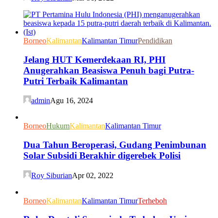
Borneo
Kalimantan
Kalimantan Timur
Pendidikan
Jelang HUT Kemerdekaan RI, PHI
Anugerahkan Beasiswa Penuh bagi Putra-
Putri Terbaik Kalimantan
admin
Agu 16, 2024
Borneo
Hukum
Kalimantan
Kalimantan Timur
Dua Tahun Beroperasi, Gudang Penimbunan
Solar Subsidi Berakhir digerebek Polisi
Roy Siburian
Apr 02, 2022
Borneo
Kalimantan
Kalimantan Timur
Terheboh