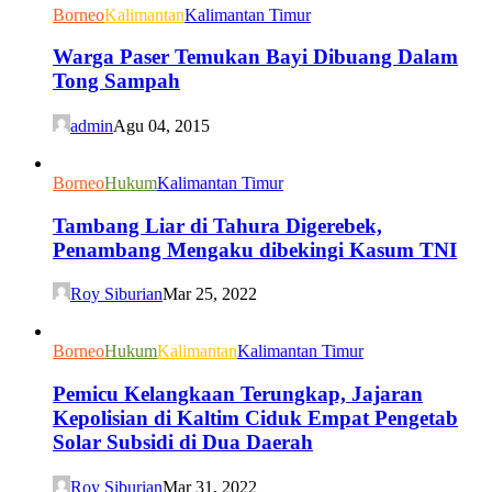
Borneo
Kalimantan
Kalimantan Timur
Warga Paser Temukan Bayi Dibuang Dalam
Tong Sampah
admin
Agu 04, 2015
Borneo
Hukum
Kalimantan Timur
Tambang Liar di Tahura Digerebek,
Penambang Mengaku dibekingi Kasum TNI
Roy Siburian
Mar 25, 2022
Borneo
Hukum
Kalimantan
Kalimantan Timur
Pemicu Kelangkaan Terungkap, Jajaran
Kepolisian di Kaltim Ciduk Empat Pengetab
Solar Subsidi di Dua Daerah
Roy Siburian
Mar 31, 2022