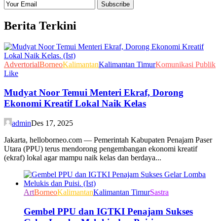
Berita Terkini
Advertorial
Borneo
Kalimantan
Kalimantan Timur
Komunikasi Publik
Like
Mudyat Noor Temui Menteri Ekraf, Dorong
Ekonomi Kreatif Lokal Naik Kelas
admin
Des 17, 2025
Jakarta, helloborneo.com — Pemerintah Kabupaten Penajam Paser
Utara (PPU) terus mendorong pengembangan ekonomi kreatif
(ekraf) lokal agar mampu naik kelas dan berdaya...
Art
Borneo
Kalimantan
Kalimantan Timur
Sastra
Gembel PPU dan IGTKI Penajam Sukses