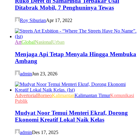
Ruko Deret di Samarinda Terbakar Usai
Ditabrak Mobil, 7 Penghuninya Tewas
Roy Siburian
Apr 17, 2022
Art
Global
Nasional
Urban
Menjaga Api Tetap Menyala Hingga Membuka
Ambang
admin
Jun 23, 2026
Advertorial
Borneo
Kalimantan
Kalimantan Timur
Komunikasi
Publik
Mudyat Noor Temui Menteri Ekraf, Dorong
Ekonomi Kreatif Lokal Naik Kelas
admin
Des 17, 2025