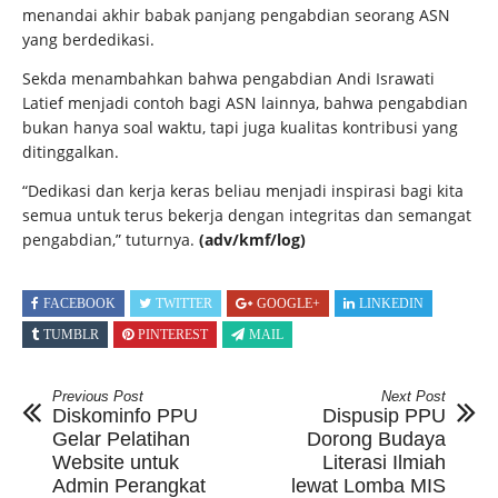
menandai akhir babak panjang pengabdian seorang ASN
yang berdedikasi.
Sekda menambahkan bahwa pengabdian Andi Israwati
Latief menjadi contoh bagi ASN lainnya, bahwa pengabdian
bukan hanya soal waktu, tapi juga kualitas kontribusi yang
ditinggalkan.
“Dedikasi dan kerja keras beliau menjadi inspirasi bagi kita
semua untuk terus bekerja dengan integritas dan semangat
pengabdian,” tuturnya.
(adv/kmf/log)
FACEBOOK
TWITTER
GOOGLE+
LINKEDIN
TUMBLR
PINTEREST
MAIL
Previous Post
Next Post
Diskominfo PPU
Dispusip PPU
Gelar Pelatihan
Dorong Budaya
Website untuk
Literasi Ilmiah
Admin Perangkat
lewat Lomba MIS