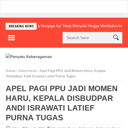
Menjaga Api Tetap Menyala Hingga Membuka Amba
BREAKING NEWS
Home
Advertorial
Apel Pagi PPU Jadi Momen Haru, Kepala
Disbudpar Andi Israwati Latief Purna Tugas
APEL PAGI PPU JADI MOMEN
HARU, KEPALA DISBUDPAR
ANDI ISRAWATI LATIEF
PURNA TUGAS