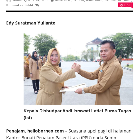
Admin
Nov 24, 2025
Advertorial
,
Borneo
,
Kalimantan
,
Kalimantan Timur
,
Komunikasi Publik
0
LIKE
Edy Suratman Yulianto
Kepala Disbudpar Andi Israwati Latief Purna Tugas.
(Ist)
Penajam, helloborneo.com –
Suasana apel pagi di halaman
Kantor Bupati Penajam Paser Utara (PPU) pada Senin