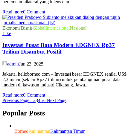
pertemuan bilateral yang intens dan...
Read more
0 Comment
Ekonomi Bisnis
Global
Internasional
Nasional
Like
Investasi Pusat Data Modern EDGNEX Rp37
Triliun Disambut Positif
admin
Jun 23, 2025
Jakarta, helloborneo.com – Investasi besar EDGNEX senilai US$
2,3 miliar (sekitar Rp37 triliun) untuk pembangunan pusat data
modern di kawasan industri Cikarang, Jawa...
Read more
0 Comment
Previous Page
‹
1
2
3
4
5
›
»
Next Page
Popular Posts
Borneo
Kalimantan
Kalimantan Timur