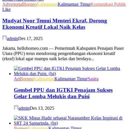
Advertorial
Borneo
Kalimantan
Kalimantan Timur
Komunikasi Publik
Like
Mudyat Noor Temui Menteri Ekraf, Dorong
Ekonomi Kreatif Lokal Naik Kelas
admin
Des 17, 2025
Jakarta, helloborneo.com — Pemerintah Kabupaten Penajam Paser
Utara (PPU) terus mendorong pengembangan ekonomi kreatif
(ekraf) lokal agar mampu naik kelas dan berdaya...
Art
Borneo
Kalimantan
Kalimantan Timur
Sastra
Gembel PPU dan IGTKI Penajam Sukses
Gelar Lomba Melukis dan Puisi
admin
Des 13, 2025
Borneo
Kalimantan
Kalimantan Timur