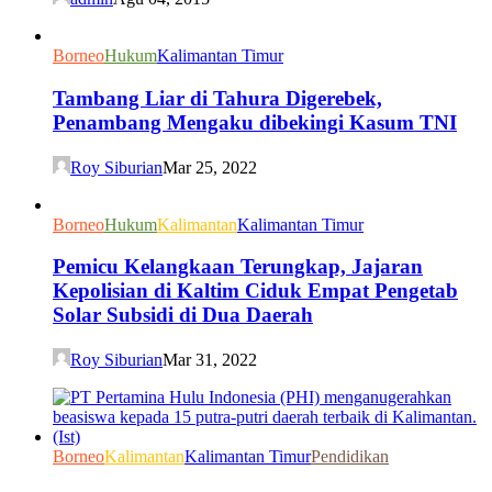
Borneo
Hukum
Kalimantan Timur
Tambang Liar di Tahura Digerebek,
Penambang Mengaku dibekingi Kasum TNI
Roy Siburian
Mar 25, 2022
Borneo
Hukum
Kalimantan
Kalimantan Timur
Pemicu Kelangkaan Terungkap, Jajaran
Kepolisian di Kaltim Ciduk Empat Pengetab
Solar Subsidi di Dua Daerah
Roy Siburian
Mar 31, 2022
Borneo
Kalimantan
Kalimantan Timur
Pendidikan