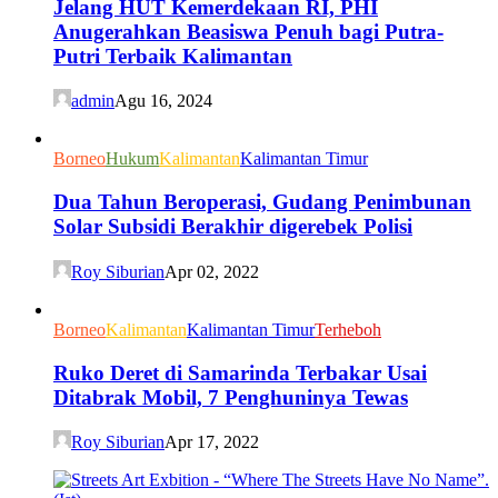
Jelang HUT Kemerdekaan RI, PHI
Anugerahkan Beasiswa Penuh bagi Putra-
Putri Terbaik Kalimantan
admin
Agu 16, 2024
Borneo
Hukum
Kalimantan
Kalimantan Timur
Dua Tahun Beroperasi, Gudang Penimbunan
Solar Subsidi Berakhir digerebek Polisi
Roy Siburian
Apr 02, 2022
Borneo
Kalimantan
Kalimantan Timur
Terheboh
Ruko Deret di Samarinda Terbakar Usai
Ditabrak Mobil, 7 Penghuninya Tewas
Roy Siburian
Apr 17, 2022