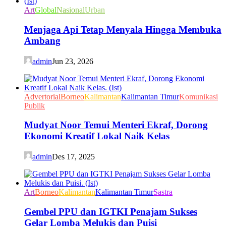
Art
Global
Nasional
Urban
Menjaga Api Tetap Menyala Hingga Membuka
Ambang
admin
Jun 23, 2026
Advertorial
Borneo
Kalimantan
Kalimantan Timur
Komunikasi
Publik
Mudyat Noor Temui Menteri Ekraf, Dorong
Ekonomi Kreatif Lokal Naik Kelas
admin
Des 17, 2025
Art
Borneo
Kalimantan
Kalimantan Timur
Sastra
Gembel PPU dan IGTKI Penajam Sukses
Gelar Lomba Melukis dan Puisi