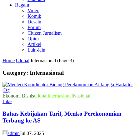
Ragam
Video
Komik
Desain
Forum
Citizen Jurnalism
Opini
Artikel
Lain-lain
Home
Global
Internasional
(Page 3)
Category: Internasional
Ekonomi Bisnis
Global
Internasional
Nasional
Like
Bahas Kebijakan Tarif, Menko Perekonomian
Terbang ke AS
admin
Jul 07, 2025