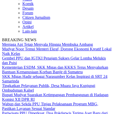
Komik
Desain
Forum
Citizen Jurnalism
Opini
Artikel
Lain-lain
BREAKING NEWS
Menjaga Api Tetap Menyala Hingga Membuka Ambang
Mudyat Noor Temui Menteri Ekraf, Dorong Ekonomi Kreatif Lokal
Naik Kelas
Gembel PPU dan IGTKI Penajam Sukses Gelar Lomba Melukis
dan Puisi
Kementerian ESDM, SKK Migas dan KKKS Terus Menyalurkan
Bantuan Kemanusiaan Korban Banjir di Sumatera
SKK Migas Hadir sebagai Narasumber Kelas Inspirasi di SRT 24
Samarinda
Tingkatkan Pelayanan Publik, Desa Muara Jaya Kunjungi
Ombudsman Kalsel
Bupati Mudyat Suarakan Ketimpangan Pembangunan di Hadapan
Komisi XII DPR RI
Wabup dan Sekda PPU Tinjau Pelaksanaan Program MBG,
Pastikan Layanan Sesuai Standar
Pariwisata PPU Diperkuat, Dua Pokdarwis Terima Aset Baru dari